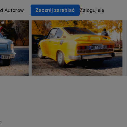
od Autorów
Zacznij zarabiać
Zaloguj się
e