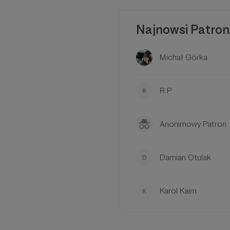
jeszcze lepiej i roz
przygody!
Najnowsi Patron
Michał Górka
R P
Anonimowy Patron
Damian Otulak
Karol Kaim