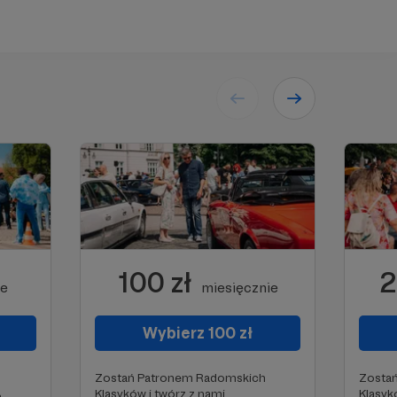
100 zł
2
ie
miesięcznie
Wybierz 100 zł
Zostań Patronem Radomskich
Zosta
Klasyków i twórz z nami
Klasyk
h