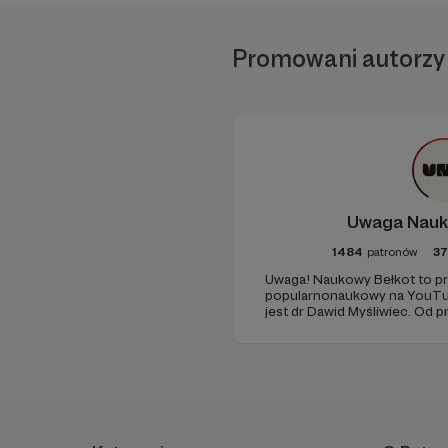
Promowani autorzy
Uwaga Nauk
1484
patronów
3
Uwaga! Naukowy Bełkot to pr
popularnonaukowy na YouTub
jest dr Dawid Myśliwiec. Od p
popularyzacją wiedzy i walką