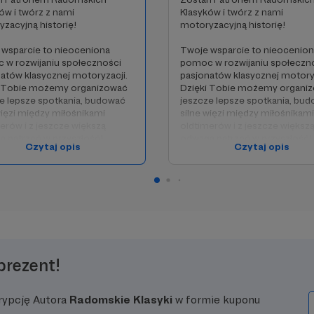
ów i twórz z nami
Klasyków i twórz z nami
zacyjną historię!
motoryzacyjną historię!
wsparcie to nieoceniona
Twoje wsparcie to nieocenio
 w rozwijaniu społeczności
pomoc w rozwijaniu społeczn
atów klasycznej motoryzacji.
pasjonatów klasycznej motoryz
i Tobie możemy organizować
Dzięki Tobie możemy organi
e lepsze spotkania, budować
jeszcze lepsze spotkania, bu
więzi między miłośnikami
silne więzi między miłośnikami
erów i z jeszcze większą
oldtimerów i z jeszcze większ
 patrzeć w przyszłość!
odwagą patrzeć w przyszłość!
Czytaj opis
Czytaj opis
zyskujesz jako Patron?
🎁 Co zyskujesz jako Patron?
tęp do prywatnej grupy
✅ Dostęp do prywatnej grupy
nów na Facebooku
Patronów na Facebooku
mowe wlepki z logo
✅ Darmowe wlepki z logo
skich Klasyków (do odbioru
Radomskich Klasyków (do odb
ranych spotkaniach)
na wybranych spotkaniach)
ał w spotkaniach i wyjazdach
✅ Udział w spotkaniach i wyja
zowanych tylko dla Patronów
organizowanych tylko dla Pat
prezent!
liwość zaprezentowania
✅ Możliwość zaprezentowani
o Klasyka w specjalnej strefie
swojego Klasyka w specjalnej s
as najważniejszych wydarzeń
podczas najważniejszych wyd
rypcję Autora
Radomskie Klasyki
w formie kuponu
u (po wcześniejszym
w roku (po wcześniejszym