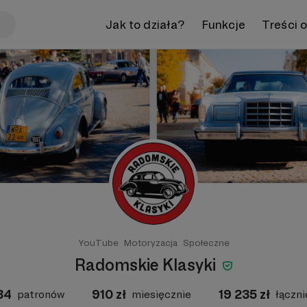
Jak to działa?
Funkcje
Treści 
YouTube
Motoryzacja
Społeczne
Radomskie Klasyki
34
910
zł
19 235
zł
patronów
miesięcznie
łączni