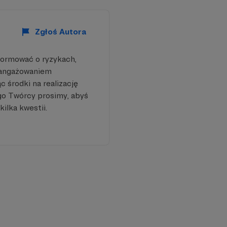
ią tej motoryzacyjnej
Zgłoś Autora
formować o ryzykach,
aangażowaniem
 środki na realizację
go Twórcy prosimy, abyś
kilka kwestii.