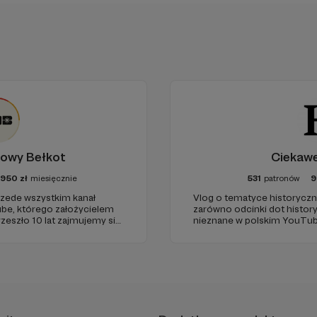
owy Bełkot
Ciekawe
7950
zł
miesięcznie
531
patronów
9
zede wszystkim kanał
Vlog o tematyce historyczn
e, którego założycielem
zarówno odcinki dot history
rzeszło 10 lat zajmujemy się
nieznane w polskim YouTub
 z naukowymi fake newsami.
źródłowych .