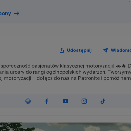
eniu)
zgłoszeniu)
mowy udział w wybranych
✅ Darmowy udział w wybrany
eniach i spotkaniach
wydarzeniach i spotkaniach
upony
izowanych przez Radomskie
organizowanych przez Radom
i
Klasyki
 do grona Patronów i
Dołącz do grona Patronów i
ie pielęgnujmy pasję do
wspólnie pielęgnujmy pasję d
znej motoryzacji! 🚗💨🔥
klasycznej motoryzacji! 🚗💨
Udostępnij
Wiadom
 społeczność pasjonatów klasycznej motoryzacji! 🚗🔥 D
ania urosły do rangi ogólnopolskich wydarzeń. Tworzymy
 motoryzacji – dołącz do nas na Patronite i pomóż nam 