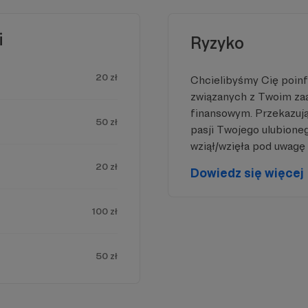
wijać Radomskie Klasyki. Dołącz do nas i bądź częśc
i
Ryzyko
20 zł
Chcielibyśmy Cię poin
związanych z Twoim z
finansowym. Przekazując
50 zł
pasji Twojego ulubione
wziął/wzięła pod uwagę 
20 zł
Dowiedz się więcej
100 zł
50 zł