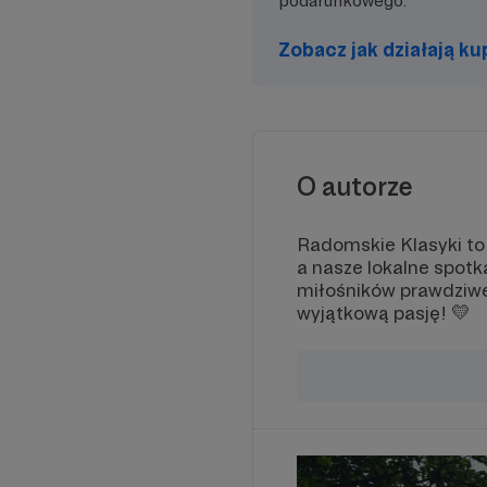
podarunkowego.
organizowanych przez Radomskie
zgłosz
Klasyki
✅ Dar
wydarz
Zobacz jak działają k
Dołącz do grona Patronów i
organ
wspólnie pielęgnujmy pasję do
Klasyk
klasycznej motoryzacji! 🚗💨🔥
Dołącz
wspóln
klasyc
O autorze
Radomskie Klasyki to
a nasze lokalne spotk
miłośników prawdziwej
wyjątkową pasję! 💛