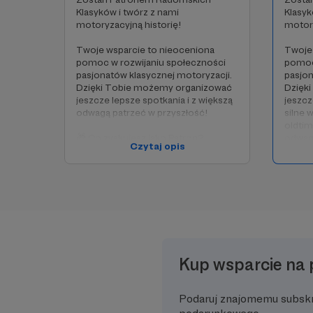
Klasyków i twórz z nami
Klasyk
motoryzacyjną historię!
motory
Twoje wsparcie to nieoceniona
Twoje 
pomoc w rozwijaniu społeczności
pomoc
pasjonatów klasycznej motoryzacji.
pasjon
Dzięki Tobie możemy organizować
Dzięk
jeszcze lepsze spotkania i z większą
jeszcz
odwagą patrzeć w przyszłość!
silne 
oldtim
🎁 Co zyskujesz jako Patron?
odwagą
Czytaj opis
✅ Dostęp do prywatnej grupy
Patronów na Facebooku
🎁 Co 
✅ Darmowe wlepki z logo
✅ Dos
Radomskich Klasyków (do odbioru
Patro
na wybranych spotkaniach)
✅ Dar
✅ Udział w spotkaniach i wyjazdach
Radom
organizowanych tylko dla Patronów
na wyb
✅ Możliwość zaprezentowania
✅ Udzi
swojego Klasyka w specjalnej strefie
organi
Kup wsparcie na 
podczas najważniejszych wydarzeń
✅ Moż
w roku
swojeg
✅ Darmowy udział w wybranych
podcz
Podaruj znajomemu subsk
wydarzeniach i spotkaniach
w rok