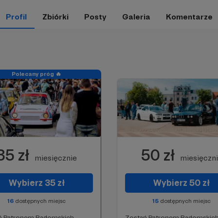
Profil
Zbiórki
Posty
Galeria
Komentarze
Polecany próg 🔥
35 zł
50 zł
miesięcznie
miesięczn
Wybierz 35 zł
Wybierz 50 zł
16
dostępnych miejsc
15
dostępnych miejsc
ń Patronem Radomskich
Zostań Patronem Radomskic