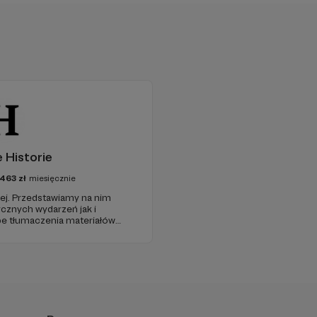
 Historie
463
zł
miesięcznie
ej. Przedstawiamy na nim
cznych wydarzeń jak i
e tłumaczenia materiałów