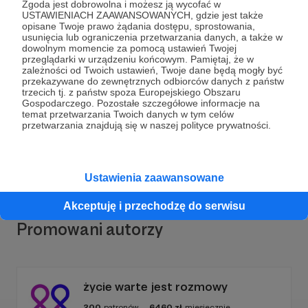
Zgoda jest dobrowolna i możesz ją wycofać w
USTAWIENIACH ZAAWANSOWANYCH, gdzie jest także
opisane Twoje prawo żądania dostępu, sprostowania,
usunięcia lub ograniczenia przetwarzania danych, a także w
dowolnym momencie za pomocą ustawień Twojej
Dołącz do grona Patronów!
przeglądarki w urządzeniu końcowym. Pamiętaj, że w
zależności od Twoich ustawień, Twoje dane będą mogły być
przekazywane do zewnętrznych odbiorców danych z państw
trzecich tj. z państw spoza Europejskiego Obszaru
Wesprzyj działalność Autora
Ratujmy konie z
Gospodarczego. Pozostałe szczegółowe informacje na
Morskiego Oka
już teraz!
temat przetwarzania Twoich danych w tym celów
przetwarzania znajdują się w naszej polityce prywatności.
Zostań Patronem
Ustawienia zaawansowane
Akceptuję i przechodzę do serwisu
Promowani autorzy
życie warte jest rozmowy
200
patronów
6460
zł
miesięcznie