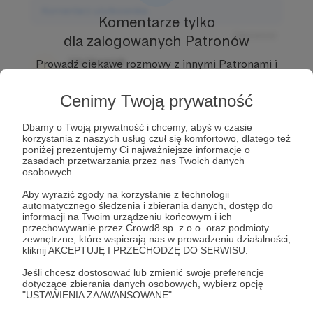
Komentarz użytkownika
Komentarze tylko
Odpowiedz
dla zalogowanych Patronów
Użytkownik
Prowadź ciekawe rozmowy z innymi Patronami i
3 dni temu
Autorem.
Dołącz do Patronów już teraz i odblokuj
dostęp!
Cenimy Twoją prywatność
Komentarz użytkownika
Zostań Patronem
Dbamy o Twoją prywatność i chcemy, abyś w czasie
Odpowiedz
korzystania z naszych usług czuł się komfortowo, dlatego też
poniżej prezentujemy Ci najważniejsze informacje o
Użytkownik
zasadach przetwarzania przez nas Twoich danych
3 dni temu
osobowych.
Aby wyrazić zgody na korzystanie z technologii
Komentarz użytkownika
automatycznego śledzenia i zbierania danych, dostęp do
informacji na Twoim urządzeniu końcowym i ich
przechowywanie przez Crowd8 sp. z o.o. oraz podmioty
Odpowiedz
zewnętrzne, które wspierają nas w prowadzeniu działalności,
kliknij AKCEPTUJĘ I PRZECHODZĘ DO SERWISU.
Jeśli chcesz dostosować lub zmienić swoje preferencje
dotyczące zbierania danych osobowych, wybierz opcję
"USTAWIENIA ZAAWANSOWANE".