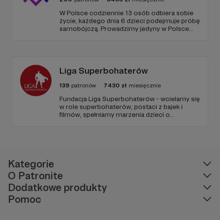
W Polsce codziennie 13 osób odbiera sobie
życie, każdego dnia 6 dzieci podejmuje próbę
samobójczą. Prowadzimy jedyny w Polsce
serwis, gdzie udzielana jest bezpłatnie i
anonimowo pomoc online dla osób w
kryzysie samobójczym, po próbie
samobójczej, w żałobie i dla osób, które chcą
pomóc.
Liga Superbohaterów
139
patronów
7430
zł
miesięcznie
Fundacja Liga Superbohaterów - wcielamy się
w role superbohaterów, postaci z bajek i
filmów, spełniamy marzenia dzieci o
spotkaniu ulubionej postaci, poprzez
odwiedziny w szpitalach, hospicjach, oraz
terminalnie chorych dzieci w ich domach.
Naszą misją jest niesienie uśmiechu.
Kategorie
O Patronite
Dodatkowe produkty
Pomoc