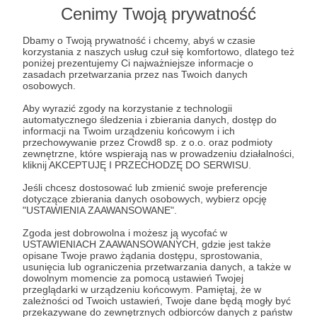
Lista postów jest pusta
Cenimy Twoją prywatność
Autor nie dodał jeszcze żadnych postów
Dbamy o Twoją prywatność i chcemy, abyś w czasie
korzystania z naszych usług czuł się komfortowo, dlatego też
poniżej prezentujemy Ci najważniejsze informacje o
zasadach przetwarzania przez nas Twoich danych
osobowych.
Aby wyrazić zgody na korzystanie z technologii
automatycznego śledzenia i zbierania danych, dostęp do
informacji na Twoim urządzeniu końcowym i ich
przechowywanie przez Crowd8 sp. z o.o. oraz podmioty
zewnętrzne, które wspierają nas w prowadzeniu działalności,
kliknij AKCEPTUJĘ I PRZECHODZĘ DO SERWISU.
Jeśli chcesz dostosować lub zmienić swoje preferencje
dotyczące zbierania danych osobowych, wybierz opcję
"USTAWIENIA ZAAWANSOWANE".
Dołącz do grona Patronów!
Zgoda jest dobrowolna i możesz ją wycofać w
USTAWIENIACH ZAAWANSOWANYCH, gdzie jest także
Wesprzyj działalność Autora
repertuary-pl
już teraz!
opisane Twoje prawo żądania dostępu, sprostowania,
usunięcia lub ograniczenia przetwarzania danych, a także w
dowolnym momencie za pomocą ustawień Twojej
przeglądarki w urządzeniu końcowym. Pamiętaj, że w
Zostań Patronem
zależności od Twoich ustawień, Twoje dane będą mogły być
przekazywane do zewnętrznych odbiorców danych z państw