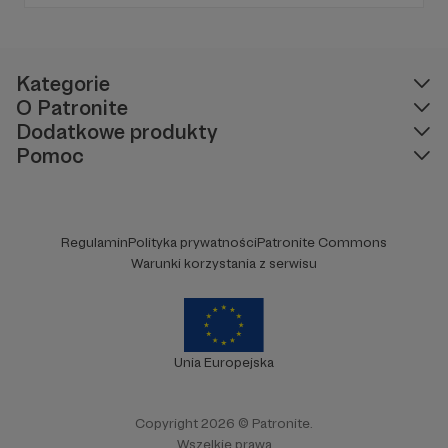
historycznym księciu. Twoja pomoc pozwoli
nam skuteczniej pokazywać polską historię i
rozwijać polski rynek komiksowy. Wielkie
dzięki :) !
Kategorie
O Patronite
Dodatkowe produkty
Pomoc
Regulamin
Polityka prywatności
Patronite Commons
Warunki korzystania z serwisu
Unia Europejska
Copyright 2026 © Patronite.
Wszelkie prawa