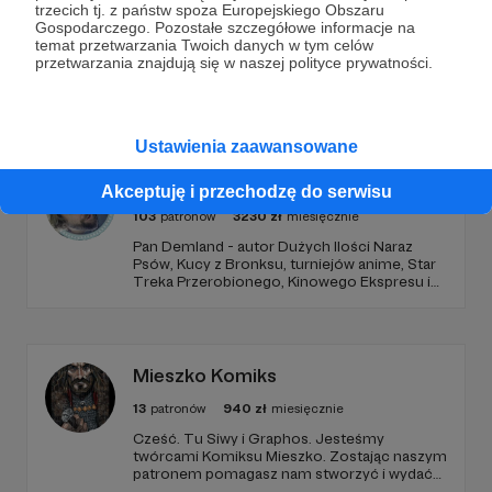
trzecich tj. z państw spoza Europejskiego Obszaru
Gospodarczego. Pozostałe szczegółowe informacje na
temat przetwarzania Twoich danych w tym celów
przetwarzania znajdują się w naszej polityce prywatności.
Promowani autorzy
Ustawienia zaawansowane
Dem
Akceptuję i przechodzę do serwisu
103
patronów
3230
zł
miesięcznie
Pan Demland - autor Dużych Ilości Naraz
Psów, Kucy z Bronksu, turniejów anime, Star
Treka Przerobionego, Kinowego Ekspresu i
streamów na Dem_Fm. Dołącz do mojego
Patronite, żeby czytać komiksy i oglądać
filmiki tworzone tylko dla patronów!
Mieszko Komiks
13
patronów
940
zł
miesięcznie
Cześć. Tu Siwy i Graphos. Jesteśmy
twórcami Komiksu Mieszko. Zostając naszym
patronem pomagasz nam stworzyć i wydać
serię komiksów o pierwszym polskim