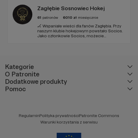
z pasji do sportu.
Zagłębie Sosnowiec Hokej
61
patronów
6010
zł
miesięcznie
🏒 Wspaniałe wieści dla fanów Zagłębia. Przy
naszym klubie hokejowym powstało Socios.
Jako członkowie Socios, możecie
dobrowolnie wpłacać co miesiąc niewielkie
sumy, które przyczynią się do dalszego
funkcjonowania i sukcesów naszego klubu.
Kategorie
O Patronite
Dodatkowe produkty
Pomoc
Regulamin
Polityka prywatności
Patronite Commons
Warunki korzystania z serwisu