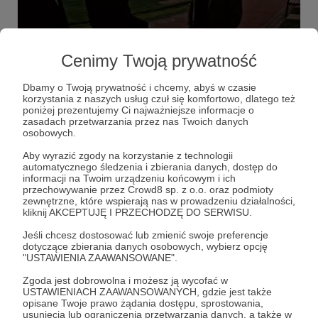
11.11.2024
Brak komentarzy
●
Cenimy Twoją prywatność
"CHŁOPAKI NIE PŁACZĄ (ale to Rotuz
Bronów) - film promocyjny
Dbamy o Twoją prywatność i chcemy, abyś w czasie
korzystania z naszych usług czuł się komfortowo, dlatego też
Moglibyśmy napisać: “Cześć, jesteśmy Rotuz, wspierajcie
poniżej prezentujemy Ci najważniejsze informacje o
nas na Patronite, link poniżej”, ale nie. Cały czas chcemy
zasadach przetwarzania przez nas Twoich danych
wychodzić poza schematy i robić coś niestandardowego
osobowych.
- mimo iż jesteśmy klubem z “okręgówki” i czasami nam
gorzej idzie, jak ostatnio 😉 Liczy się jednak dobra
Aby wyrazić zgody na korzystanie z technologii
atmosfera, i z tego założenia wychodzimy.
automatycznego śledzenia i zbierania danych, dostęp do
informacji na Twoim urządzeniu końcowym i ich
przechowywanie przez Crowd8 sp. z o.o. oraz podmioty
zewnętrzne, które wspierają nas w prowadzeniu działalności,
kliknij AKCEPTUJĘ I PRZECHODZĘ DO SERWISU.
Jeśli chcesz dostosować lub zmienić swoje preferencje
dotyczące zbierania danych osobowych, wybierz opcję
"USTAWIENIA ZAAWANSOWANE".
Zgoda jest dobrowolna i możesz ją wycofać w
USTAWIENIACH ZAAWANSOWANYCH, gdzie jest także
opisane Twoje prawo żądania dostępu, sprostowania,
Dołącz do grona Patronów!
usunięcia lub ograniczenia przetwarzania danych, a także w