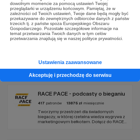
dowolnym momencie za pomocą ustawień Twojej
przeglądarki w urządzeniu końcowym. Pamiętaj, że w
Wesprzyj działalność Autora
Rotuz Bronów
już teraz!
zależności od Twoich ustawień, Twoje dane będą mogły być
przekazywane do zewnętrznych odbiorców danych z państw
trzecich tj. z państw spoza Europejskiego Obszaru
Gospodarczego. Pozostałe szczegółowe informacje na
Zostań Patronem
temat przetwarzania Twoich danych w tym celów
przetwarzania znajdują się w naszej polityce prywatności.
Ustawienia zaawansowane
Promowani autorzy
Akceptuję i przechodzę do serwisu
RACE PACE - podcasty o bieganiu
417
patronów
13875
zł
miesięcznie
Tworzymy przestrzeń dla świadomych
biegaczy, w której rzetelna wiedza wygrywa z
marketingowym bełkotem. Dołącz do RACE
PACE i wspieraj niezależne dziennikarstwo
sportowe, relacje z najważniejszych festiwali
biegowych oraz rozwój narzędzi tworzonych