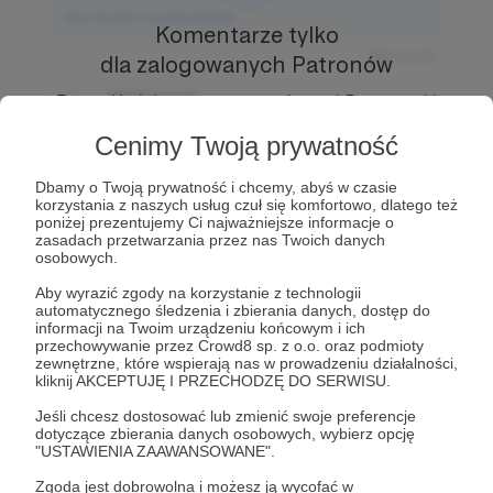
Komentarz użytkownika
Komentarze tylko
Odpowiedz
dla zalogowanych Patronów
Użytkownik
Prowadź ciekawe rozmowy z innymi Patronami i
3 dni temu
Autorem.
Dołącz do Patronów już teraz i odblokuj
Cenimy Twoją prywatność
dostęp!
Komentarz użytkownika
Dbamy o Twoją prywatność i chcemy, abyś w czasie
Zostań Patronem
korzystania z naszych usług czuł się komfortowo, dlatego też
Odpowiedz
poniżej prezentujemy Ci najważniejsze informacje o
zasadach przetwarzania przez nas Twoich danych
Użytkownik
osobowych.
3 dni temu
Aby wyrazić zgody na korzystanie z technologii
automatycznego śledzenia i zbierania danych, dostęp do
Komentarz użytkownika
informacji na Twoim urządzeniu końcowym i ich
przechowywanie przez Crowd8 sp. z o.o. oraz podmioty
Odpowiedz
zewnętrzne, które wspierają nas w prowadzeniu działalności,
kliknij AKCEPTUJĘ I PRZECHODZĘ DO SERWISU.
Jeśli chcesz dostosować lub zmienić swoje preferencje
dotyczące zbierania danych osobowych, wybierz opcję
"USTAWIENIA ZAAWANSOWANE".
Zgoda jest dobrowolna i możesz ją wycofać w