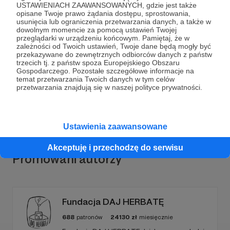
USTAWIENIACH ZAAWANSOWANYCH, gdzie jest także
opisane Twoje prawo żądania dostępu, sprostowania,
usunięcia lub ograniczenia przetwarzania danych, a także w
dowolnym momencie za pomocą ustawień Twojej
przeglądarki w urządzeniu końcowym. Pamiętaj, że w
Dołącz do grona Patronów!
zależności od Twoich ustawień, Twoje dane będą mogły być
przekazywane do zewnętrznych odbiorców danych z państw
trzecich tj. z państw spoza Europejskiego Obszaru
Wesprzyj działalność Autora
SCEtv
już teraz!
Gospodarczego. Pozostałe szczegółowe informacje na
temat przetwarzania Twoich danych w tym celów
przetwarzania znajdują się w naszej polityce prywatności.
Zostań Patronem
Ustawienia zaawansowane
Akceptuję i przechodzę do serwisu
Promowani autorzy
Fundacja DAJ HERBATĘ
688
patronów
24130
zł
miesięcznie