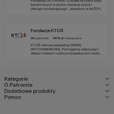
Fundacja DAJ HERBATĘ działa na rzecz ludzi
bezdomnych w duchu redukcji szkód i
dialogu motywującego. Jesteśmy w KAŻDY
poniedziałek od 19:00 na Dworcu Centralnym
(parking od E. Plater/róg z Jerozolimskimi ).
Fundacja KTOŚ
30
patronów
1675
zł
miesięcznie
KTOŚ oferuje bezpłatną OPIEKĘ
WYTCHNIENIOWĄ. Pomagamy odpocząć i
złapać oddech rodzicom/opiekunom osób,
które (ze względu na chorobę czy
niepełnosprawność) nie są w stanie
funkcjonować samodzielnie.
Kategorie
O Patronite
Dodatkowe produkty
Pomoc