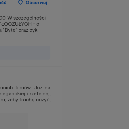
ość
Obserwuj
500. W szczególności
ATŁOCZUŁYCH - o
"Byte" oraz cykl
moich filmów. Już na
eganckiej i rzetelnej,
em, żeby trochę uczyć,