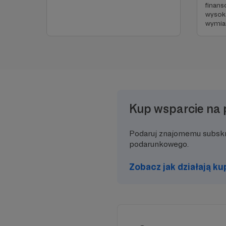
finans
wysoka
wymia
Kup wsparcie na 
Podaruj znajomemu subsk
podarunkowego.
Zobacz jak działają k