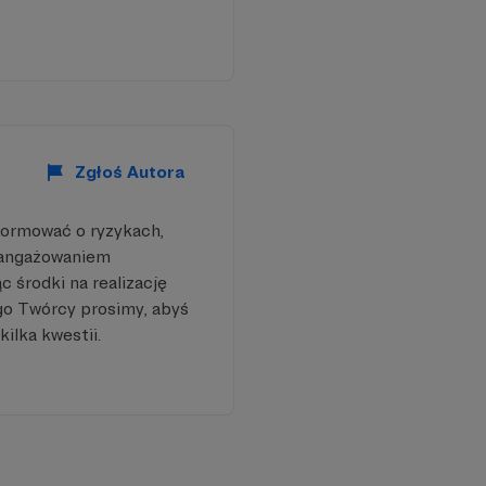
Zgłoś Autora
formować o ryzykach,
aangażowaniem
 środki na realizację
go Twórcy prosimy, abyś
kilka kwestii.