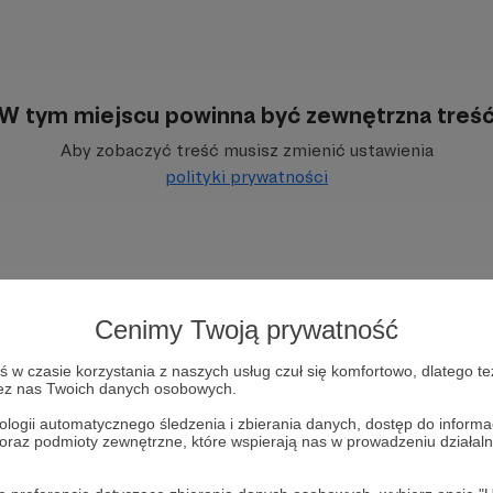
W tym miejscu powinna być zewnętrzna treś
Aby zobaczyć treść musisz zmienić ustawienia
polityki prywatności
Cenimy Twoją prywatność
 można obejrzeć na moim kanale
YouTube
o nazwie „A
w czasie korzystania z naszych usług czuł się komfortowo, dlatego te
każdy poniedziałek i piątek o godzinie 17. Inicjatywa jes
zez nas Twoich danych osobowych.
inansowo, przez moje konto
Patronite,
czy też w postaci w
ologii automatycznego śledzenia i zbierania danych, dostęp do inform
darczyńcom i wspierającym serdecznie dziękuję, a c
 oraz podmioty zewnętrzne, które wspierają nas w prowadzeniu dział
 filmy zapraszam do kontaktu na adres
adamsmialek@gm