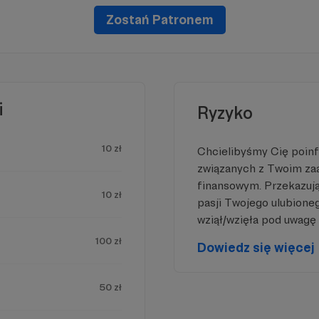
Zostań Patronem
i
Ryzyko
10 zł
Chcielibyśmy Cię poin
związanych z Twoim z
finansowym. Przekazując
10 zł
pasji Twojego ulubione
wziął/wzięła pod uwagę 
100 zł
Dowiedz się więcej
50 zł