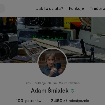
Jak to działa?
Funkcje
Treści 
Film
Edukacja
Nauka
#Kulturawsieci
Adam Śmiałek
100
2 450
zł
patronów
miesięcznie