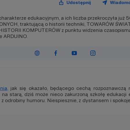
Udostępnij
Wiadom
 charakterze edukacyjnym, a ich liczba przekroczyła już 
YCH, traktującą o historii techniki, TOWARÓW ŚWI
j, HISTORII KOMPUTERÓW z punktu widzenia czasopisma 
ie ARDUINO.
nia,
jak się okazało, będącego cechą rozpoznawczą 
a starą, dziś może nieco zakurzoną szkołę edukacji el
 z odrobiny humoru. Niespiesznie, z dystansem i spokoj