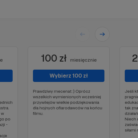
100 zł
2
ie
miesięcznie
Wybierz 100 zł
Prawdziwy mecenat :) Oprócz
Jeśli 
wszelkich wymienionych wcześniej
pragni
zednich
przywilejów wielkie podziękowania
edukac
stra.
dla hojnych ofiarodawców na końcu
tak zn
e w
filmu.
działa
go po
Niech 
ji -
zaświa
siłami
acje