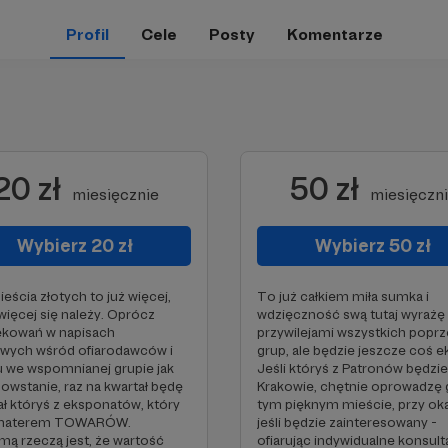
Profil
Cele
Posty
Komentarze
20 zł
50 zł
miesięcznie
miesięczn
Wybierz 20 zł
Wybierz 50 zł
eścia złotych to już więcej,
To już całkiem miła sumka i
 więcej się należy. Oprócz
wdzięczność swą tutaj wyrażę
ękowań w napisach
przywilejami wszystkich popr
wych wśród ofiarodawców i
grup, ale będzie jeszcze coś ek
u we wspomnianej grupie jak
Jeśli któryś z Patronów będzi
powstanie, raz na kwartał będę
Krakowie, chętnie oprowadzę 
ł któryś z eksponatów, który
tym pięknym mieście, przy okaz
ohaterem TOWARÓW.
jeśli będzie zainteresowany -
ą rzeczą jest, że wartość
ofiarując indywidualne konsult