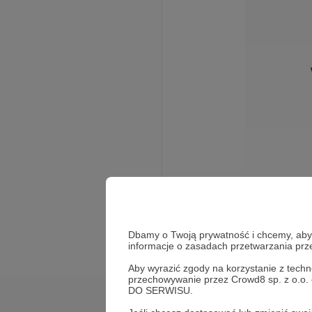
Rozwiń opis
Kilkaset już filmów
Dbamy o Twoją prywatność i chcemy, abyś 
odcinki ukazują się w 
informacje o zasadach przetwarzania pr
dobrej woli, czy to f
Aby wyrazić zgody na korzystanie z techn
sprzętu. Wszystkim 
przechowywanie przez Crowd8 sp. z o.o.
w ten sposób kolejne
DO SERWISU.