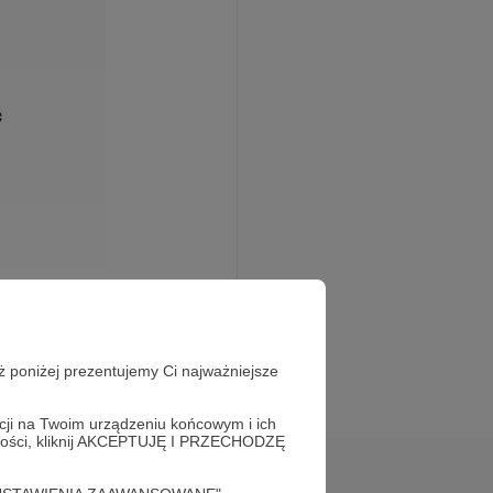
ć
damŚmiałek”. Kolejne
ż poniżej prezentujemy Ci najważniejsze
t wspierana przez ludzi
ypożyczeń i przekazań
acji na Twoim urządzeniu końcowym i ich
hętnych współtworzyć
alności, kliknij AKCEPTUJĘ I PRZECHODZĘ
ail.com