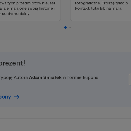
owa tych przedmiotów nie jest
fotograficzne. Proszę tylko o
, ale mają one swoją historię i
kontakt, tutaj lub na maila.
r sentymentalny.
prezent!
rypcję Autora
Adam Śmiałek
w formie kuponu
upony