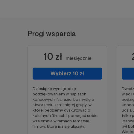
Progi wsparcia
10 zł
miesięcznie
Wybierz 10 zł
Dziesiątkę wynagrodzę
Dwadzi
podziękowaniem w napisach
więc i
końcowych. Na razie, bo myślę o
podzi
stworzeniu zamkniętej grupy, w
końco
której będziemy dyskutować o
udział
kolejnych filmach i pomagać sobie
tylko 
wzajemnie w ramach tematyki
losowa
filmów, które już się ukazały.
był b
Wiadom