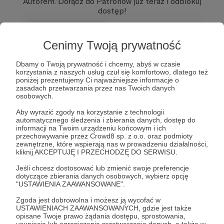
Autorem.
Dołącz do Patronów już teraz i odblokuj
dostęp!
Komentarz użytkownika
Zostań Patronem
Odpowiedz
Cenimy Twoją prywatność
Użytkownik
Dbamy o Twoją prywatność i chcemy, abyś w czasie
3 dni temu
korzystania z naszych usług czuł się komfortowo, dlatego też
poniżej prezentujemy Ci najważniejsze informacje o
zasadach przetwarzania przez nas Twoich danych
Komentarz użytkownika
osobowych.
Odpowiedz
Aby wyrazić zgody na korzystanie z technologii
automatycznego śledzenia i zbierania danych, dostęp do
informacji na Twoim urządzeniu końcowym i ich
przechowywanie przez Crowd8 sp. z o.o. oraz podmioty
zewnętrzne, które wspierają nas w prowadzeniu działalności,
kliknij AKCEPTUJĘ I PRZECHODZĘ DO SERWISU.
Jeśli chcesz dostosować lub zmienić swoje preferencje
dotyczące zbierania danych osobowych, wybierz opcję
"USTAWIENIA ZAAWANSOWANE".
Zgoda jest dobrowolna i możesz ją wycofać w
USTAWIENIACH ZAAWANSOWANYCH, gdzie jest także
Dołącz do grona Patronów!
opisane Twoje prawo żądania dostępu, sprostowania,