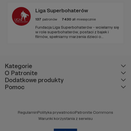
samobójczej, w żałobie i dla osób, które chcą
pomóc.
Liga Superbohaterów
137
patronów
7430
zł
miesięcznie
Fundacja Liga Superbohaterów - wcielamy się
w role superbohaterów, postaci z bajek i
filmów, spełniamy marzenia dzieci o
spotkaniu ulubionej postaci, poprzez
odwiedziny w szpitalach, hospicjach, oraz
terminalnie chorych dzieci w ich domach.
Naszą misją jest niesienie uśmiechu.
Kategorie
O Patronite
Dodatkowe produkty
Pomoc
Regulamin
Polityka prywatności
Patronite Commons
Warunki korzystania z serwisu