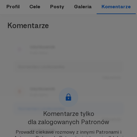
Profil
Cele
Posty
Galeria
Komentarze
Komentarze
Użytkownik
3 dni temu
Komentarz użytkownika
Odpowiedz
Użytkownik
3 dni temu
Komentarz użytkownika
Komentarze tylko
Odpowiedz
dla zalogowanych Patronów
Użytkownik
Prowadź ciekawe rozmowy z innymi Patronami i
3 dni temu