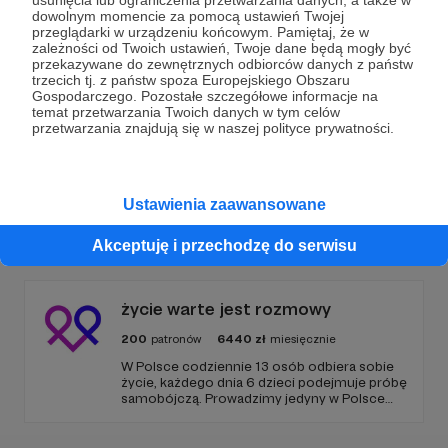
usunięcia lub ograniczenia przetwarzania danych, a także w
dowolnym momencie za pomocą ustawień Twojej
Wesprzyj działalność Autora
Schronisko Sopotkowo
przeglądarki w urządzeniu końcowym. Pamiętaj, że w
zależności od Twoich ustawień, Twoje dane będą mogły być
już teraz!
przekazywane do zewnętrznych odbiorców danych z państw
trzecich tj. z państw spoza Europejskiego Obszaru
Gospodarczego. Pozostałe szczegółowe informacje na
temat przetwarzania Twoich danych w tym celów
Zostań Patronem
przetwarzania znajdują się w naszej polityce prywatności.
Ustawienia zaawansowane
Promowani autorzy
Akceptuję i przechodzę do serwisu
życie warte jest rozmowy
200
patronów
6440
zł
miesięcznie
W Polsce codziennie 13 osób odbiera sobie
życie, każdego dnia 6 dzieci podejmuje próbę
samobójczą. Prowadzimy jedyny w Polsce
serwis, gdzie udzielana jest bezpłatnie i
anonimowo pomoc online dla osób w
kryzysie samobójczym, po próbie