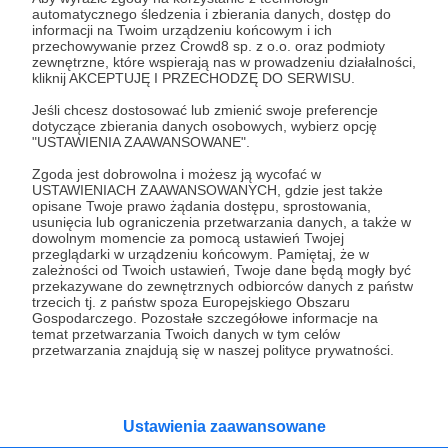
Wesprzyj działalność Autora
Sprawy Wschodu
już
automatycznego śledzenia i zbierania danych, dostęp do
teraz!
informacji na Twoim urządzeniu końcowym i ich
przechowywanie przez Crowd8 sp. z o.o. oraz podmioty
zewnętrzne, które wspierają nas w prowadzeniu działalności,
kliknij AKCEPTUJĘ I PRZECHODZĘ DO SERWISU.
Zostań Patronem
Jeśli chcesz dostosować lub zmienić swoje preferencje
dotyczące zbierania danych osobowych, wybierz opcję
"USTAWIENIA ZAAWANSOWANE".
Zgoda jest dobrowolna i możesz ją wycofać w
USTAWIENIACH ZAAWANSOWANYCH, gdzie jest także
Promowani autorzy
opisane Twoje prawo żądania dostępu, sprostowania,
usunięcia lub ograniczenia przetwarzania danych, a także w
dowolnym momencie za pomocą ustawień Twojej
przeglądarki w urządzeniu końcowym. Pamiętaj, że w
zależności od Twoich ustawień, Twoje dane będą mogły być
Paryżewo
przekazywane do zewnętrznych odbiorców danych z państw
trzecich tj. z państw spoza Europejskiego Obszaru
128
patronów
4120
zł
miesięcznie
Gospodarczego. Pozostałe szczegółowe informacje na
temat przetwarzania Twoich danych w tym celów
PARYŻEWO to jednoosobowy projekt
przetwarzania znajdują się w naszej polityce prywatności.
prowadzony przez Gabrielę Lisowską. Piszę
teksty o tematyce historyczno-kulturalnej i
społecznej, tworzę dwa podcasty –
PARYŻEWO i TW: LISOWSKA oraz regularnie
publikuję treści na Instagramie.
Ustawienia zaawansowane