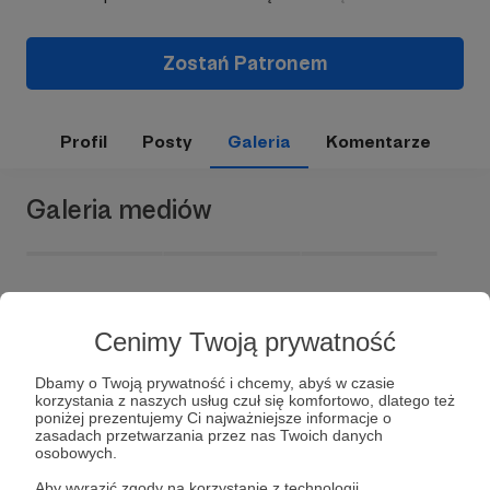
Zostań Patronem
Profil
Posty
Galeria
Komentarze
Galeria mediów
Cenimy Twoją prywatność
Dbamy o Twoją prywatność i chcemy, abyś w czasie
korzystania z naszych usług czuł się komfortowo, dlatego też
poniżej prezentujemy Ci najważniejsze informacje o
Dołącz do grona Patronów!
zasadach przetwarzania przez nas Twoich danych
osobowych.
Aby wyrazić zgody na korzystanie z technologii