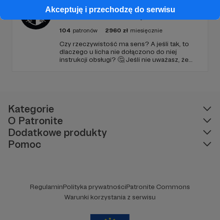
Kwantowo.pl – blog Adama
Akceptuję i przechodzę do serwisu
Adamczyka
104
patronów
2960
zł
miesięcznie
Czy rzeczywistość ma sens? A jeśli tak, to
dlaczego u licha nie dołączono do niej
instrukcji obsługi? 🤔 Jeśli nie uważasz, że
ciekawość to pierwszy stopień do piekła (albo
masz to gdzieś), istnieje szansa, że się
polubimy. 🚀
Kategorie
O Patronite
Dodatkowe produkty
Pomoc
Regulamin
Polityka prywatności
Patronite Commons
Warunki korzystania z serwisu