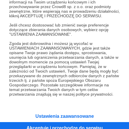
Wesprzyj działalność Autora
SRC Urbex
już teraz!
informacji na Twoim urządzeniu końcowym i ich
przechowywanie przez Crowd8 sp. z o.o. oraz podmioty
zewnętrzne, które wspierają nas w prowadzeniu działalności,
kliknij AKCEPTUJĘ I PRZECHODZĘ DO SERWISU.
Zostań Patronem
Jeśli chcesz dostosować lub zmienić swoje preferencje
dotyczące zbierania danych osobowych, wybierz opcję
"USTAWIENIA ZAAWANSOWANE".
Zgoda jest dobrowolna i możesz ją wycofać w
USTAWIENIACH ZAAWANSOWANYCH, gdzie jest także
Promowani autorzy
opisane Twoje prawo żądania dostępu, sprostowania,
usunięcia lub ograniczenia przetwarzania danych, a także w
dowolnym momencie za pomocą ustawień Twojej
przeglądarki w urządzeniu końcowym. Pamiętaj, że w
zależności od Twoich ustawień, Twoje dane będą mogły być
Paryżewo
przekazywane do zewnętrznych odbiorców danych z państw
trzecich tj. z państw spoza Europejskiego Obszaru
127
patronów
4040
zł
miesięcznie
Gospodarczego. Pozostałe szczegółowe informacje na
temat przetwarzania Twoich danych w tym celów
PARYŻEWO to jednoosobowy projekt
przetwarzania znajdują się w naszej polityce prywatności.
prowadzony przez Gabrielę Lisowską. Piszę
teksty o tematyce historyczno-kulturalnej i
społecznej, tworzę dwa podcasty –
PARYŻEWO i TW: LISOWSKA oraz regularnie
publikuję treści na Instagramie.
Ustawienia zaawansowane
Zwierz popkulturalny
Akceptuję i przechodzę do serwisu