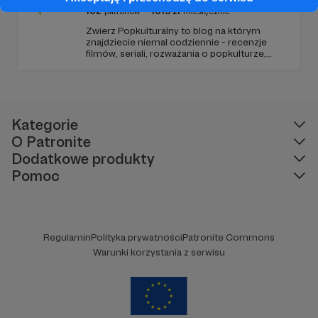
102
patronów
1015
zł
miesięcznie
Zwierz Popkulturalny to blog na którym
znajdziecie niemal codziennie - recenzje
filmów, seriali, rozważania o popkulturze,
biografie aktorów i wiele innych kulturalnych
treści. Blog został założony w 2009 roku i od
tego czasu tworzę wokół niego społeczność
ludzi, którzy lubią kulturę.
Kategorie
O Patronite
Dodatkowe produkty
Pomoc
Regulamin
Polityka prywatności
Patronite Commons
Warunki korzystania z serwisu