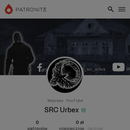
Wyprawy
YouTube
SRC Urbex
0
0 zł
patronów
miesięcznie
łącznie