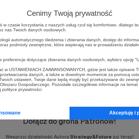
Reprezentantów i Senatu w Kongresie Stanów
Zjednoczonych, prezydent Donald Trump wygłosił
Cenimy Twoją prywatność
orędzie o stanie Unii...
Wojciech Jerzy Kittel
Weekly Brief
USA
w czasie korzystania z naszych usług czuł się komfortowo, dlatego te
+4
zez nas Twoich danych osobowych.
ologii automatycznego śledzenia i zbierania danych, dostęp do inform
 oraz podmioty zewnętrzne, które wspierają nas w prowadzeniu dział
oje preferencje dotyczące zbierania danych osobowych, wybierz op
ofać w USTAWIENIACH ZAAWANSOWANYCH, gdzie jest także opisane Tw
a przetwarzania danych, a także w dowolnym momencie za pomocą usta
 Twoich ustawień, Twoje dane będą mogły być przekazywane do zewnę
go Obszaru Gospodarczego. Pozostałe szczegółowe informacje na temat
 polityce prywatności.
ansowane
Akceptuję i 
Dołącz do grona Patronów!
Wesprzyj działalność Autora
Strategy&Future
już teraz!