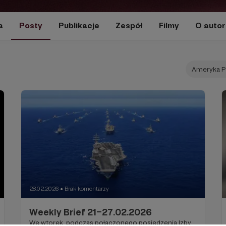
a
Posty
Publikacje
Zespół
Filmy
O autor
Ameryka P
28.02.2026
Brak komentarzy
●
Weekly Brief 21–27.02.2026
We wtorek, podczas połączonego posiedzenia Izby