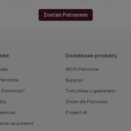
Zostań Patronem
nite
Dodatkowe produkty
iała
MCN Patronite
Patronite
Suppi.pl
 Patronite?
Twój sklep z gadżetami
dzy
Zniżki dla Patronów
Twórców
Projekt AI
rcie na prezent