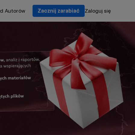
od Autorów
Zacznij zarabiać
Zaloguj się