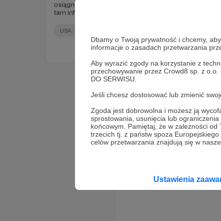
osiągnięć wizyty Donalda Trumpa w Chinach; nie ma
tam informacji, które nie zostałyby już wcześniej
opisane przez media – ale, gwoli kronikarskiego
obowiązku, przyjrzyjmy się im...
USA
Chiny
Europa
+7
Dbamy o Twoją prywatność i chcemy, abyś 
informacje o zasadach przetwarzania pr
Aby wyrazić zgody na korzystanie z techn
przechowywanie przez Crowd8 sp. z o.o.
DO SERWISU.
Jeśli chcesz dostosować lub zmienić sw
Zgoda jest dobrowolna i możesz ją wyc
sprostowania, usunięcia lub ograniczeni
końcowym. Pamiętaj, że w zależności od
trzecich tj. z państw spoza Europejskie
celów przetwarzania znajdują się w naszej
Ustawienia zaaw