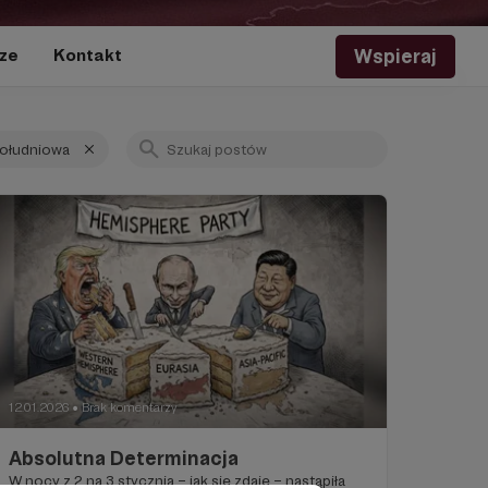
Wspieraj
ze
Kontakt
ołudniowa
12.01.2026
Brak komentarzy
●
Absolutna Determinacja
W nocy z 2 na 3 stycznia – jak się zdaje – nastąpiła