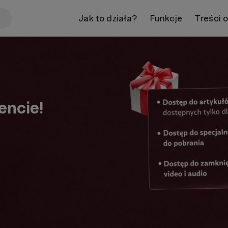
Jak to działa?
Funkcje
Treści 
encie!