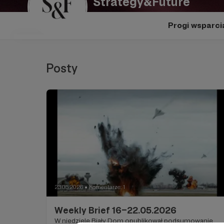
Strategy&Future
Progi wsparci
Posty
23.05.2026
Komentarze: 1
●
Weekly Brief 16–22.05.2026
W niedzielę Biały Dom opublikował podsumowanie