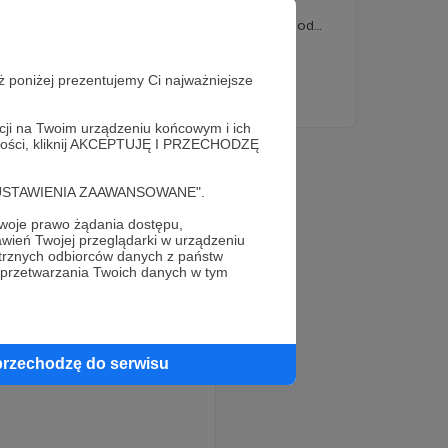
kulminacja amerykańskiej presji militarnej na
Wenezuelę. Presja ta w nasilonej formie trwała od
sierpnia ubiegłego roku, kiedy władze Stanów
Zjednoczonych zwiększyły nagrodę za schwytanie
Wojciech Jerzy Kittel
Background Check
Nicolása Maduro do 50 milionów dolarów...
ż poniżej prezentujemy Ci najważniejsze
USA
+2
acji na Twoim urządzeniu końcowym i ich
alności, kliknij AKCEPTUJĘ I PRZECHODZĘ
cję "USTAWIENIA ZAAWANSOWANE".
oje prawo żądania dostępu,
wień Twojej przeglądarki w urządzeniu
trznych odbiorców danych z państw
 przetwarzania Twoich danych w tym
przechodzę do serwisu