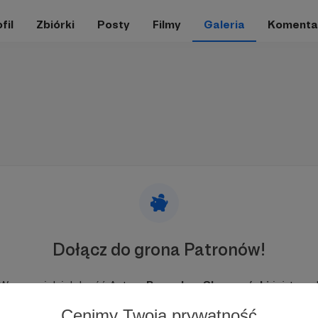
fil
Zbiórki
Posty
Filmy
Galeria
Komenta
Dołącz do grona Patronów!
Wesprzyj działalność Autora
Bogusław Słupczyński
już teraz
Cenimy Twoją prywatność