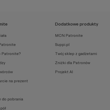
nite
Dodatkowe produkty
iała
MCN Patronite
Patronite
Suppi.pl
 Patronite?
Twój sklep z gadżetami
dzy
Zniżki dla Patronów
Twórców
Projekt AI
rcie na prezent
y do pobrania
spół