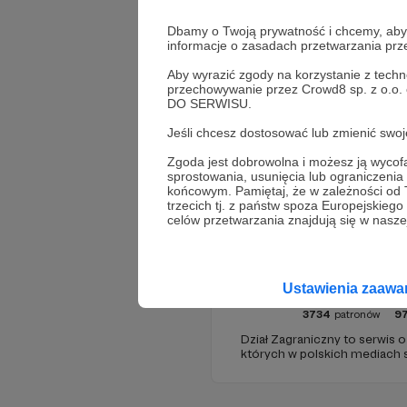
Dbamy o Twoją prywatność i chcemy, abyś 
informacje o zasadach przetwarzania pr
Aby wyrazić zgody na korzystanie z techn
przechowywanie przez Crowd8 sp. z o.o.
DO SERWISU.
Jeśli chcesz dostosować lub zmienić sw
Promowani autorzy
Zgoda jest dobrowolna i możesz ją wyc
sprostowania, usunięcia lub ograniczeni
końcowym. Pamiętaj, że w zależności od
trzecich tj. z państw spoza Europejskie
celów przetwarzania znajdują się w naszej
Dział Za
Ustawienia zaaw
3734
patronów
9
Dział Zagraniczny to serwis 
których w polskich mediach s