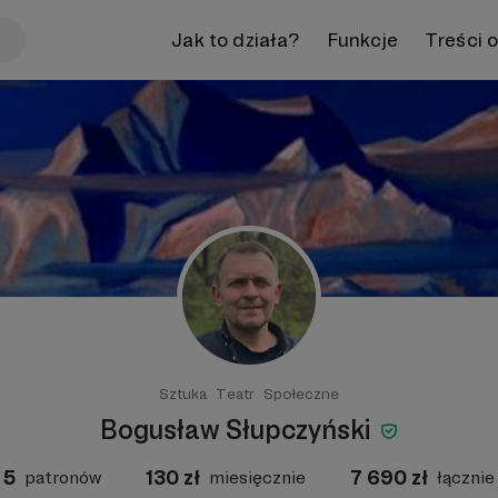
Jak to działa?
Funkcje
Treści 
Sztuka
Teatr
Społeczne
Bogusław Słupczyński
5
130
zł
7 690
zł
patronów
miesięcznie
łącznie