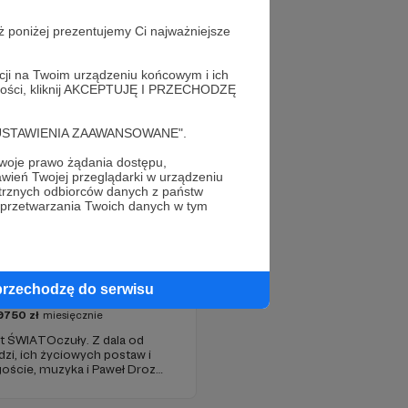
ż poniżej prezentujemy Ci najważniejsze
acji na Twoim urządzeniu końcowym i ich
alności, kliknij AKCEPTUJĘ I PRZECHODZĘ
cję "USTAWIENIA ZAAWANSOWANE".
oje prawo żądania dostępu,
wień Twojej przeglądarki w urządzeniu
trznych odbiorców danych z państw
 przetwarzania Twoich danych w tym
ta z lotu Drozda
przechodzę do serwisu
9750
zł
miesięcznie
t ŚWIATOczuły. Z dala od
udzi, ich życiowych postaw i
oście, muzyka i Paweł Drozd
 zagranicznym sosie z
toczenie.