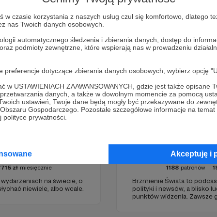
Zostań Patronem
w czasie korzystania z naszych usług czuł się komfortowo, dlatego te
zez nas Twoich danych osobowych.
ologii automatycznego śledzenia i zbierania danych, dostęp do inform
 oraz podmioty zewnętrzne, które wspierają nas w prowadzeniu dział
oje preferencje dotyczące zbierania danych osobowych, wybierz op
ofać w USTAWIENIACH ZAAWANSOWANYCH, gdzie jest także opisane Tw
a przetwarzania danych, a także w dowolnym momencie za pomocą usta
 Twoich ustawień, Twoje dane będą mogły być przekazywane do zewnę
go Obszaru Gospodarczego. Pozostałe szczegółowe informacje na temat
 polityce prywatności.
graniczny
Brzmienie Świa
ansowane
Akceptuję i 
7715
zł
miesięcznie
1188
patronów
1
o wydarzeniach na świecie, o
Brzmienie Świata to podcas
łychać niewiele, albo wcale.
polityki i newsów, a blisko l
punktów widzenia. Zawsze g
jako prowadzący. Podcast w
wrażliwością obserwujący o