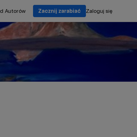
od Autorów
Zacznij zarabiać
Zaloguj się