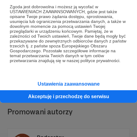
Zgoda jest dobrowolna i możesz ją wycofać w
USTAWIENIACH ZAAWANSOWANYCH, gdzie jest także
opisane Twoje prawo żądania dostępu, sprostowania,
usunięcia lub ograniczenia przetwarzania danych, a także w
dowolnym momencie za pomocą ustawień Twojej
przeglądarki w urządzeniu końcowym. Pamiętaj, że w
Dołącz do grona Patronów!
zależności od Twoich ustawień, Twoje dane będą mogły być
przekazywane do zewnętrznych odbiorców danych z państw
trzecich tj. z państw spoza Europejskiego Obszaru
Gospodarczego. Pozostałe szczegółowe informacje na
Wesprzyj działalność Autora
Centrum Sztuki
temat przetwarzania Twoich danych w tym celów
Włączającej / Teatr 21
już teraz!
przetwarzania znajdują się w naszej polityce prywatności.
Zostań Patronem
Ustawienia zaawansowane
Akceptuję i przechodzę do serwisu
Promowani autorzy