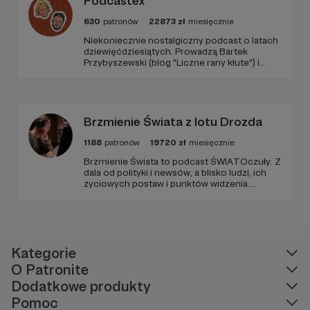
Podcastex
630
patronów
22873
zł
miesięcznie
Niekoniecznie nostalgiczny podcast o latach
dziewięćdziesiątych. Prowadzą Bartek
Przybyszewski (blog "Liczne rany kłute") i
Mateusz Witkowski (Popmoderna.pl, blog
"Popland"). Wizuale i muzyka: Michał
Kozikowski. Obróbka audio: Krzysztof
Tubilewicz. Zdjęcia: Aleksandra Nowak. Czyta:
Tadeusz Drozda.
Brzmienie Świata z lotu Drozda
1188
patronów
19720
zł
miesięcznie
Brzmienie Świata to podcast ŚWIATOczuły. Z
dala od polityki i newsów, a blisko ludzi, ich
życiowych postaw i punktów widzenia.
Zawsze goście, muzyka i Paweł Drozd jako
prowadzący. Podcast w zagranicznym sosie z
wrażliwością obserwujący otoczenie.
Kategorie
O Patronite
Dodatkowe produkty
Pomoc