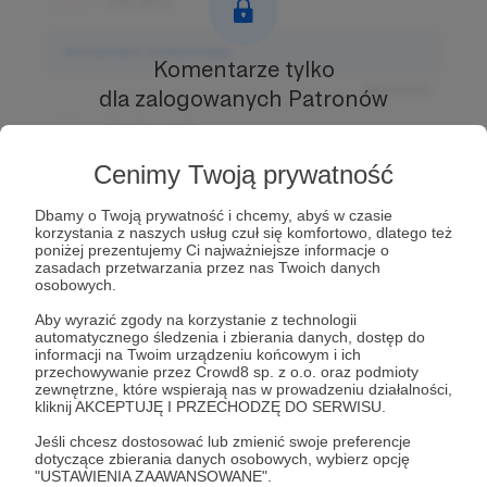
3 dni temu
Komentarz użytkownika
Komentarze tylko
Odpowiedz
dla zalogowanych Patronów
Użytkownik
Prowadź ciekawe rozmowy z innymi Patronami i
3 dni temu
Autorem.
Dołącz do Patronów już teraz i odblokuj
Cenimy Twoją prywatność
dostęp!
Komentarz użytkownika
Dbamy o Twoją prywatność i chcemy, abyś w czasie
Zostań Patronem
korzystania z naszych usług czuł się komfortowo, dlatego też
Odpowiedz
poniżej prezentujemy Ci najważniejsze informacje o
zasadach przetwarzania przez nas Twoich danych
Użytkownik
osobowych.
3 dni temu
Aby wyrazić zgody na korzystanie z technologii
automatycznego śledzenia i zbierania danych, dostęp do
Komentarz użytkownika
informacji na Twoim urządzeniu końcowym i ich
przechowywanie przez Crowd8 sp. z o.o. oraz podmioty
zewnętrzne, które wspierają nas w prowadzeniu działalności,
Odpowiedz
kliknij AKCEPTUJĘ I PRZECHODZĘ DO SERWISU.
Jeśli chcesz dostosować lub zmienić swoje preferencje
dotyczące zbierania danych osobowych, wybierz opcję
"USTAWIENIA ZAAWANSOWANE".