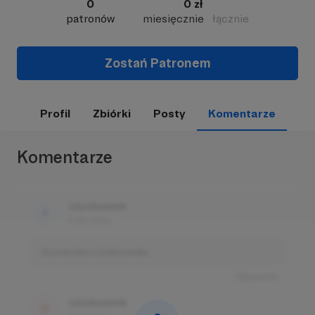
0
0 zł
patronów
miesięcznie
łącznie
Zostań Patronem
Profil
Zbiórki
Posty
Komentarze
Komentarze
Użytkownik
3 dni temu
Komentarz użytkownika
Odpowiedz
Użytkownik