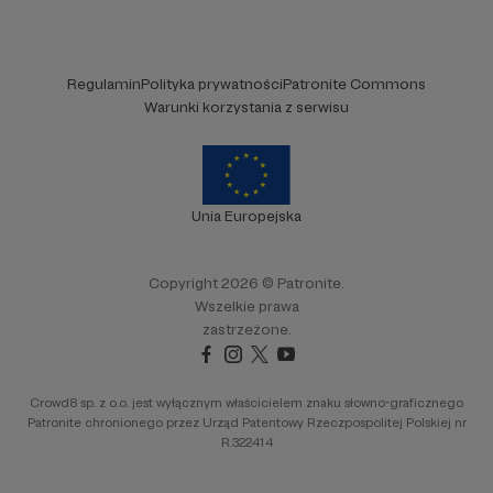
Regulamin
Polityka prywatności
Patronite Commons
Warunki korzystania z serwisu
Unia Europejska
Copyright 2026 © Patronite.
Wszelkie prawa
zastrzeżone.
Crowd8 sp. z o.o. jest wyłącznym właścicielem znaku słowno-graficznego
Patronite chronionego przez Urząd Patentowy Rzeczpospolitej Polskiej nr
R.322414