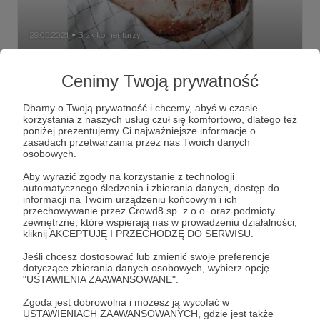
29.05.2021
Brak komentarzy
●
Domowy chleb – jak w prosty sposób
Cenimy Twoją prywatność
upiec chleb w domu
Chcesz upiec domowy chleb ale nie wiesz jak się za to
Dbamy o Twoją prywatność i chcemy, abyś w czasie
zabrać? Nic się nie martw. Dzięki tej publikacji dowiesz się
korzystania z naszych usług czuł się komfortowo, dlatego też
jak w prosty sposób upiec pyszny domowy chleb z
poniżej prezentujemy Ci najważniejsze informacje o
chrupiącą skórką. Szczegółowo opisaliśmy proces
zasadach przetwarzania przez nas Twoich danych
robienia chleba na: zakwasie, drożdżach i sodzie w taki
domowy chleb
osobowych.
sposób, by nawet początkujący piekarz mógł z łatwością
się odnaleźć. Krok po kroku udokumentowaliśmy
Aby wyrazić zgody na korzystanie z technologii
wszystko zdjęciami, by zapewnić wizualne wsparcie w
automatycznego śledzenia i zbierania danych, dostęp do
chwili zwątpienia. Pieczenie chleba stało się naszym
informacji na Twoim urządzeniu końcowym i ich
hobby. Z niewielu składników, odrobiny miłości i czasu
przechowywanie przez Crowd8 sp. z o.o. oraz podmioty
powstaje coś niesamowitego. Uważaj bo pieczenie chleba
zewnętrzne, które wspierają nas w prowadzeniu działalności,
to równie satysfakcjonujące jak i wciągające zajęcie.
kliknij AKCEPTUJĘ I PRZECHODZĘ DO SERWISU.
Jeśli chcesz dostosować lub zmienić swoje preferencje
dotyczące zbierania danych osobowych, wybierz opcję
"USTAWIENIA ZAAWANSOWANE".
Zgoda jest dobrowolna i możesz ją wycofać w
USTAWIENIACH ZAAWANSOWANYCH, gdzie jest także