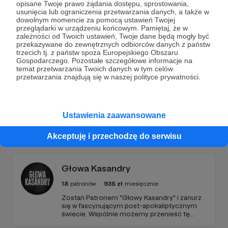
opisane Twoje prawo żądania dostępu, sprostowania,
Dołącz do grona Patronów!
usunięcia lub ograniczenia przetwarzania danych, a także w
dowolnym momencie za pomocą ustawień Twojej
przeglądarki w urządzeniu końcowym. Pamiętaj, że w
zależności od Twoich ustawień, Twoje dane będą mogły być
Wesprzyj działalność Autora
the slowlifers
już teraz!
przekazywane do zewnętrznych odbiorców danych z państw
trzecich tj. z państw spoza Europejskiego Obszaru
Gospodarczego. Pozostałe szczegółowe informacje na
Zostań Patronem
temat przetwarzania Twoich danych w tym celów
przetwarzania znajdują się w naszej polityce prywatności.
Ustawienia zaawansowane
Promowani autorzy
Akceptuję i przechodzę do serwisu
Głowa Kasandry
18
patronów
935
zł
miesięcznie
​Zostań Patronem "Głowy Kasandry" i zanurz
się w fascynującym post-apokaliptycznym
świecie. Wspólnie możemy przenieść tę
niezwykłą historię na duży ekran. Dołącz do