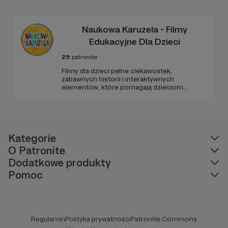
nas już teraz i weź udział w tworzeniu czegoś
wyjątkowego!
Naukowa Karuzela - Filmy
Edukacyjne Dla Dzieci
29
patronów
Filmy dla dzieci pełne ciekawostek,
zabawnych historii i interaktywnych
elementów, które pomagają dzieciom
rozwijać ciekawość świata, umiejętności
logicznego myślenia oraz zdolności
rozwiązywania problemów. W każdym
odcinku stawiamy na wartościową edukację
podaną w przystępny i angażujący sposób.
Kategorie
O Patronite
Dodatkowe produkty
Pomoc
Regulamin
Polityka prywatności
Patronite Commons