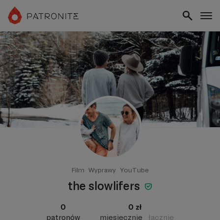
Film
Wyprawy
YouTube
the slowlifers
0
0 zł
patronów
miesięcznie
łącznie