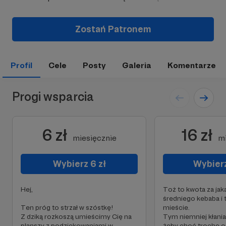
Zostań Patronem
Profil
Cele
Posty
Galeria
Komentarze
Progi wsparcia
6 zł
16 zł
miesięcznie
mi
Wybierz 6 zł
Wybierz
Hej,
Toż to kwota za ja
średniego kebaba i
Ten próg to strzał w szóstkę!
mieście.
Z dziką rozkoszą umieścimy Cię na
Tym niemniej kłania
planszy z podziękowaniami w
żeby choć trochę o