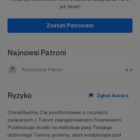
już teraz!
Dlaczego Patronite?
Większość rzeczy
Zostań Patronem
udostępniana przez nas dla was jest
zupełnie darmowa, pracujemy nad nimi z
ogromną radością i zapałem ale też ze
sporym nakładem wysiłku i finansów.
Najnowsi Patroni
Anonimowy Patron
6 zł
Ryzyko
Zgłoś Autora
W tym miejscu powinna być zewnętrzna
treść
Chcielibyśmy Cię poinformować o ryzykach,
Aby zobaczyć treść musisz zmienić ustawienia
związanych z Twoim zaangażowaniem finansowym.
polityki prywatności
Przekazując środki na realizację pasji Twojego
ulubionego Twórcy prosimy, abyś wziął/wzięła pod