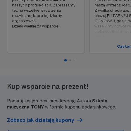
naszych produkcjach. Zapraszamy
naszą wdzięczność.
też na wszelkie wydarzenia
Z wielką chęcią zap
muzyczne, które będziemy
naszej ELITARNEJ
organizować.
TONOWEJ, gdzie dzi
Dzięki wielkie za wsparcie!
wszelkimy nowości
ciekawostkami i wsz
nas dzieje.
Jest to duża i otwa
Czytaj
gdzie na pewno zos
ugoszczeni jak zależ
Oczywiście dotyczą
z poprzedniego pro
Pozdrawiamy czule
Kup wsparcie na prezent!
Podaruj znajomemu subskrypcję Autora
Szkoła
muzyczna TONY
w formie kuponu podarunkowego.
Zobacz jak działają kupony