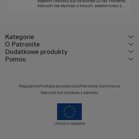
śląskim i okolicy już od ponad 20 lat. Piosenki,
których nie słychać u innych, wiadomości z
regionu, wartościowe treści, no i dobry
humor. To wszystko znajdziecie u nas.
Jesteście z nami każdego dnia, a teraz
zachęcamy - zostańcie naszymi Patronami!
Kategorie
O Patronite
Dodatkowe produkty
Pomoc
Regulamin
Polityka prywatności
Patronite Commons
Warunki korzystania z serwisu
Unia Europejska