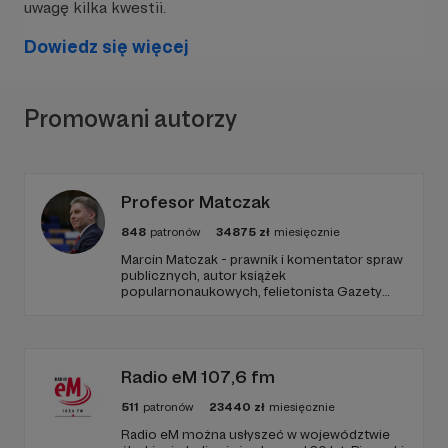
uwagę kilka kwestii.
Dowiedz się więcej
Promowani autorzy
Z wielką chęcią zaprosimy Cię na naszą
rozgrzewkę, do pogrania na padzikach czy na
Poranny Trening Wokalny. Pokażemy jak ćwiczyć
Profesor Matczak
głos, urozmaicić grę na perkusji, gitarze, basie i
klawiszach. A nasza kadra wesprze was w tym z
848
patronów
34875
zł
miesięcznie
całych sił.
Marcin Matczak - prawnik i komentator spraw
publicznych, autor książek
popularnonaukowych, felietonista Gazety
Wyborczej, autor podkastów i filmów
edukacyjnych. Mówi jasno o prawie, filozofii i
języku. Promuje umiarkowanie w życiu
publicznym, walczy z plemiennością i
bańkami informacyjnymi.
Radio eM 107,6 fm
511
patronów
23440
zł
miesięcznie
Radio eM można usłyszeć w województwie