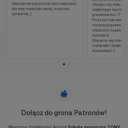
taka kamera pomoże nam nagrywać
obrazu czy mikrofo
dla was materiały lepiej, szybciej i
większego komfort
sprawniej :)
prezenterów i Twoj
Przede wszystkim jednak tworzymy
Poza tym jak wiemy
można poprawić i ja
niesamowicie zgraną, otwartą i różnorodną
wiadomo często wią
społeczność. Z naszych rozgrzewek, filmów
kosztami.
TONY.TV oraz innych materiałów korzysta
Staramy się stale p
ogromne grono ludzi z całego świata.
materiały i dziękuje
doceniasz! :)
Dołącz do grona Patronów!
Wesprzyj działalność Autora
Szkoła muzyczna TONY