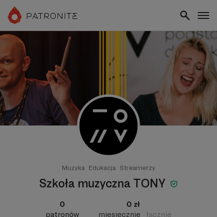
Muzyka
Edukacja
Streamerzy
Szkoła muzyczna TONY
0
0 zł
patronów
miesięcznie
łącznie