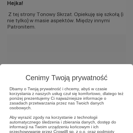
Hejka!
Z tej strony Tonowy Skrzat. Opiekuję się szkołą (i
nie tylko) w masie aspektów. Między innymi
Patronitem.
Cenimy Twoją prywatność
W tym miejscu powinna być zewnętrzna
treść
Dbamy o Twoją prywatność i chcemy, abyś w czasie
korzystania z naszych usług czuł się komfortowo, dlatego też
Aby zobaczyć treść musisz zmienić ustawienia
poniżej prezentujemy Ci najważniejsze informacje o
polityki prywatności
zasadach przetwarzania przez nas Twoich danych
osobowych.
Aby wyrazić zgody na korzystanie z technologii
automatycznego śledzenia i zbierania danych, dostęp do
informacji na Twoim urządzeniu końcowym i ich
przechowywanie przez Crowd8 sp. z o.o. oraz podmioty