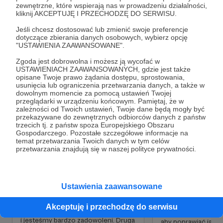
zewnętrzne, które wspierają nas w prowadzeniu działalności,
kliknij AKCEPTUJĘ I PRZECHODZĘ DO SERWISU.
Rozwiń opis
TONY
to prywatna szkoła muzyczna,
Jeśli chcesz dostosować lub zmienić swoje preferencje
przestrzeń kreatywna, internetowa telewizje
dotyczące zbierania danych osobowych, wybierz opcję
"USTAWIENIA ZAAWANSOWANE".
muzyczna i wiele innych. Znajdziecie nas na
Facebooku
,
Instagramie
,
LinkedIn
,
TikToku
,
Zgoda jest dobrowolna i możesz ją wycofać w
Cele
Youtube
i na naszej
stronie internetowej
.
USTAWIENIACH ZAAWANSOWANYCH, gdzie jest także
opisane Twoje prawo żądania dostępu, sprostowania,
usunięcia lub ograniczenia przetwarzania danych, a także w
dowolnym momencie za pomocą ustawień Twojej
przeglądarki w urządzeniu końcowym. Pamiętaj, że w
Fajna kamerka, taka średnia
Światełka, gadżet
zależności od Twoich ustawień, Twoje dane będą mogły być
duperelki
przekazywane do zewnętrznych odbiorców danych z państw
4 116 zł
5 700 zł
trzecich tj. z państw spoza Europejskiego Obszaru
brakuje
9 116 
Gospodarczego. Pozostałe szczegółowe informacje na
10 700 zł
brakuj
temat przetwarzania Twoich danych w tym celów
przetwarzania znajdują się w naszej polityce prywatności.
27%
14%
Aby nasze produkcje cały czas się
rozwijały pod względem zarówno
Poza akcesoriami z 
wizualnym jak i wartości edukacyjnej,
korzystamy tworząc
Ustawienia zaawansowane
potrzebujemy lepszego sprzętu.
treści, potrzebujem
Black Magic Pocket 4K to kamera z
pomocy takich jak, 
Akceptuję i przechodzę do serwisu
którą pracujemy od dłuższego czasu
poprawy oświetlenia
i jesteśmy bardzo zadowoleni. Druga
aby poprawiać jako