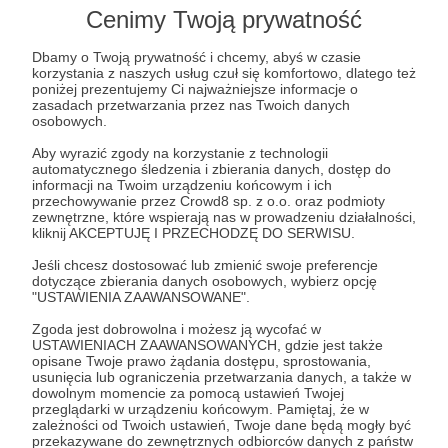
Lista postów jest pusta
Cenimy Twoją prywatność
Autor nie dodał jeszcze żadnych postów
Dbamy o Twoją prywatność i chcemy, abyś w czasie
korzystania z naszych usług czuł się komfortowo, dlatego też
poniżej prezentujemy Ci najważniejsze informacje o
zasadach przetwarzania przez nas Twoich danych
osobowych.
Aby wyrazić zgody na korzystanie z technologii
automatycznego śledzenia i zbierania danych, dostęp do
informacji na Twoim urządzeniu końcowym i ich
przechowywanie przez Crowd8 sp. z o.o. oraz podmioty
zewnętrzne, które wspierają nas w prowadzeniu działalności,
kliknij AKCEPTUJĘ I PRZECHODZĘ DO SERWISU.
Jeśli chcesz dostosować lub zmienić swoje preferencje
dotyczące zbierania danych osobowych, wybierz opcję
"USTAWIENIA ZAAWANSOWANE".
Dołącz do grona Patronów!
Zgoda jest dobrowolna i możesz ją wycofać w
USTAWIENIACH ZAAWANSOWANYCH, gdzie jest także
Wesprzyj działalność Autora
Torxin
już teraz!
opisane Twoje prawo żądania dostępu, sprostowania,
usunięcia lub ograniczenia przetwarzania danych, a także w
dowolnym momencie za pomocą ustawień Twojej
przeglądarki w urządzeniu końcowym. Pamiętaj, że w
Zostań Patronem
zależności od Twoich ustawień, Twoje dane będą mogły być
przekazywane do zewnętrznych odbiorców danych z państw