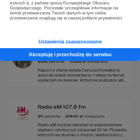
trzecich tj. z państw spoza Europejskiego Obszaru
Gospodarczego. Pozostałe szczegółowe informacje na
temat przetwarzania Twoich danych w tym celów
przetwarzania znajdują się w naszej polityce prywatności.
Promowani autorzy
Ustawienia zaawansowane
Dariusz Rosiak
Akceptuję i przechodzę do serwisu
6535
patronów
111265
zł
miesięcznie
Raport o stanie świata Dariusza Rosiaka to
autorski wybór komentarzy i relacji na temat
wydarzeń na świecie. W formie podcastu albo
programów na żywo z różnych miejsc na
ziemi.
Radio eM 107,6 fm
511
patronów
23440
zł
miesięcznie
Radio eM można usłyszeć w województwie
śląskim i okolicy już od ponad 20 lat. Piosenki,
których nie słychać u innych, wiadomości z
regionu, wartościowe treści, no i dobry