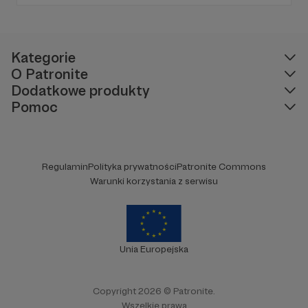
humor. To wszystko znajdziecie u nas.
Jesteście z nami każdego dnia, a teraz
zachęcamy - zostańcie naszymi Patronami!
Kategorie
O Patronite
Dodatkowe produkty
Pomoc
Regulamin
Polityka prywatności
Patronite Commons
Warunki korzystania z serwisu
Unia Europejska
Copyright 2026 © Patronite.
Wszelkie prawa