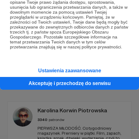
opisane Twoje prawo żądania dostępu, sprostowania,
Dołącz do grona Patronów!
usunięcia lub ograniczenia przetwarzania danych, a także w
dowolnym momencie za pomocą ustawień Twojej
przeglądarki w urządzeniu końcowym. Pamiętaj, że w
zależności od Twoich ustawień, Twoje dane będą mogły być
Wesprzyj działalność Autora
Tour de Konstytucja
już
przekazywane do zewnętrznych odbiorców danych z państw
teraz!
trzecich tj. z państw spoza Europejskiego Obszaru
Gospodarczego. Pozostałe szczegółowe informacje na
temat przetwarzania Twoich danych w tym celów
przetwarzania znajdują się w naszej polityce prywatności.
Zostań Patronem
Ustawienia zaawansowane
Promowani autorzy
Akceptuję i przechodzę do serwisu
Karolina Korwin Piotrowska
3340
patronów
PIERWSZA MŁODOŚĆ. Cotygodniowy
magazynek. Premiery w piątki. Film, zapach,
książka, smak, dźwięki, wydarzenie, czyli to,