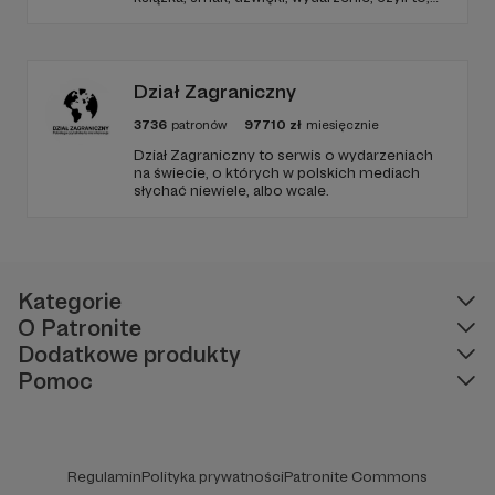
co wzbudza we mnie emocje i zostaje w
głowie pod koniec dnia. Ubarwiony dźwiękami
jak w radiowym teatrze, pomysł na to, jak
ogarnąć rzeczywistość.
Dział Zagraniczny
3736
patronów
97710
zł
miesięcznie
Dział Zagraniczny to serwis o wydarzeniach
na świecie, o których w polskich mediach
słychać niewiele, albo wcale.
Kategorie
O Patronite
Dodatkowe produkty
Pomoc
Regulamin
Polityka prywatności
Patronite Commons