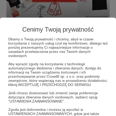
17.02.2023
Brak komentarzy
●
Uwaga PROMOCJA - 10% ᖇᗩᗷᗩTᑌ na 20
Cenimy Twoją prywatność
kodów "TDK10"
KTO PIERWSZY TEN LEPSZY :) #TourdeMarket
Dbamy o Twoją prywatność i chcemy, abyś w czasie
#TourdeKonstytucja dla wszystkich 💝 Jeden kod TDK10
korzystania z naszych usług czuł się komfortowo, dlatego też
do 20-krotnego wykorzystania*
poniżej prezentujemy Ci najważniejsze informacje o
zasadach przetwarzania przez nas Twoich danych
patronitdk
tourdekonstytucja
tourdemarket
+2
osobowych.
Aby wyrazić zgody na korzystanie z technologii
automatycznego śledzenia i zbierania danych, dostęp do
informacji na Twoim urządzeniu końcowym i ich
przechowywanie przez Crowd8 sp. z o.o. oraz podmioty
zewnętrzne, które wspierają nas w prowadzeniu działalności,
kliknij AKCEPTUJĘ I PRZECHODZĘ DO SERWISU.
Jeśli chcesz dostosować lub zmienić swoje preferencje
dotyczące zbierania danych osobowych, wybierz opcję
"USTAWIENIA ZAAWANSOWANE".
Zgoda jest dobrowolna i możesz ją wycofać w
USTAWIENIACH ZAAWANSOWANYCH, gdzie jest także