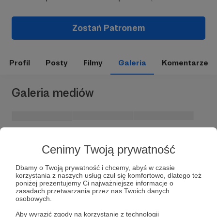
Zostań Patronem
Profil
Posty
Filmy
Galeria
Komentarze
Galeria mediów
Cenimy Twoją prywatność
Dbamy o Twoją prywatność i chcemy, abyś w czasie
korzystania z naszych usług czuł się komfortowo, dlatego też
poniżej prezentujemy Ci najważniejsze informacje o
zasadach przetwarzania przez nas Twoich danych
Dołącz do grona Patronów!
osobowych.
Aby wyrazić zgody na korzystanie z technologii