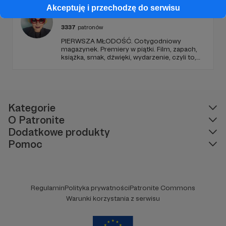
Tubilewicz. Zdjęcia: Aleksandra Nowak. Czyta:
Akceptuję i przechodzę do serwisu
Tadeusz Drozda.
Karolina Korwin Piotrowska
3337
patronów
PIERWSZA MŁODOŚĆ. Cotygodniowy
magazynek. Premiery w piątki. Film, zapach,
książka, smak, dźwięki, wydarzenie, czyli to,
co wzbudza we mnie emocje i zostaje w
głowie pod koniec dnia. Ubarwiony dźwiękami
jak w radiowym teatrze, pomysł na to, jak
ogarnąć rzeczywistość.
Kategorie
O Patronite
Dodatkowe produkty
Pomoc
Regulamin
Polityka prywatności
Patronite Commons
Warunki korzystania z serwisu