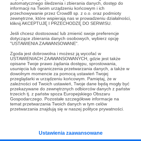
automatycznego śledzenia i zbierania danych, dostęp do
Wesprzyj działalność Autora
TROPEM WAJRAKA
już
informacji na Twoim urządzeniu końcowym i ich
teraz!
przechowywanie przez Crowd8 sp. z o.o. oraz podmioty
zewnętrzne, które wspierają nas w prowadzeniu działalności,
kliknij AKCEPTUJĘ I PRZECHODZĘ DO SERWISU.
Zostań Patronem
Jeśli chcesz dostosować lub zmienić swoje preferencje
dotyczące zbierania danych osobowych, wybierz opcję
"USTAWIENIA ZAAWANSOWANE".
Zgoda jest dobrowolna i możesz ją wycofać w
USTAWIENIACH ZAAWANSOWANYCH, gdzie jest także
opisane Twoje prawo żądania dostępu, sprostowania,
Promowani autorzy
usunięcia lub ograniczenia przetwarzania danych, a także w
dowolnym momencie za pomocą ustawień Twojej
przeglądarki w urządzeniu końcowym. Pamiętaj, że w
zależności od Twoich ustawień, Twoje dane będą mogły być
przekazywane do zewnętrznych odbiorców danych z państw
Podcastex
trzecich tj. z państw spoza Europejskiego Obszaru
Gospodarczego. Pozostałe szczegółowe informacje na
629
patronów
22844
zł
miesięcznie
temat przetwarzania Twoich danych w tym celów
przetwarzania znajdują się w naszej polityce prywatności.
Niekoniecznie nostalgiczny podcast o latach
dziewięćdziesiątych. Prowadzą Bartek
Przybyszewski (blog "Liczne rany kłute") i
Mateusz Witkowski (Popmoderna.pl, blog
"Popland"). Wizuale i muzyka: Michał
Ustawienia zaawansowane
Kozikowski. Obróbka audio: Krzysztof