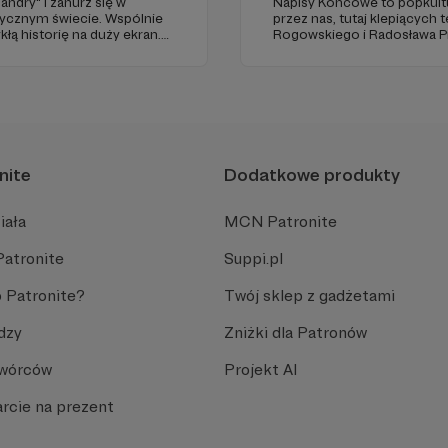
ndry" i zanurz się w
Napisy Końcowe to popkult
tycznym świecie. Wspólnie
przez nas, tutaj klepiących t
ą historię na duży ekran.
Rogowskiego i Radosława Pis
 udział w tworzeniu czegoś
kanał Youtube oraz podcas
rożnych platformach.
nite
Dodatkowe produkty
iała
MCN Patronite
Patronite
Suppi.pl
 Patronite?
Twój sklep z gadżetami
dzy
Zniżki dla Patronów
Twórców
Projekt AI
rcie na prezent