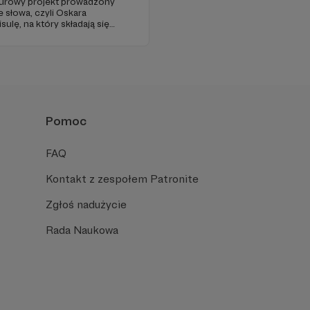
urowy projekt prowadzony
e słowa, czyli Oskara
ulę, na który składają się
towe wersje materiałów na
Pomoc
FAQ
Kontakt z zespołem Patronite
Zgłoś nadużycie
Rada Naukowa