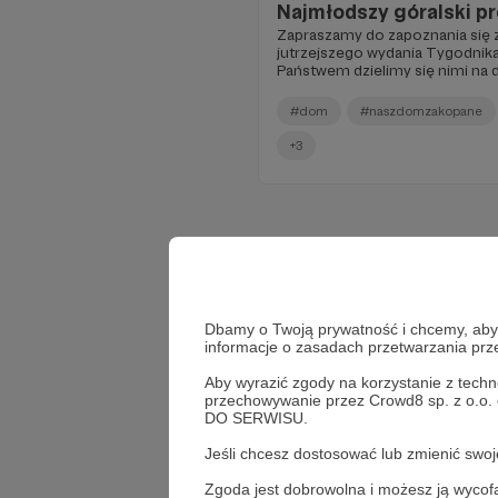
Najmłodszy góralski pr
Zapraszamy do zapoznania się
jutrzejszego wydania Tygodnika
Państwem dzielimy się nimi na d
Zachęcamy do czytania i dzięk
#dom
#naszdomzakopane
+3
Dbamy o Twoją prywatność i chcemy, abyś 
informacje o zasadach przetwarzania pr
Aby wyrazić zgody na korzystanie z techn
przechowywanie przez Crowd8 sp. z o.o.
DO SERWISU.
Jeśli chcesz dostosować lub zmienić sw
Zgoda jest dobrowolna i możesz ją wyc