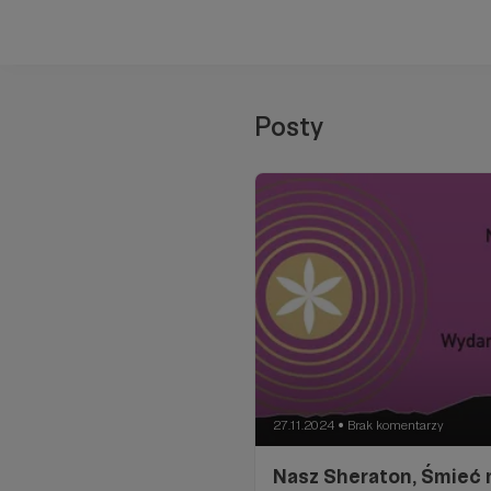
Posty
27.11.2024
Brak komentarzy
●
Nasz Sheraton, Śmieć 