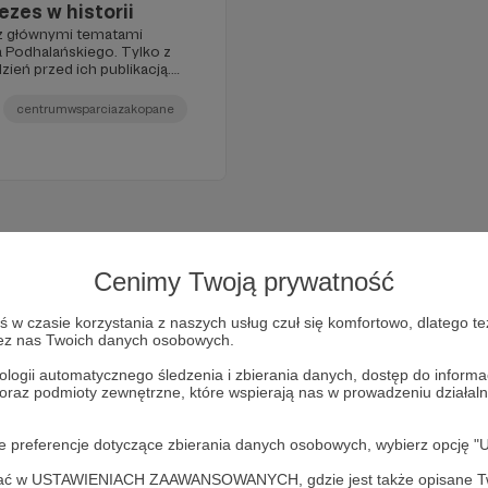
ezes w historii
 z głównymi tematami
 Podhalańskiego. Tylko z
zień przed ich publikacją.
ujemy za Państwa wsparcie.
centrumwsparciazakopane
Cenimy Twoją prywatność
w czasie korzystania z naszych usług czuł się komfortowo, dlatego te
zez nas Twoich danych osobowych.
ologii automatycznego śledzenia i zbierania danych, dostęp do inform
 oraz podmioty zewnętrzne, które wspierają nas w prowadzeniu dział
oje preferencje dotyczące zbierania danych osobowych, wybierz op
Dołącz do grona Patronów!
ofać w USTAWIENIACH ZAAWANSOWANYCH, gdzie jest także opisane Tw