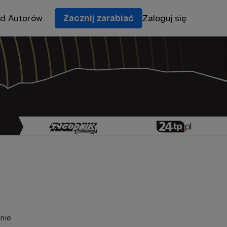
od Autorów
Zacznij zarabiać
Zaloguj się
nie