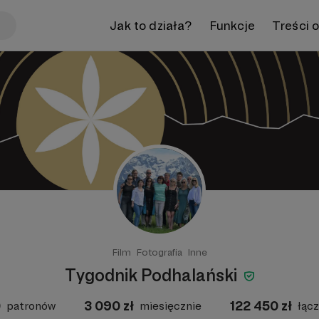
Jak to działa?
Funkcje
Treści 
Film
Fotografia
Inne
Tygodnik Podhalański
0
3 090
zł
122 450
zł
patronów
miesięcznie
łącz