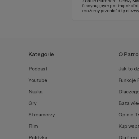
​Zostań Patronem "Głowy Kasa
fascynującym post-apokalip
możemy przenieść tę niezwykł
Dołącz do nas już teraz i weź
wyjątkowego!
Kategorie
O Patro
Podcast
Jak to dz
Youtube
Funkcje 
Nauka
Dlaczego
Gry
Baza wie
Streamerzy
Opinie 
Film
Kup wspa
Polityka
Dla firm