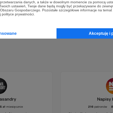
a przetwarzania danych, a także w dowolnym momencie za pomocą usta
 Twoich ustawień, Twoje dane będą mogły być przekazywane do zewnę
Wesprzyj działalność Autora
Tygodnik Podhalański
już teraz
go Obszaru Gospodarczego. Pozostałe szczegółowe informacje na temat
 polityce prywatności.
Zostań Patronem
ansowane
Akceptuję i 
asandry
Napisy
5
zł
miesięcznie
216
patronów
8