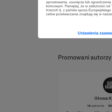
sprostowania, usunięcia lub ograniczeni
końcowym. Pamiętaj, że w zależności od
trzecich tj. z państw spoza Europejskie
celów przetwarzania znajdują się w naszej
Ustawienia zaaw
Promowani autorzy
Głowa K
18
patronów
93