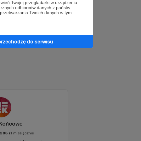
wień Twojej przeglądarki w urządzeniu
trznych odbiorców danych z państw
!
 przetwarzania Twoich danych w tym
przechodzę do serwisu
 Końcowe
285
zł
miesięcznie