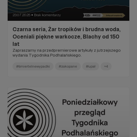
23.07.2025
Brak komentarzy
●
Czarna seria, Żar tropików i brudna woda,
Oceniali piękne warkocze, Blachy od 150
lat
Zapraszamy na przedpremierowe artykuły z jutrzejszego
wydania Tygodnika Podhalańskiego.
#śmiertelnewypadki
#zakopane
#upał
+4