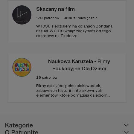
Skazany na film
170
patronów
3190
zł
miesięcznie
W 1996 siedziałem na kolanach Bohdana
Łazuki. W 2019 wciąż zaczynam od tego
rozmowy na Tinderze.
Naukowa Karuzela - Filmy
Edukacyjne Dla Dzieci
29
patronów
Filmy dla dzieci pełne ciekawostek,
zabawnych historii i interaktywnych
elementów, które pomagają dzieciom
rozwijać ciekawość świata, umiejętności
logicznego myślenia oraz zdolności
rozwiązywania problemów. W każdym
odcinku stawiamy na wartościową edukację
podaną w przystępny i angażujący sposób.
Kategorie
O Patronite