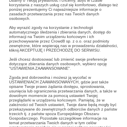
Dbamy o Twoją prywatność i chcemy, abyś w czasie
korzystania z naszych usług czuł się komfortowo, dlatego też
poniżej prezentujemy Ci najważniejsze informacje o
zasadach przetwarzania przez nas Twoich danych
osobowych.
Aby wyrazić zgody na korzystanie z technologii
automatycznego śledzenia i zbierania danych, dostęp do
informacji na Twoim urządzeniu końcowym i ich
16.01.2025
Brak komentarzy
●
przechowywanie przez Crowd8 sp. z o.o. oraz podmioty
zewnętrzne, które wspierają nas w prowadzeniu działalności,
Wycieczka szlakiem na Kasprowy Wierch,
kliknij AKCEPTUJĘ I PRZECHODZĘ DO SERWISU.
specjalnie dla naszych wyjątkowych
Jeśli chcesz dostosować lub zmienić swoje preferencje
Patronów.
dotyczące zbierania danych osobowych, wybierz opcję
"USTAWIENIA ZAAWANSOWANE".
Nowy film na naszym profilu Patronite! Zapraszamy
zaglądajcie i oglądajcie tym razem specjalny spacer
Zgoda jest dobrowolna i możesz ją wycofać w
redaktora naczelnego Pawła Pełki wyłącznie dla naszych
USTAWIENIACH ZAAWANSOWANYCH, gdzie jest także
Patronów.
opisane Twoje prawo żądania dostępu, sprostowania,
#film
#kasprowywierch
#góry
+1
usunięcia lub ograniczenia przetwarzania danych, a także w
dowolnym momencie za pomocą ustawień Twojej
przeglądarki w urządzeniu końcowym. Pamiętaj, że w
zależności od Twoich ustawień, Twoje dane będą mogły być
przekazywane do zewnętrznych odbiorców danych z państw
trzecich tj. z państw spoza Europejskiego Obszaru
Gospodarczego. Pozostałe szczegółowe informacje na
temat przetwarzania Twoich danych w tym celów