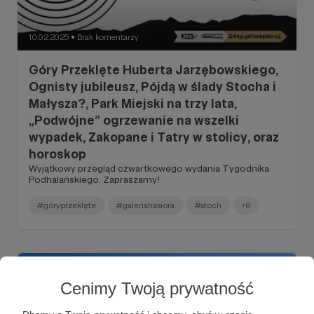
10.02.2025
Brak komentarzy
●
Góry Przeklęte Huberta Jarzębowskiego,
Ognisty jubileusz, Pójdą w ślady Stocha i
Małysza?, Park Miejski na trzy lata,
„Podwójne” ogrzewanie na wszelki
wypadek, Zakopane i Tatry w stolicy, oraz
horoskop
Wyjątkowy przegląd czwartkowego wydania Tygodnika
Podhalańskiego. Zapraszamy!
#góryprzeklęte
#galeriahasiora
#stoch
+6
Cenimy Twoją prywatność