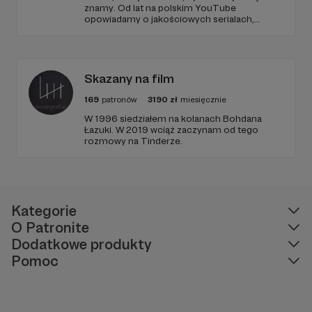
znamy. Od lat na polskim YouTube
opowiadamy o jakościowych serialach,
edukując i recenzując. Jeździmy też z kamerą
śladami serialowych planów filmowych, takich
jak Gra o Tron, Stranger Things czy
Heweliusz. To dzięki Wam możemy się
rozwijać i dalej działać!
Skazany na film
169
patronów
3190
zł
miesięcznie
W 1996 siedziałem na kolanach Bohdana
Łazuki. W 2019 wciąż zaczynam od tego
rozmowy na Tinderze.
Kategorie
O Patronite
Dodatkowe produkty
Pomoc