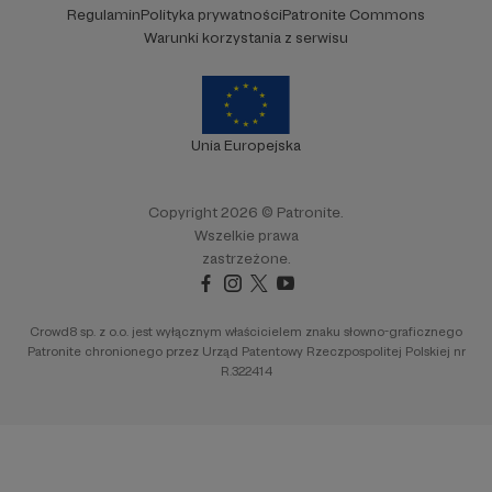
Regulamin
Polityka prywatności
Patronite Commons
Warunki korzystania z serwisu
Unia Europejska
Copyright 2026 © Patronite.
Wszelkie prawa
zastrzeżone.
Crowd8 sp. z o.o. jest wyłącznym właścicielem znaku słowno-graficznego
Patronite chronionego przez Urząd Patentowy Rzeczpospolitej Polskiej nr
R.322414