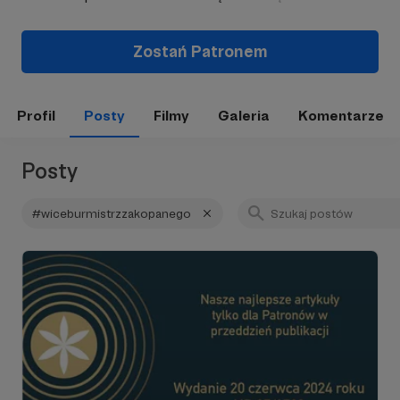
Zostań Patronem
Profil
Posty
Filmy
Galeria
Komentarze
Posty
#wiceburmistrzzakopanego