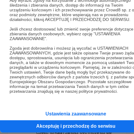
Aby wyrazić zgody na korzystanie z technologii automatycznego
śledzenia i zbierania danych, dostęp do informacji na Twoim
urządzeniu końcowym i ich przechowywanie przez Crowd8 sp. z o
oraz podmioty zewnętrzne, które wspierają nas w prowadzeniu
Dołącz do grona Patronów!
działalności, kliknij AKCEPTUJĘ I PRZECHODZĘ DO SERWISU.
Jeśli chcesz dostosować lub zmienić swoje preferencje dotyczące
Wesprzyj działalność Autora
Tygodnik Podhalański
zbierania danych osobowych, wybierz opcję "USTAWIENIA
ZAAWANSOWANE".
już teraz!
Zgoda jest dobrowolna i możesz ją wycofać w USTAWIENIACH
ZAAWANSOWANYCH, gdzie jest także opisane Twoje prawo żąda
Zostań Patronem
dostępu, sprostowania, usunięcia lub ograniczenia przetwarzania
danych, a także w dowolnym momencie za pomocą ustawień Twoj
przeglądarki w urządzeniu końcowym. Pamiętaj, że w zależności 
Twoich ustawień, Twoje dane będą mogły być przekazywane do
zewnętrznych odbiorców danych z państw trzecich tj. z państw s
Europejskiego Obszaru Gospodarczego. Pozostałe szczegółowe
informacje na temat przetwarzania Twoich danych w tym celów
Promowani autorzy
przetwarzania znajdują się w naszej polityce prywatności.
Ustawienia zaawansowane
Jakbyniepaczeć
53
patronów
1310
zł
miesięcznie
Akceptuję i przechodzę do serwisu
Cześć, tu Kaja i Janusz, być może już się