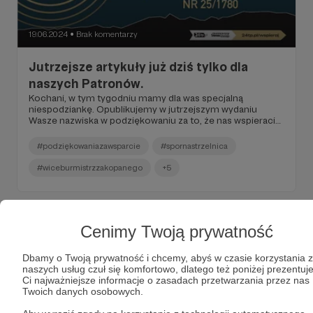
19.06.2024
Brak komentarzy
●
Jutrzejsze artykuły już dziś tylko dla
naszych Patronów.
Kochani, w tym tygodniu mamy dla was specjalną
niespodziankę. Opublikujemy w jutrzejszym wydaniu
Wasze nazwiska w podziękowaniu za to, że nas wspieracie.
Oprócz tego jak zwykle umieszczamy tu artykuły które
jutro ukażą się w wydaniu. Miłego czytania :)
#podziękowaniazawsparcie
#spornastrzelnica
#wiceburmistrzzakopanego
+5
Cenimy Twoją prywatność
Dbamy o Twoją prywatność i chcemy, abyś w czasie korzystania z
naszych usług czuł się komfortowo, dlatego też poniżej prezentu
Ci najważniejsze informacje o zasadach przetwarzania przez nas
Twoich danych osobowych.