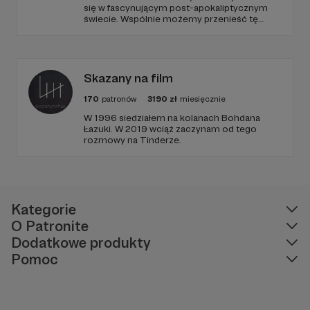
się w fascynującym post-apokaliptycznym
świecie. Wspólnie możemy przenieść tę
niezwykłą historię na duży ekran. Dołącz do
nas już teraz i weź udział w tworzeniu czegoś
wyjątkowego!
Skazany na film
170
patronów
3190
zł
miesięcznie
W 1996 siedziałem na kolanach Bohdana
Łazuki. W 2019 wciąż zaczynam od tego
rozmowy na Tinderze.
Kategorie
O Patronite
Dodatkowe produkty
Pomoc