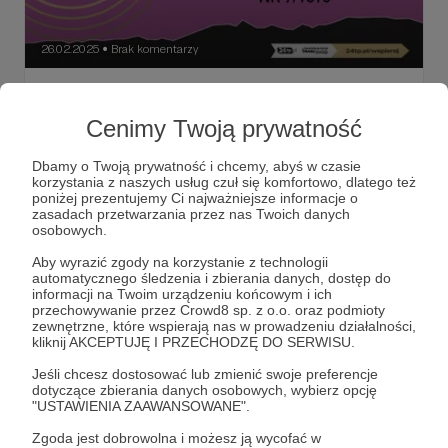
26.02.2025
Brak komentarzy
●
Po co nam miejska telewizja, Edward
Groźny, Chcą zabudować słynną polankę
Cenimy Twoją prywatność
Drodzy Patroni, zapraszamy do zapoznania się z naszymi
gorącymi tematami jutrzejszego wydania Tygodnika
Dbamy o Twoją prywatność i chcemy, abyś w czasie
Podhalańskiego. Jutro dostępne dla wszystkich a dziś
korzystania z naszych usług czuł się komfortowo, dlatego też
specjalnie dla Państwa w podziękowaniu za wsparcie i
poniżej prezentujemy Ci najważniejsze informacje o
zaufanie.
#telewizjanowytarg
#edwardsiarka
#szczawnica
zasadach przetwarzania przez nas Twoich danych
osobowych.
+2
Aby wyrazić zgody na korzystanie z technologii
automatycznego śledzenia i zbierania danych, dostęp do
informacji na Twoim urządzeniu końcowym i ich
przechowywanie przez Crowd8 sp. z o.o. oraz podmioty
zewnętrzne, które wspierają nas w prowadzeniu działalności,
kliknij AKCEPTUJĘ I PRZECHODZĘ DO SERWISU.
Jeśli chcesz dostosować lub zmienić swoje preferencje
dotyczące zbierania danych osobowych, wybierz opcję
"USTAWIENIA ZAAWANSOWANE".
Zgoda jest dobrowolna i możesz ją wycofać w