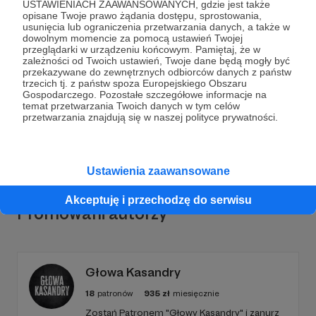
USTAWIENIACH ZAAWANSOWANYCH, gdzie jest także
opisane Twoje prawo żądania dostępu, sprostowania,
usunięcia lub ograniczenia przetwarzania danych, a także w
Dołącz do grona Patronów!
dowolnym momencie za pomocą ustawień Twojej
przeglądarki w urządzeniu końcowym. Pamiętaj, że w
zależności od Twoich ustawień, Twoje dane będą mogły być
przekazywane do zewnętrznych odbiorców danych z państw
Wesprzyj działalność Autora
Tygodnik Podhalański
trzecich tj. z państw spoza Europejskiego Obszaru
już teraz!
Gospodarczego. Pozostałe szczegółowe informacje na
temat przetwarzania Twoich danych w tym celów
przetwarzania znajdują się w naszej polityce prywatności.
Zostań Patronem
Ustawienia zaawansowane
Akceptuję i przechodzę do serwisu
Promowani autorzy
Głowa Kasandry
18
patronów
935
zł
miesięcznie
​Zostań Patronem "Głowy Kasandry" i zanurz