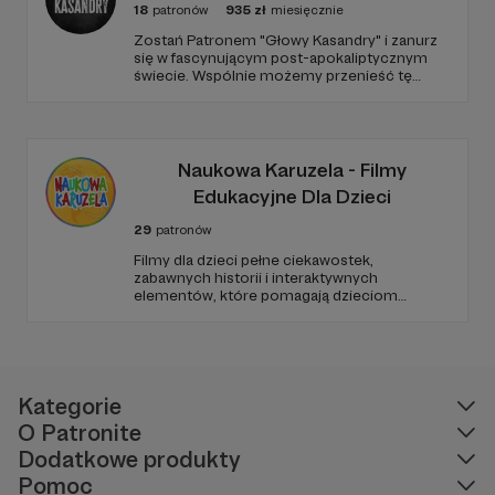
18
patronów
935
zł
miesięcznie
​Zostań Patronem "Głowy Kasandry" i zanurz
się w fascynującym post-apokaliptycznym
świecie. Wspólnie możemy przenieść tę
niezwykłą historię na duży ekran. Dołącz do
nas już teraz i weź udział w tworzeniu czegoś
wyjątkowego!
Naukowa Karuzela - Filmy
Edukacyjne Dla Dzieci
29
patronów
Filmy dla dzieci pełne ciekawostek,
zabawnych historii i interaktywnych
elementów, które pomagają dzieciom
rozwijać ciekawość świata, umiejętności
logicznego myślenia oraz zdolności
rozwiązywania problemów. W każdym
odcinku stawiamy na wartościową edukację
podaną w przystępny i angażujący sposób.
Kategorie
O Patronite
Dodatkowe produkty
Pomoc