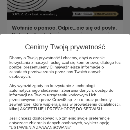
03.03.2025
Brak komentarzy
●
Wołanie o pomoc, Odpie...cie się od posła,
Katastrofa ekologiczna czai się za rogiem,
150 lat Kenara, Przedszkole z salą kinową
Cenimy Twoją prywatność
w kształcie łodzi, Długopisy Estery Karp,
oraz horoskop
Dbamy o Twoją prywatność i chcemy, abyś w czasie
Zapraszamy do przeczytania wybranych specjalnie dla
korzystania z naszych usług czuł się komfortowo, dlatego też
Państwa artykułów z naszego czwartkowego wydania
poniżej prezentujemy Ci najważniejsze informacje o
Tygodnika Podhalańskiego.
zasadach przetwarzania przez nas Twoich danych
osobowych.
#poseł
#katastrofaekologiczna
#kenar
+5
Aby wyrazić zgody na korzystanie z technologii
automatycznego śledzenia i zbierania danych, dostęp do
informacji na Twoim urządzeniu końcowym i ich
przechowywanie przez Crowd8 sp. z o.o. oraz podmioty
zewnętrzne, które wspierają nas w prowadzeniu działalności,
kliknij AKCEPTUJĘ I PRZECHODZĘ DO SERWISU.
Jeśli chcesz dostosować lub zmienić swoje preferencje
dotyczące zbierania danych osobowych, wybierz opcję
"USTAWIENIA ZAAWANSOWANE".