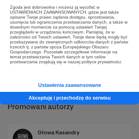
Zgoda jest dobrowolna i możesz ją wycofać w
USTAWIENIACH ZAAWANSOWANYCH, gdzie jest także
opisane Twoje prawo żądania dostępu, sprostowania,
usunięcia lub ograniczenia przetwarzania danych, a także w
dowolnym momencie za pomocą ustawień Twojej
Dołącz do grona Patronów!
przeglądarki w urządzeniu końcowym. Pamiętaj, że w
zależności od Twoich ustawień, Twoje dane będą mogły być
przekazywane do zewnętrznych odbiorców danych z państw
Wesprzyj działalność Autora
Tygodnik Podhalański
trzecich tj. z państw spoza Europejskiego Obszaru
Gospodarczego. Pozostałe szczegółowe informacje na
już teraz!
temat przetwarzania Twoich danych w tym celów
przetwarzania znajdują się w naszej polityce prywatności.
Zostań Patronem
Ustawienia zaawansowane
Akceptuję i przechodzę do serwisu
Promowani autorzy
Głowa Kasandry