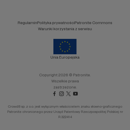
Regulamin
Polityka prywatności
Patronite Commons
Warunki korzystania z serwisu
Unia Europejska
Copyright 2026 © Patronite.
Wszelkie prawa
zastrzeżone.
Crowd8 sp. z o.o. jest wyłącznym właścicielem znaku słowno-graficznego
Patronite chronionego przez Urząd Patentowy Rzeczpospolitej Polskiej nr
R.322414