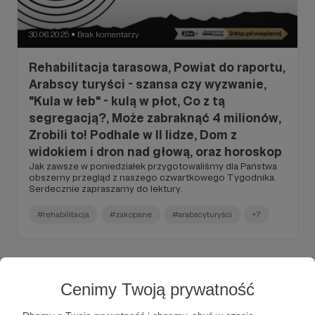
30.06.2025
Brak komentarzy
●
Rehabilitacja tarasowa, Powiat do raportu,
Arabscy turyści - szansa czy wyzwanie,
"Kula w łeb" - kulą w płot, Co z tą
segregacją?, Może zabraknąć 4 milionów,
Zrobili to! Podhale w II lidze, Dom z
widokiem i dron nad głową, oraz horoskop
Jak zawsze w poniedziałek przygotowaliśmy dla Państwa
obszerny przegląd z naszego czwartkowego Tygodnika.
Serdecznie zapraszamy do lektury.
#rehabilitacja
#zakopane
#arabscyturyści
+7
Cenimy Twoją prywatność