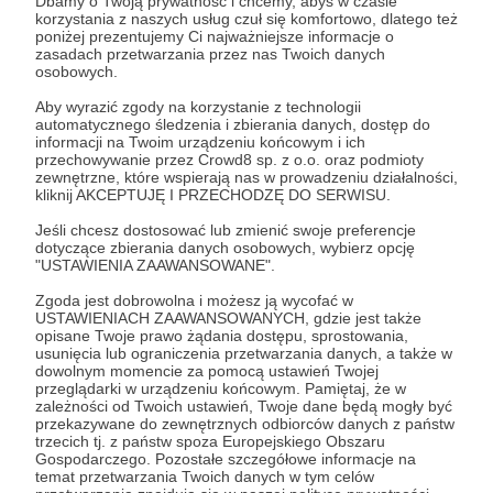
Dbamy o Twoją prywatność i chcemy, abyś w czasie
korzystania z naszych usług czuł się komfortowo, dlatego też
poniżej prezentujemy Ci najważniejsze informacje o
zasadach przetwarzania przez nas Twoich danych
osobowych.
Aby wyrazić zgody na korzystanie z technologii
automatycznego śledzenia i zbierania danych, dostęp do
informacji na Twoim urządzeniu końcowym i ich
09.04.2025
Brak komentarzy
przechowywanie przez Crowd8 sp. z o.o. oraz podmioty
●
zewnętrzne, które wspierają nas w prowadzeniu działalności,
kliknij AKCEPTUJĘ I PRZECHODZĘ DO SERWISU.
Gdzie są pieniądze Wspólnoty?, Grozili
Jeśli chcesz dostosować lub zmienić swoje preferencje
porwaniem dzieci, Rekordowa odległość
dotyczące zbierania danych osobowych, wybierz opcję
na Wielkiej Krokwi, Był Berlin, będzie
"USTAWIENIA ZAAWANSOWANE".
Dubaj
Zgoda jest dobrowolna i możesz ją wycofać w
Nasze przedpremierowe artykuły już na Państwa czekają.
USTAWIENIACH ZAAWANSOWANYCH, gdzie jest także
Serdecznie zapraszamy do lektury :)
opisane Twoje prawo żądania dostępu, sprostowania,
usunięcia lub ograniczenia przetwarzania danych, a także w
#witów
#gangsterzy
#zakopane
+2
dowolnym momencie za pomocą ustawień Twojej
przeglądarki w urządzeniu końcowym. Pamiętaj, że w
zależności od Twoich ustawień, Twoje dane będą mogły być
przekazywane do zewnętrznych odbiorców danych z państw
trzecich tj. z państw spoza Europejskiego Obszaru
Gospodarczego. Pozostałe szczegółowe informacje na
temat przetwarzania Twoich danych w tym celów