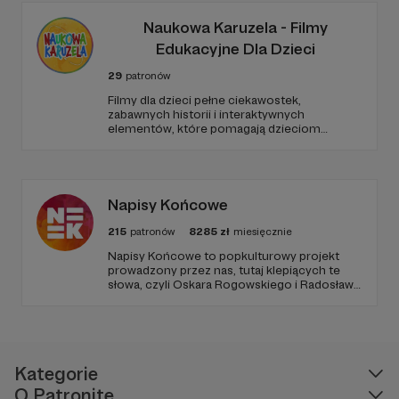
Naukowa Karuzela - Filmy
Edukacyjne Dla Dzieci
29
patronów
Filmy dla dzieci pełne ciekawostek,
zabawnych historii i interaktywnych
elementów, które pomagają dzieciom
rozwijać ciekawość świata, umiejętności
logicznego myślenia oraz zdolności
rozwiązywania problemów. W każdym
odcinku stawiamy na wartościową edukację
podaną w przystępny i angażujący sposób.
Napisy Końcowe
215
patronów
8285
zł
miesięcznie
Napisy Końcowe to popkulturowy projekt
prowadzony przez nas, tutaj klepiących te
słowa, czyli Oskara Rogowskiego i Radosława
Pisulę, na który składają się kanał Youtube
oraz podcastowe wersje materiałów na
rożnych platformach.
Kategorie
O Patronite