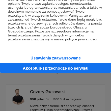
opisane Twoje prawo żądania dostępu, sprostowania,
usunięcia lub ograniczenia przetwarzania danych, a także w
Dołącz do grona Patronów!
dowolnym momencie za pomocą ustawień Twojej
przeglądarki w urządzeniu końcowym. Pamiętaj, że w
zależności od Twoich ustawień, Twoje dane będą mogły być
Wesprzyj działalność Autora
Tygodnik Podhalański
przekazywane do zewnętrznych odbiorców danych z państw
trzecich tj. z państw spoza Europejskiego Obszaru
już teraz!
Gospodarczego. Pozostałe szczegółowe informacje na
temat przetwarzania Twoich danych w tym celów
przetwarzania znajdują się w naszej polityce prywatności.
Zostań Patronem
Ustawienia zaawansowane
Akceptuję i przechodzę do serwisu
Promowani autorzy
Cezary Gutowski
308
patronów
9600
zł
miesięcznie
Niezależny dziennikarz sportowy, ekspert
Formuły 1 i pasjonat motoryzacji, który z