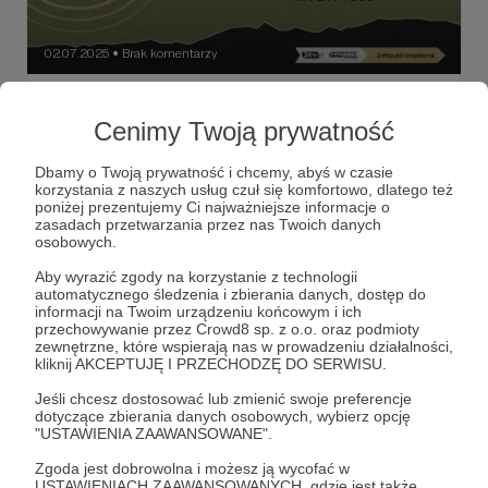
02.07.2025
Brak komentarzy
●
Zakopane - edycja chińska, Ścigany,
Cenimy Twoją prywatność
Recydywa radnego - ciąg dalszy
Zapraszamy na przedpremierowe artykuły dostępne tylko
dla naszych Patronów w przeddzień ich publikacji.
Dbamy o Twoją prywatność i chcemy, abyś w czasie
korzystania z naszych usług czuł się komfortowo, dlatego też
poniżej prezentujemy Ci najważniejsze informacje o
#zakopane
#chińskiepamiątki
#recydywaradnego
zasadach przetwarzania przez nas Twoich danych
osobowych.
+2
Aby wyrazić zgody na korzystanie z technologii
automatycznego śledzenia i zbierania danych, dostęp do
informacji na Twoim urządzeniu końcowym i ich
przechowywanie przez Crowd8 sp. z o.o. oraz podmioty
zewnętrzne, które wspierają nas w prowadzeniu działalności,
kliknij AKCEPTUJĘ I PRZECHODZĘ DO SERWISU.
Jeśli chcesz dostosować lub zmienić swoje preferencje
dotyczące zbierania danych osobowych, wybierz opcję
"USTAWIENIA ZAAWANSOWANE".
Zgoda jest dobrowolna i możesz ją wycofać w
USTAWIENIACH ZAAWANSOWANYCH, gdzie jest także