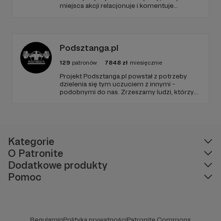
miejsca akcji relacjonuje i komentuje
najważniejsze wydarzenia światowego
motorsportu. Dołącz do społeczności
pasjonatów i bądź zawsze gościem VIP – w
centrum akcji sportu samochodowego na
najwyższym poziomie.
Podsztanga.pl
129
patronów
7848
zł
miesięcznie
Projekt Podsztanga.pl powstał z potrzeby
dzielenia się tym uczuciem z innymi -
podobnymi do nas. Zrzeszamy ludzi, którzy
traktują trening poważnie. Wspierają się i
rozumieją w radościach oraz trudach uprawy
siły. To miejsce, w którym oddanie
treningowi jest szanowane i oczekiwane.
Kategorie
O Patronite
Dodatkowe produkty
Pomoc
Regulamin
Polityka prywatności
Patronite Commons