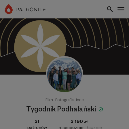
Film
Fotografia
Inne
Tygodnik Podhalański
31
3 190 zł
patronów
miesięcznie
łącznie