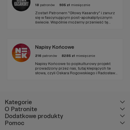
18
patronów
935
zł
miesięcznie
​Zostań Patronem "Głowy Kasandry" i zanurz
się w fascynującym post-apokaliptycznym
świecie. Wspólnie możemy przenieść tę
niezwykłą historię na duży ekran. Dołącz do
nas już teraz i weź udział w tworzeniu czegoś
wyjątkowego!
Napisy Końcowe
216
patronów
8285
zł
miesięcznie
Napisy Końcowe to popkulturowy projekt
prowadzony przez nas, tutaj klepiących te
słowa, czyli Oskara Rogowskiego i Radosława
Pisulę, na który składają się kanał Youtube
oraz podcastowe wersje materiałów na
rożnych platformach.
Kategorie
O Patronite
Dodatkowe produkty
Pomoc