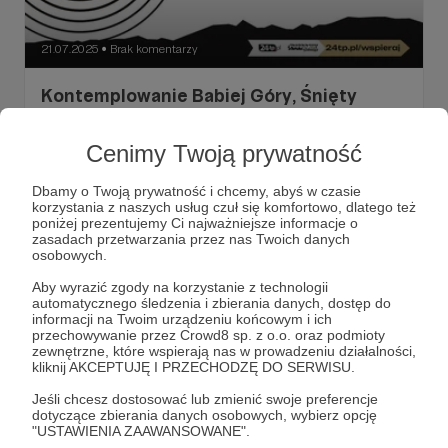
21.07.2025
Brak komentarzy
●
Kontemplowanie Babiej Góry, Śnięty
Mikołaj i miś razy trzy, Paradne konie,
gwiazdy na scenie, Bachleda u Wnuka,
Cenimy Twoją prywatność
Razem dla Nowego Targu, Bitwa o miliony,
Jubileuszowy Festiwal Literacki, oraz
Dbamy o Twoją prywatność i chcemy, abyś w czasie
korzystania z naszych usług czuł się komfortowo, dlatego też
horoskop
poniżej prezentujemy Ci najważniejsze informacje o
Serdecznie zapraszamy na najważniejsze wieści z naszego
zasadach przetwarzania przez nas Twoich danych
czwartkowego wydania.
osobowych.
Aby wyrazić zgody na korzystanie z technologii
#felieton
#babiagóra
#diablak
+7
automatycznego śledzenia i zbierania danych, dostęp do
informacji na Twoim urządzeniu końcowym i ich
przechowywanie przez Crowd8 sp. z o.o. oraz podmioty
zewnętrzne, które wspierają nas w prowadzeniu działalności,
kliknij AKCEPTUJĘ I PRZECHODZĘ DO SERWISU.
Jeśli chcesz dostosować lub zmienić swoje preferencje
dotyczące zbierania danych osobowych, wybierz opcję
"USTAWIENIA ZAAWANSOWANE".