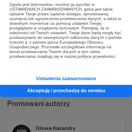
Zgoda jest dobrowolna i możesz ją wycofać w
USTAWIENIACH ZAAWANSOWANYCH, gdzie jest także
opisane Twoje prawo żądania dostępu, sprostowania,
usunięcia lub ograniczenia przetwarzania danych, a także w
dowolnym momencie za pomocą ustawień Twojej
przeglądarki w urządzeniu końcowym. Pamiętaj, że w
Dołącz do grona Patronów!
zależności od Twoich ustawień, Twoje dane będą mogły być
przekazywane do zewnętrznych odbiorców danych z państw
trzecich tj. z państw spoza Europejskiego Obszaru
Wesprzyj działalność Autora
Tygodnik Podhalański
Gospodarczego. Pozostałe szczegółowe informacje na
temat przetwarzania Twoich danych w tym celów
już teraz!
przetwarzania znajdują się w naszej polityce prywatności.
Zostań Patronem
Ustawienia zaawansowane
Akceptuję i przechodzę do serwisu
Promowani autorzy
Głowa Kasandry