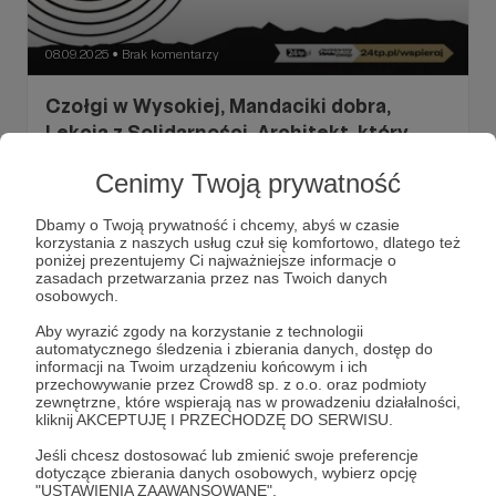
08.09.2025
Brak komentarzy
●
Czołgi w Wysokiej, Mandaciki dobra,
Lekcja z Solidarności, Architekt, który
biega z mapą, Kulturalna awantura u
Cenimy Twoją prywatność
górali, Czarodziejski duet, Poetyckimi
śladami Romana Dziobonia, Genialny
Dbamy o Twoją prywatność i chcemy, abyś w czasie
matematyk wrócił do Ostrowska, oraz
korzystania z naszych usług czuł się komfortowo, dlatego też
poniżej prezentujemy Ci najważniejsze informacje o
horoskop
zasadach przetwarzania przez nas Twoich danych
Zapraszamy na kolejny ekscytujący przegląd z
osobowych.
najnowszego wydania Tygodnika Podhalańskiego.
Aby wyrazić zgody na korzystanie z technologii
#czołgi
#wysoka
#jezioroczorsztyńskie
+7
automatycznego śledzenia i zbierania danych, dostęp do
informacji na Twoim urządzeniu końcowym i ich
przechowywanie przez Crowd8 sp. z o.o. oraz podmioty
zewnętrzne, które wspierają nas w prowadzeniu działalności,
kliknij AKCEPTUJĘ I PRZECHODZĘ DO SERWISU.
Jeśli chcesz dostosować lub zmienić swoje preferencje
dotyczące zbierania danych osobowych, wybierz opcję
"USTAWIENIA ZAAWANSOWANE".