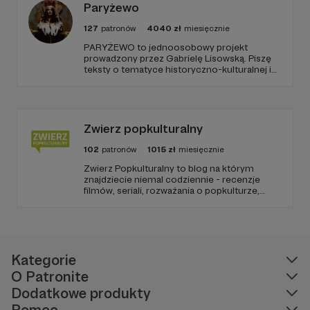
Paryżewo
127
patronów
4040
zł
miesięcznie
PARYŻEWO to jednoosobowy projekt
prowadzony przez Gabrielę Lisowską. Piszę
teksty o tematyce historyczno-kulturalnej i
społecznej, tworzę dwa podcasty –
PARYŻEWO i TW: LISOWSKA oraz regularnie
publikuję treści na Instagramie.
Zwierz popkulturalny
102
patronów
1015
zł
miesięcznie
Zwierz Popkulturalny to blog na którym
znajdziecie niemal codziennie - recenzje
filmów, seriali, rozważania o popkulturze,
biografie aktorów i wiele innych kulturalnych
treści. Blog został założony w 2009 roku i od
tego czasu tworzę wokół niego społeczność
ludzi, którzy lubią kulturę.
Kategorie
O Patronite
Dodatkowe produkty
Pomoc