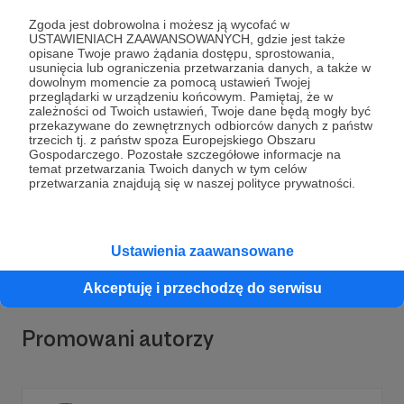
Zgoda jest dobrowolna i możesz ją wycofać w
USTAWIENIACH ZAAWANSOWANYCH, gdzie jest także
opisane Twoje prawo żądania dostępu, sprostowania,
usunięcia lub ograniczenia przetwarzania danych, a także w
dowolnym momencie za pomocą ustawień Twojej
przeglądarki w urządzeniu końcowym. Pamiętaj, że w
zależności od Twoich ustawień, Twoje dane będą mogły być
Dołącz do grona Patronów!
przekazywane do zewnętrznych odbiorców danych z państw
trzecich tj. z państw spoza Europejskiego Obszaru
Gospodarczego. Pozostałe szczegółowe informacje na
Wesprzyj działalność Autora
Tygodnik Podhalański
temat przetwarzania Twoich danych w tym celów
już teraz!
przetwarzania znajdują się w naszej polityce prywatności.
Zostań Patronem
Ustawienia zaawansowane
Akceptuję i przechodzę do serwisu
Promowani autorzy