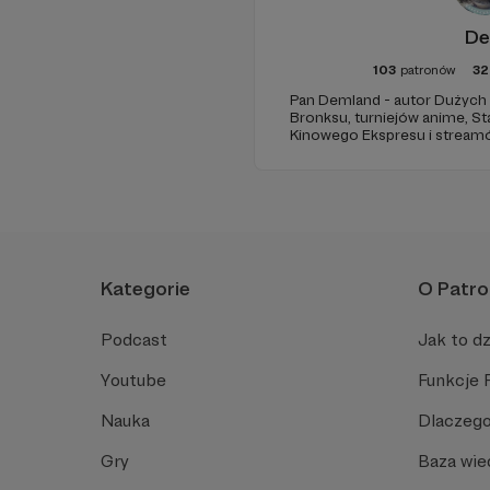
D
103
patronów
32
Pan Demland - autor Dużych I
Bronksu, turniejów anime, St
Kinowego Ekspresu i streamów na
mojego Patronite, żeby czytać
tworzone tylko dla patronów
Kategorie
O Patro
Podcast
Jak to dz
Youtube
Funkcje 
Nauka
Dlaczego
Gry
Baza wie