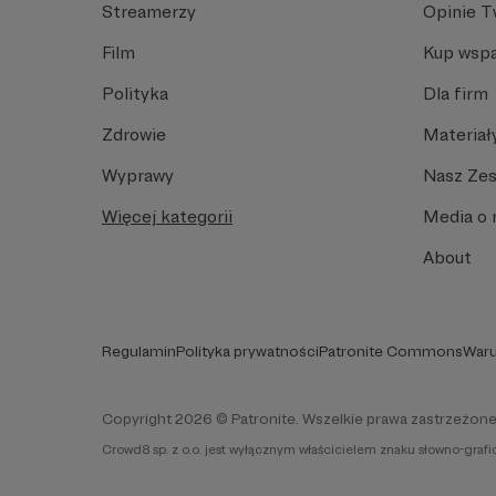
Streamerzy
Opinie 
Film
Kup wspa
Polityka
Dla firm
Zdrowie
Materiał
Wyprawy
Nasz Ze
Więcej kategorii
Media o 
About
Regulamin
Polityka prywatności
Patronite Commons
Waru
Copyright 2026 © Patronite. Wszelkie prawa zastrzeżone
Crowd8 sp. z o.o. jest wyłącznym właścicielem znaku słowno-graf