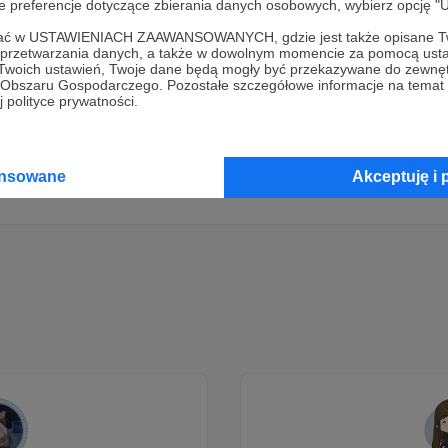
oje preferencje dotyczące zbierania danych osobowych, wybierz op
ofać w USTAWIENIACH ZAAWANSOWANYCH, gdzie jest także opisane Tw
a przetwarzania danych, a także w dowolnym momencie za pomocą usta
Dołącz do grona Patronów!
 Twoich ustawień, Twoje dane będą mogły być przekazywane do zewnę
go Obszaru Gospodarczego. Pozostałe szczegółowe informacje na temat
 polityce prywatności.
Wesprzyj działalność Autora
Tygodnik Podhalański
już teraz
Zostań Patronem
ansowane
Akceptuję i 