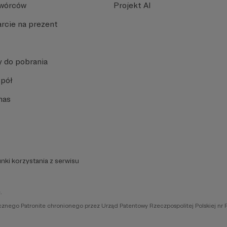
Twórców
Projekt AI
rcie na prezent
y do pobrania
spół
nas
nki korzystania z serwisu
.
icznego Patronite chronionego przez Urząd Patentowy Rzeczpospolitej Polskiej nr 