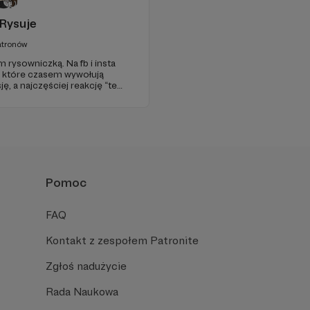
Rysuje
atronów
 rysowniczką. Na fb i insta
i, które czasem wywołują
ę, a najczęściej reakcję “też
grywam też audiobooki!
Pomoc
FAQ
Kontakt z zespołem Patronite
Zgłoś nadużycie
Rada Naukowa