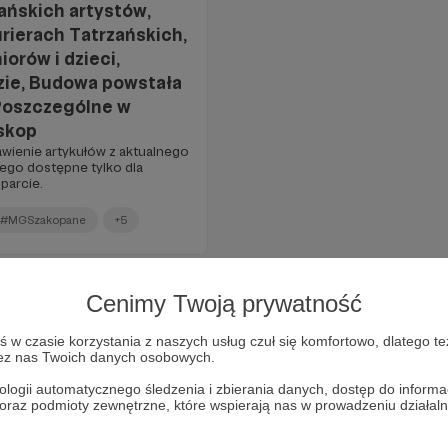
iańskich artystów,
rierach Tatrzańskich,
orów i dzieci,
zie, Budowa powstała
 Poszczególne w
oskop
wienie artykułów z aktualnego
ego dostępne tylko dla
parcie.
#MGSzakopane
+5
Cenimy Twoją prywatność
w czasie korzystania z naszych usług czuł się komfortowo, dlatego te
zez nas Twoich danych osobowych.
ologii automatycznego śledzenia i zbierania danych, dostęp do inform
 oraz podmioty zewnętrzne, które wspierają nas w prowadzeniu dział