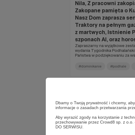
Nila, Z pracowni zakop
Zakopane pamięta o Ku
Nasz Dom zaprasza seni
Traktory na pełnym ga
z martwych, Istnienie
szponach AI, oraz hor
Zapraszamy na wyjątkowe zesta
wydania Tygodnika Podhalański
Państwa w podziękowaniu za ws
#dominikanie
#podhale
Dbamy o Twoją prywatność i chcemy, abyś 
informacje o zasadach przetwarzania pr
Aby wyrazić zgody na korzystanie z techn
przechowywanie przez Crowd8 sp. z o.o.
DO SERWISU.