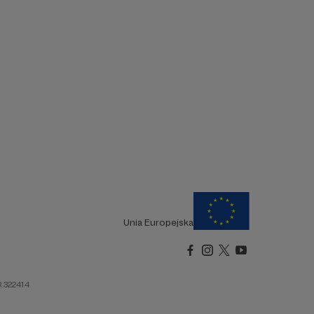
Unia Europejska
R.322414