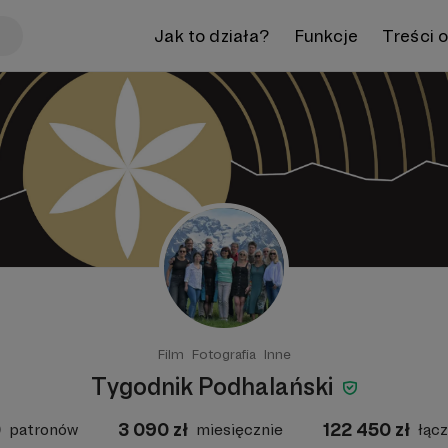
Jak to działa?
Funkcje
Treści 
Film
Fotografia
Inne
Tygodnik Podhalański
0
3 090
zł
122 450
zł
patronów
miesięcznie
łącz