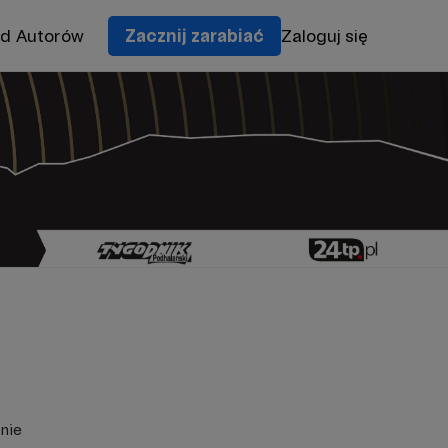
od Autorów
Zacznij zarabiać
Zaloguj się
nie