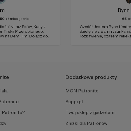
em
Rynn 
50
zł
miesięcznie
65
p
lości Naraz Psów, Kucy z
Cześć! Jestem Rynn i jestem
ar Treka Przerobionego,
dzielę się z wami rysunkam
 Dem_Fm. Dołącz do
rozbawienie, czasem refleksj
 komiksy i oglądać filmiki
tak mam!”. Od niedawna na
!
nite
Dodatkowe produkty
iała
MCN Patronite
Patronite
Suppi.pl
 Patronite?
Twój sklep z gadżetami
dzy
Zniżki dla Patronów