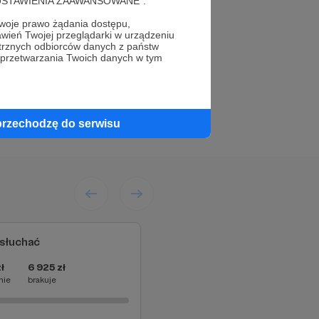
cję "USTAWIENIA ZAAWANSOWANE".
oje prawo żądania dostępu,
wień Twojej przeglądarki w urządzeniu
trznych odbiorców danych z państw
Słuchaj
 przetwarzania Twoich danych w tym
 Kultury Miejskiej w
 Wolności, Odnalezione
przechodzę do serwisu
iej i Muzeum Sopotu
mi i pisarzami, m.in.
ą Surmiak-Domańską,
bat podczas festiwali,
ych działań. Dzięki
słuchać
pisarzy i pisarki z
e nawzajem mamy czas,
ł
6 925 zł
nie
brakuje
ymczasemdagny.pl/