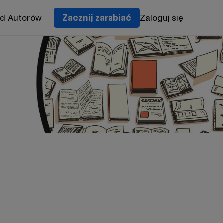
od Autorów
Zacznij zarabiać
Zaloguj się