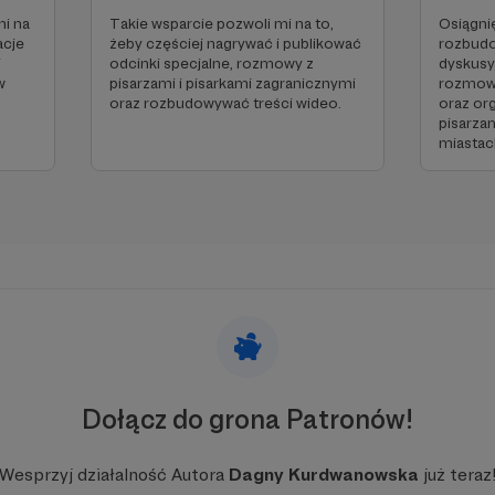
mi na
Takie wsparcie pozwoli mi na to,
Osiągni
acje
żeby częściej nagrywać i publikować
rozbudo
j
odcinki specjalne, rozmowy z
dyskusy
w
pisarzami i pisarkami zagranicznymi
rozmowy
oraz rozbudowywać treści wideo.
oraz or
pisarza
miastac
cu powinna być zewnętrzna treść
czyć treść musisz zmienić ustawienia
polityki prywatności
Dołącz do grona Patronów!
Wesprzyj działalność Autora
Dagny Kurdwanowska
już teraz