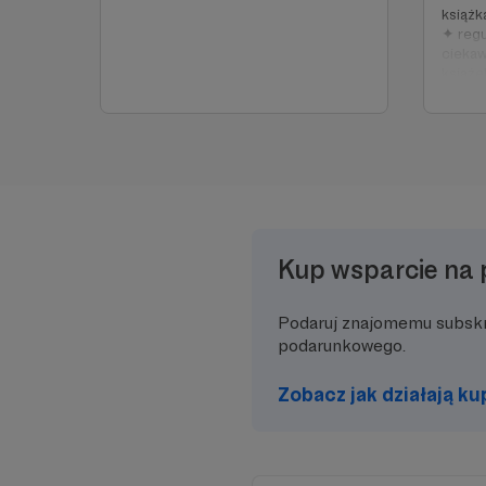
książk
✦ regu
ciekaw
książe
rekom
Kup wsparcie na 
Podaruj znajomemu subsk
podarunkowego.
Zobacz jak działają k