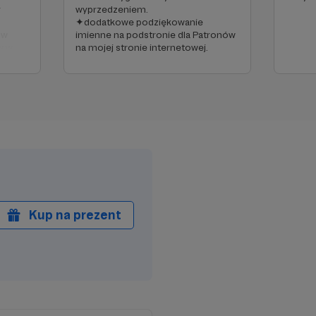
y
wyprzedzeniem.
✦dodatkowe podziękowanie
 w
imienne na podstronie dla Patronów
w w
na mojej stronie internetowej.
acje
nych z
wiadać
Kup na prezent