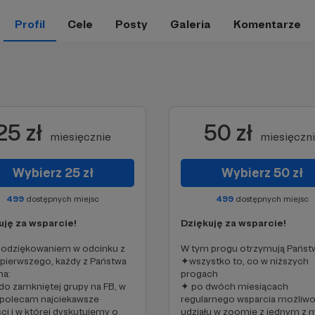
Profil
Cele
Posty
Galeria
Komentarze
25 zł
50 zł
miesięcznie
miesięczn
Wybierz 25 zł
Wybierz 50 zł
499
dostępnych miejsc
499
dostępnych miejsc
uję za wsparcie!
Dziękuję za wsparcie!
podziękowaniem w odcinku z
W tym progu otrzymują Państ
pierwszego, każdy z Państwa
✦wszystko to, co w niższych
ma:
progach
 do zamkniętej grupy na FB, w
✦ po dwóch miesiącach
 polecam najciekawsze
regularnego wsparcia możliw
i i w której dyskutujemy o
udziału w zoomie z jednym z 