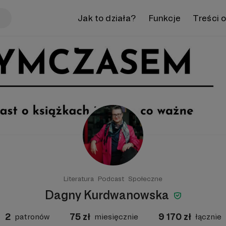
Jak to działa?
Funkcje
Treści 
Literatura
Podcast
Społeczne
Dagny Kurdwanowska
2
75
zł
9 170
zł
patronów
miesięcznie
łącznie