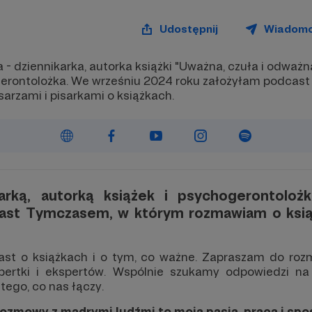
Udostępnij
Wiadom
 dziennikarka, autorka książki "Uważna, czuła i odważn
gerontolożka. We wrześniu 2024 roku założyłam podca
sarzami i pisarkami o książkach.
arką, autorką książek i psychogerontolo
ast Tymczasem, w którym rozmawiam o książ
t o książkach i o tym, co ważne. Zapraszam do rozmow
pertki i ekspertów. Wspólnie szukamy odpowiedzi na 
 tego, co nas łączy.
i rozmowy z mądrymi ludźmi to moja pasja, praca i sp