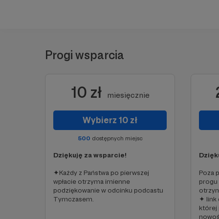
Progi wsparcia
10 zł
miesięcznie
Wybierz 10 zł
500
dostępnych miejsc
Dziękuję za wsparcie!
Dzięk
✦Każdy z Państwa po pierwszej
Poza 
wpłacie otrzyma imienne
progu 
podziękowanie w odcinku podcastu
otrzy
Tymczasem.
✦ link
której
nowośc