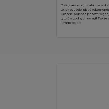
Osiągnięcie tego celu pozwoli 
to, by częściej pisać rekomend
książek i polecać jeszcze więce
tytułów godnych uwagi! Także 
formie wideo.
W tym miejs
Aby zoba