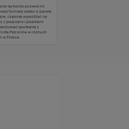
ęcie tej kwoty pozwoli mi
wać formaty wideo o panele
jne, częściej wyjeżdżać na
 z pisarzami i pisarkami
ganizować spotkania z
mi dla Patronów w różnych
h w Polsce.
!