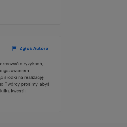
Zgłoś Autora
formować o ryzykach,
aangażowaniem
 środki na realizację
go Twórcy prosimy, abyś
ła i odważna. Jak
kilka kwestii.
owinnyście lub musicie
e jesteście, jesteście
 przyjrzenia się sobie
drówki ku temu, co nas