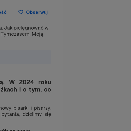
ość
Obserwuj
a. Jak pielęgnować w
st Tymczasem. Moją
żką. W 2024 roku
kach i o tym, co
y pisarki i pisarzy,
pytania, dzielimy się
osób na życie.