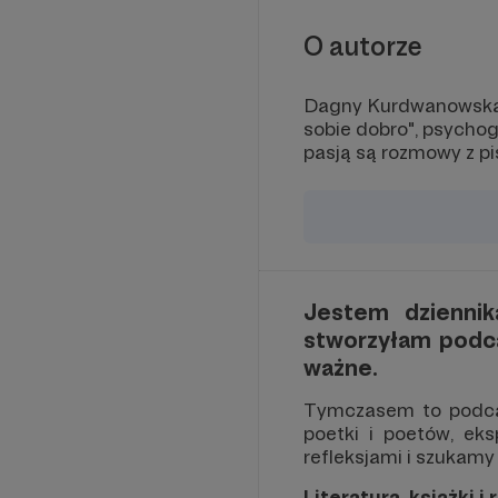
O autorze
Dagny Kurdwanowska -
sobie dobro", psycho
pasją są rozmowy z pi
Jestem dziennik
stworzyłam podc
ważne.
Tymczasem to podcas
poetki i poetów, eks
refleksjami i szukamy
Literatura, książki 