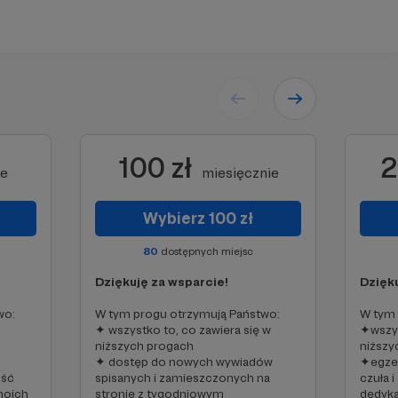
100 zł
2
ie
miesięcznie
Wybierz 100 zł
80
dostępnych miejsc
Dziękuję za wsparcie!
Dzięku
wo:
W tym progu otrzymują Państwo:
W tym 
✦ wszystko to, co zawiera się w
✦wszys
niższych progach
niższy
✦ dostęp do nowych wywiadów
✦egzem
ość
spisanych i zamieszczonych na
czuła 
moich
stronie z tygodniowym
dedyka