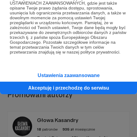
USTAWIENIACH ZAAWANSOWANYCH, gdzie jest także
opisane Twoje prawo żądania dostępu, sprostowania,
usunięcia lub ograniczenia przetwarzania danych, a także w
dowolnym momencie za pomocą ustawień Twojej
przeglądarki w urządzeniu końcowym. Pamiętaj, że w
Dołącz do grona Patronów!
zależności od Twoich ustawień, Twoje dane będą mogły być
przekazywane do zewnętrznych odbiorców danych z państw
trzecich tj. z państw spoza Europejskiego Obszaru
Wesprzyj działalność Autora
Damian Drazek
już teraz!
Gospodarczego. Pozostałe szczegółowe informacje na
temat przetwarzania Twoich danych w tym celów
przetwarzania znajdują się w naszej polityce prywatności.
Zostań Patronem
Ustawienia zaawansowane
Akceptuję i przechodzę do serwisu
Promowani autorzy
Głowa Kasandry
18
patronów
935
zł
miesięcznie