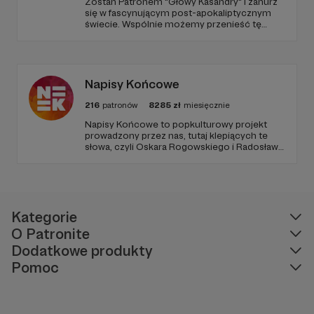
​Zostań Patronem "Głowy Kasandry" i zanurz
się w fascynującym post-apokaliptycznym
świecie. Wspólnie możemy przenieść tę
niezwykłą historię na duży ekran. Dołącz do
nas już teraz i weź udział w tworzeniu czegoś
wyjątkowego!
Napisy Końcowe
216
patronów
8285
zł
miesięcznie
Napisy Końcowe to popkulturowy projekt
prowadzony przez nas, tutaj klepiących te
słowa, czyli Oskara Rogowskiego i Radosława
Pisulę, na który składają się kanał Youtube
oraz podcastowe wersje materiałów na
rożnych platformach.
Kategorie
O Patronite
Dodatkowe produkty
Pomoc