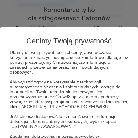
Komentarz użytkownika
Komentarze tylko
Odpowiedz
dla zalogowanych Patronów
Użytkownik
Prowadź ciekawe rozmowy z innymi Patronami i
3 dni temu
Autorem.
Dołącz do Patronów już teraz i odblokuj
Cenimy Twoją prywatność
dostęp!
Komentarz użytkownika
Dbamy o Twoją prywatność i chcemy, abyś w czasie
Zostań Patronem
korzystania z naszych usług czuł się komfortowo, dlatego też
Odpowiedz
poniżej prezentujemy Ci najważniejsze informacje o
zasadach przetwarzania przez nas Twoich danych
Użytkownik
osobowych.
3 dni temu
Aby wyrazić zgody na korzystanie z technologii
automatycznego śledzenia i zbierania danych, dostęp do
Komentarz użytkownika
informacji na Twoim urządzeniu końcowym i ich
przechowywanie przez Crowd8 sp. z o.o. oraz podmioty
Odpowiedz
zewnętrzne, które wspierają nas w prowadzeniu działalności,
kliknij AKCEPTUJĘ I PRZECHODZĘ DO SERWISU.
Jeśli chcesz dostosować lub zmienić swoje preferencje
dotyczące zbierania danych osobowych, wybierz opcję
"USTAWIENIA ZAAWANSOWANE".
Zgoda jest dobrowolna i możesz ją wycofać w