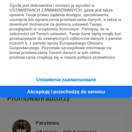
Zgoda jest dobrowolna i możesz ją wycofać w
USTAWIENIACH ZAAWANSOWANYCH, gdzie jest także
opisane Twoje prawo żądania dostępu, sprostowania,
usunięcia lub ograniczenia przetwarzania danych, a także w
Dołącz do grona Patronów!
dowolnym momencie za pomocą ustawień Twojej
przeglądarki w urządzeniu końcowym. Pamiętaj, że w
zależności od Twoich ustawień, Twoje dane będą mogły być
przekazywane do zewnętrznych odbiorców danych z państw
Wesprzyj działalność Autora
Viacheslav Zarutskii
już
trzecich tj. z państw spoza Europejskiego Obszaru
teraz!
Gospodarczego. Pozostałe szczegółowe informacje na
temat przetwarzania Twoich danych w tym celów
przetwarzania znajdują się w naszej polityce prywatności.
Zostań Patronem
Ustawienia zaawansowane
Akceptuję i przechodzę do serwisu
Promowani autorzy
Paryżewo
128
patronów
4120
zł
miesięcznie