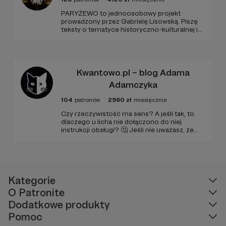
PARYŻEWO to jednoosobowy projekt
prowadzony przez Gabrielę Lisowską. Piszę
teksty o tematyce historyczno-kulturalnej i
społecznej, tworzę dwa podcasty –
PARYŻEWO i TW: LISOWSKA oraz regularnie
publikuję treści na Instagramie.
Kwantowo.pl – blog Adama
Adamczyka
104
patronów
2960
zł
miesięcznie
Czy rzeczywistość ma sens? A jeśli tak, to
dlaczego u licha nie dołączono do niej
instrukcji obsługi? 🤔 Jeśli nie uważasz, że
ciekawość to pierwszy stopień do piekła (albo
masz to gdzieś), istnieje szansa, że się
polubimy. 🚀
Kategorie
O Patronite
Dodatkowe produkty
Pomoc