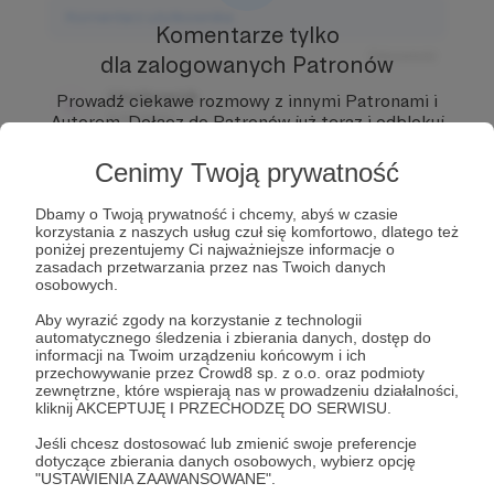
Komentarz użytkownika
Komentarze tylko
Odpowiedz
dla zalogowanych Patronów
Użytkownik
Prowadź ciekawe rozmowy z innymi Patronami i
3 dni temu
Autorem.
Dołącz do Patronów już teraz i odblokuj
dostęp!
Cenimy Twoją prywatność
Komentarz użytkownika
Zostań Patronem
Odpowiedz
Dbamy o Twoją prywatność i chcemy, abyś w czasie
korzystania z naszych usług czuł się komfortowo, dlatego też
Użytkownik
poniżej prezentujemy Ci najważniejsze informacje o
zasadach przetwarzania przez nas Twoich danych
3 dni temu
osobowych.
Komentarz użytkownika
Aby wyrazić zgody na korzystanie z technologii
automatycznego śledzenia i zbierania danych, dostęp do
informacji na Twoim urządzeniu końcowym i ich
Odpowiedz
przechowywanie przez Crowd8 sp. z o.o. oraz podmioty
zewnętrzne, które wspierają nas w prowadzeniu działalności,
kliknij AKCEPTUJĘ I PRZECHODZĘ DO SERWISU.
Jeśli chcesz dostosować lub zmienić swoje preferencje
dotyczące zbierania danych osobowych, wybierz opcję
"USTAWIENIA ZAAWANSOWANE".