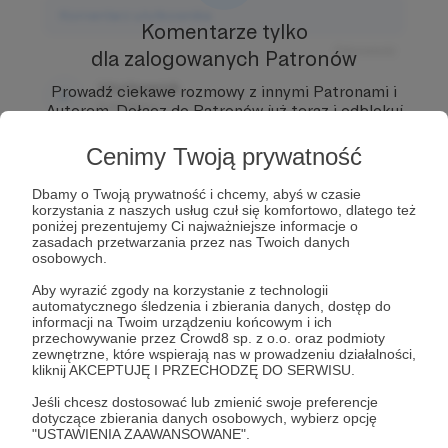
Komentarz użytkownika
Komentarze tylko
Odpowiedz
dla zalogowanych Patronów
Użytkownik
Prowadź ciekawe rozmowy z innymi Patronami i
3 dni temu
Autorem.
Dołącz do Patronów już teraz i odblokuj
dostęp!
Cenimy Twoją prywatność
Komentarz użytkownika
Zostań Patronem
Odpowiedz
Dbamy o Twoją prywatność i chcemy, abyś w czasie
korzystania z naszych usług czuł się komfortowo, dlatego też
Użytkownik
poniżej prezentujemy Ci najważniejsze informacje o
zasadach przetwarzania przez nas Twoich danych
3 dni temu
osobowych.
Komentarz użytkownika
Aby wyrazić zgody na korzystanie z technologii
automatycznego śledzenia i zbierania danych, dostęp do
informacji na Twoim urządzeniu końcowym i ich
Odpowiedz
przechowywanie przez Crowd8 sp. z o.o. oraz podmioty
zewnętrzne, które wspierają nas w prowadzeniu działalności,
kliknij AKCEPTUJĘ I PRZECHODZĘ DO SERWISU.
Jeśli chcesz dostosować lub zmienić swoje preferencje
dotyczące zbierania danych osobowych, wybierz opcję
"USTAWIENIA ZAAWANSOWANE".