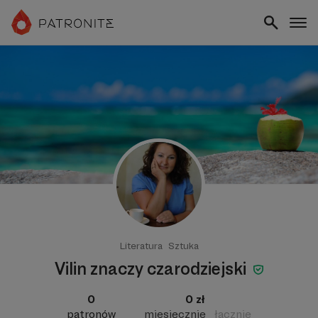
Literatura
Sztuka
Vilin znaczy czarodziejski
0
0 zł
patronów
miesięcznie
łącznie