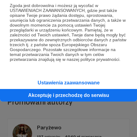
Zgoda jest dobrowolna i możesz ją wycofać w
USTAWIENIACH ZAAWANSOWANYCH, gdzie jest także
opisane Twoje prawo żądania dostępu, sprostowania,
usunięcia lub ograniczenia przetwarzania danych, a także w
Dołącz do grona Patronów!
dowolnym momencie za pomocą ustawień Twojej
przeglądarki w urządzeniu końcowym. Pamiętaj, że w
zależności od Twoich ustawień, Twoje dane będą mogły być
przekazywane do zewnętrznych odbiorców danych z państw
Wesprzyj działalność Autora
Vilin znaczy
trzecich tj. z państw spoza Europejskiego Obszaru
czarodziejski
już teraz!
Gospodarczego. Pozostałe szczegółowe informacje na
temat przetwarzania Twoich danych w tym celów
przetwarzania znajdują się w naszej polityce prywatności.
Zostań Patronem
Ustawienia zaawansowane
Akceptuję i przechodzę do serwisu
Promowani autorzy
Paryżewo
127
patronów
4040
zł
miesięcznie