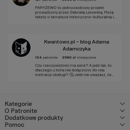
PARYŻEWO to jednoosobowy projekt
prowadzony przez Gabrielę Lisowską. Piszę
teksty o tematyce historyczno-kulturalnej i
społecznej, tworzę dwa podcasty –
PARYŻEWO i TW: LISOWSKA oraz regularnie
publikuję treści na Instagramie.
Kwantowo.pl – blog Adama
Adamczyka
104
patronów
2960
zł
miesięcznie
Czy rzeczywistość ma sens? A jeśli tak, to
dlaczego u licha nie dołączono do niej
instrukcji obsługi? 🤔 Jeśli nie uważasz, że
ciekawość to pierwszy stopień do piekła (albo
masz to gdzieś), istnieje szansa, że się
polubimy. 🚀
Kategorie
O Patronite
Dodatkowe produkty
Pomoc