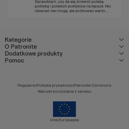
Sprawdzam, czy da się zmienić polską
politykę i polskich polityków na lepsze. Nic
obiecać nie mogę, ale próbować warto.
Wchodzisz w to?
Kategorie
O Patronite
Dodatkowe produkty
Pomoc
Regulamin
Polityka prywatności
Patronite Commons
Warunki korzystania z serwisu
Natalia Skoczylas
- przede wszystkim
działaczka feministyczna i edukatorka
antyprzemocowa, zawodowo związana z III
sektorem. Współorganizowałam demonstracje,
Unia Europejska
występowałam w teatrze, a teraz koordynuję
projekty aktywizujące społecznie młodzież i