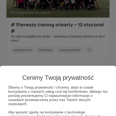
15.01.2025
Brak komentarzy
●
🏈 Pierwszy trening otwarty – 12 stycznia!
🏈
Za nami wyjątkowy dzień – pierwszy trening otwarty w tym
roku!
warsawsirens
Warszawa
treningotwarty
+1
Cenimy Twoją prywatność
Dbamy o Twoją prywatność i chcemy, abyś w czasie
korzystania z naszych usług czuł się komfortowo, dlatego też
poniżej prezentujemy Ci najważniejsze informacje o
zasadach przetwarzania przez nas Twoich danych
osobowych.
Aby wyrazić zgody na korzystanie z technologii