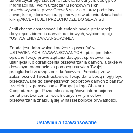
automatycznego śledzenia i zbierania danych, dostęp do
informacji na Twoim urządzeniu końcowym i ich
05.06.2024
Brak komentarzy
przechowywanie przez Crowd8 sp. z o.o. oraz podmioty
●
zewnętrzne, które wspierają nas w prowadzeniu działalności,
kliknij AKCEPTUJĘ I PRZECHODZĘ DO SERWISU.
Syreny na pikniku na warszawskim
Jeśli chcesz dostosować lub zmienić swoje preferencje
Bemowie
dotyczące zbierania danych osobowych, wybierz opcję
Syreny na pikniku na warszawskim Bemowie
"USTAWIENIA ZAAWANSOWANE".
futbolamerykanski
warsawsirens
Bemowo
+2
Zgoda jest dobrowolna i możesz ją wycofać w
USTAWIENIACH ZAAWANSOWANYCH, gdzie jest także
opisane Twoje prawo żądania dostępu, sprostowania,
usunięcia lub ograniczenia przetwarzania danych, a także w
dowolnym momencie za pomocą ustawień Twojej
przeglądarki w urządzeniu końcowym. Pamiętaj, że w
zależności od Twoich ustawień, Twoje dane będą mogły być
przekazywane do zewnętrznych odbiorców danych z państw
trzecich tj. z państw spoza Europejskiego Obszaru
Gospodarczego. Pozostałe szczegółowe informacje na
temat przetwarzania Twoich danych w tym celów
przetwarzania znajdują się w naszej polityce prywatności.
Ustawienia zaawansowane
Dołącz do grona Patronów!