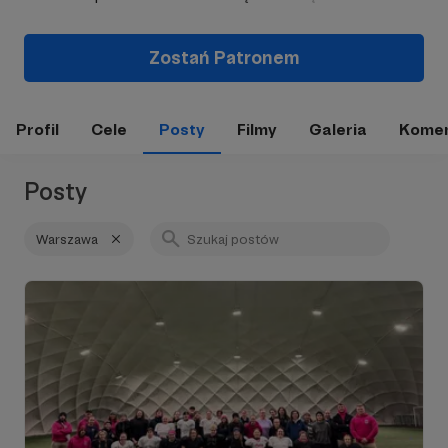
Zostań Patronem
Profil
Cele
Posty
Filmy
Galeria
Komen
Posty
Warszawa