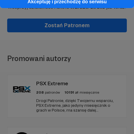
Akceptuję i przechodzę do serwisu
Wesprzyj działalność Autora
Warsaw Sirens
już teraz!
Zostań Patronem
Promowani autorzy
PSX Extreme
208
patronów
10191
zł
miesięcznie
Drogi Patronie, dzięki Twojemu wsparciu,
PSX Extreme, jako jedyny miesięcznik o
grach w Polsce, ma szansę dalej
funkcjonować i dostarczać niezmiennie
rzetelnych i wartościowych treści. I tak już od
1997 roku! Dziękujemy!