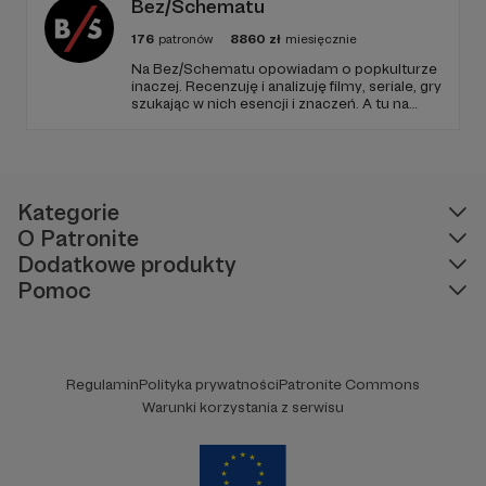
Bez/Schematu
176
patronów
8860
zł
miesięcznie
Na Bez/Schematu opowiadam o popkulturze
inaczej. Recenzuję i analizuję filmy, seriale, gry
szukając w nich esencji i znaczeń. A tu na
Patronite Twoje wsparcie finansuje naszą
działalność (montaż, okładki, research) oraz
pracę utalentowanych artystów.
Kategorie
O Patronite
Dodatkowe produkty
Pomoc
Regulamin
Polityka prywatności
Patronite Commons
Warunki korzystania z serwisu