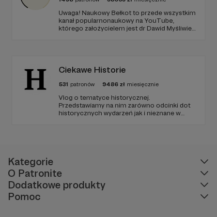
Uwaga! Naukowy Bełkot to przede wszystkim
kanał popularnonaukowy na YouTube,
którego założycielem jest dr Dawid Myśliwiec.
Od przeszło 10 lat zajmujemy się
popularyzacją wiedzy i walką z naukowymi
fake newsami.
Ciekawe Historie
531
patronów
9486
zł
miesięcznie
Vlog o tematyce historycznej.
Przedstawiamy na nim zarówno odcinki dot
historycznych wydarzeń jak i nieznane w
polskim YouTube tłumaczenia materiałów
źródłowych .
Kategorie
O Patronite
Dodatkowe produkty
Pomoc