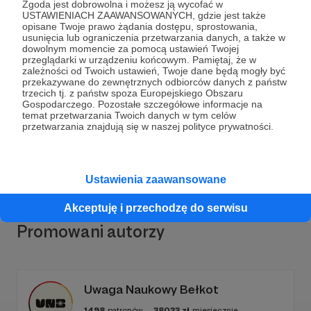
Zgoda jest dobrowolna i możesz ją wycofać w
USTAWIENIACH ZAAWANSOWANYCH, gdzie jest także
opisane Twoje prawo żądania dostępu, sprostowania,
usunięcia lub ograniczenia przetwarzania danych, a także w
dowolnym momencie za pomocą ustawień Twojej
Dołącz do grona Patronów!
przeglądarki w urządzeniu końcowym. Pamiętaj, że w
zależności od Twoich ustawień, Twoje dane będą mogły być
przekazywane do zewnętrznych odbiorców danych z państw
trzecich tj. z państw spoza Europejskiego Obszaru
Wesprzyj działalność Autora
Wszechnica FWW
już
Gospodarczego. Pozostałe szczegółowe informacje na
teraz!
temat przetwarzania Twoich danych w tym celów
przetwarzania znajdują się w naszej polityce prywatności.
Zostań Patronem
Ustawienia zaawansowane
Akceptuję i przechodzę do serwisu
Promowani autorzy
Uwaga Naukowy Bełkot
1498
patronów
38033
zł
miesięcznie