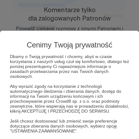
Komentarz użytkownika
Komentarze tylko
Odpowiedz
dla zalogowanych Patronów
Użytkownik
Prowadź ciekawe rozmowy z innymi Patronami i
3 dni temu
Autorem.
Dołącz do Patronów już teraz i odblokuj
dostęp!
Cenimy Twoją prywatność
Komentarz użytkownika
Zostań Patronem
Dbamy o Twoją prywatność i chcemy, abyś w czasie
Odpowiedz
korzystania z naszych usług czuł się komfortowo, dlatego też
poniżej prezentujemy Ci najważniejsze informacje o
Użytkownik
zasadach przetwarzania przez nas Twoich danych
3 dni temu
osobowych.
Aby wyrazić zgody na korzystanie z technologii
Komentarz użytkownika
automatycznego śledzenia i zbierania danych, dostęp do
informacji na Twoim urządzeniu końcowym i ich
przechowywanie przez Crowd8 sp. z o.o. oraz podmioty
Odpowiedz
zewnętrzne, które wspierają nas w prowadzeniu działalności,
kliknij AKCEPTUJĘ I PRZECHODZĘ DO SERWISU.
Jeśli chcesz dostosować lub zmienić swoje preferencje
dotyczące zbierania danych osobowych, wybierz opcję
"USTAWIENIA ZAAWANSOWANE".