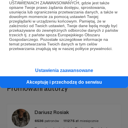
USTAWIENIACH ZAAWANSOWANYCH, gdzie jest także
opisane Twoje prawo żądania dostępu, sprostowania,
usunięcia lub ograniczenia przetwarzania danych, a także w
dowolnym momencie za pomocą ustawień Twojej
przeglądarki w urządzeniu końcowym. Pamiętaj, że w
Dołącz do grona Patronów!
zależności od Twoich ustawień, Twoje dane będą mogły być
przekazywane do zewnętrznych odbiorców danych z państw
trzecich tj. z państw spoza Europejskiego Obszaru
Wesprzyj działalność Autora
zaNim fundacja
już teraz!
Gospodarczego. Pozostałe szczegółowe informacje na
temat przetwarzania Twoich danych w tym celów
przetwarzania znajdują się w naszej polityce prywatności.
Zostań Patronem
Ustawienia zaawansowane
Akceptuję i przechodzę do serwisu
Promowani autorzy
Dariusz Rosiak
6536
patronów
111275
zł
miesięcznie