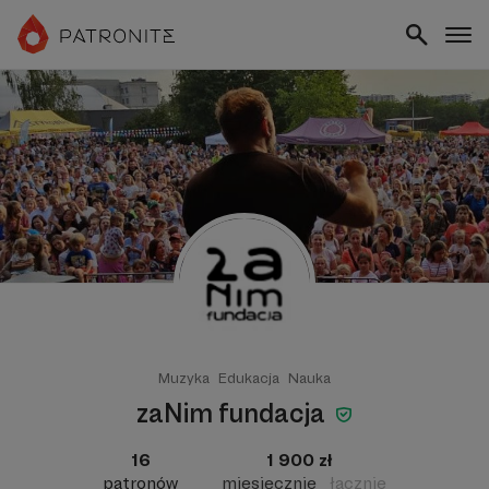
Muzyka
Edukacja
Nauka
zaNim fundacja
16
1 900 zł
patronów
miesięcznie
łącznie