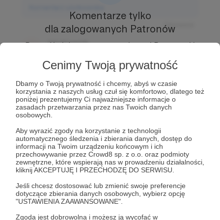
Komentarz użytkownika
Komentarze tylko
Odpowiedz
dla zalogowanych Patronów
Użytkownik
Prowadź ciekawe rozmowy z innymi Patronami i
3 dni temu
Autorem.
Dołącz do Patronów już teraz i odblokuj
Cenimy Twoją prywatność
dostęp!
Komentarz użytkownika
Dbamy o Twoją prywatność i chcemy, abyś w czasie
Zostań Patronem
korzystania z naszych usług czuł się komfortowo, dlatego też
Odpowiedz
poniżej prezentujemy Ci najważniejsze informacje o
zasadach przetwarzania przez nas Twoich danych
Użytkownik
osobowych.
3 dni temu
Aby wyrazić zgody na korzystanie z technologii
automatycznego śledzenia i zbierania danych, dostęp do
Komentarz użytkownika
informacji na Twoim urządzeniu końcowym i ich
przechowywanie przez Crowd8 sp. z o.o. oraz podmioty
Odpowiedz
zewnętrzne, które wspierają nas w prowadzeniu działalności,
kliknij AKCEPTUJĘ I PRZECHODZĘ DO SERWISU.
Jeśli chcesz dostosować lub zmienić swoje preferencje
dotyczące zbierania danych osobowych, wybierz opcję
"USTAWIENIA ZAAWANSOWANE".
Zgoda jest dobrowolna i możesz ją wycofać w