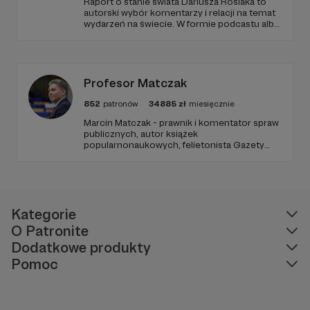
Raport o stanie świata Dariusza Rosiaka to
autorski wybór komentarzy i relacji na temat
wydarzeń na świecie. W formie podcastu albo
programów na żywo z różnych miejsc na
ziemi.
Profesor Matczak
852
patronów
34885
zł
miesięcznie
Marcin Matczak - prawnik i komentator spraw
publicznych, autor książek
popularnonaukowych, felietonista Gazety
Wyborczej, autor podkastów i filmów
edukacyjnych. Mówi jasno o prawie, filozofii i
języku. Promuje umiarkowanie w życiu
publicznym, walczy z plemiennością i
bańkami informacyjnymi.
Kategorie
O Patronite
Dodatkowe produkty
Pomoc