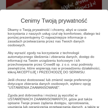
04.11.2025
Brak komentarzy
●
Cenimy Twoją prywatność
Wpłać drobniaczka na ślepaczka!
"Ja Pacze Sercem" Fundacja Pomocy Kotom
Dbamy o Twoją prywatność i chcemy, abyś w czasie
Niewidomym powstała po to, by wydobywać koty
korzystania z naszych usług czuł się komfortowo, dlatego też
niewidzące i niedowidzące z ciemności, bólu oraz
poniżej prezentujemy Ci najważniejsze informacje o
beznadziei, bezdomności i tworzyć dla nich świat pełen
zasadach przetwarzania przez nas Twoich danych
kolorów miłości, czułości i bezpieczeństwa. Opiekujemy
#koty
fundacja
ślepaczki
+4
osobowych.
się, leczymy i znajdujemy dla nich nowe domy i
odpowiedzialnych opiekunów.
Aby wyrazić zgody na korzystanie z technologii
automatycznego śledzenia i zbierania danych, dostęp do
informacji na Twoim urządzeniu końcowym i ich
przechowywanie przez Crowd8 sp. z o.o. oraz podmioty
zewnętrzne, które wspierają nas w prowadzeniu działalności,
kliknij AKCEPTUJĘ I PRZECHODZĘ DO SERWISU.
Jeśli chcesz dostosować lub zmienić swoje preferencje
dotyczące zbierania danych osobowych, wybierz opcję
"USTAWIENIA ZAAWANSOWANE".
Zgoda jest dobrowolna i możesz ją wycofać w
USTAWIENIACH ZAAWANSOWANYCH, gdzie jest także
opisane Twoje prawo żądania dostępu, sprostowania,
usunięcia lub ograniczenia przetwarzania danych, a także w