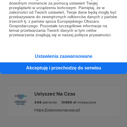
Dołącz do grona Patronów!
dowolnym momencie za pomocą ustawień Twojej
przeglądarki w urządzeniu końcowym. Pamiętaj, że w
zależności od Twoich ustawień, Twoje dane będą mogły być
Wesprzyj działalność Autora
Ja Pacze Sercem
już
przekazywane do zewnętrznych odbiorców danych z państw
teraz!
trzecich tj. z państw spoza Europejskiego Obszaru
Gospodarczego. Pozostałe szczegółowe informacje na
temat przetwarzania Twoich danych w tym celów
przetwarzania znajdują się w naszej polityce prywatności.
Zostań Patronem
Ustawienia zaawansowane
Akceptuję i przechodzę do serwisu
Promowani autorzy
Usłyszeć Na Czas
248
patronów
10950
zł
miesięcznie
https://uslyszecnaczas.pl/