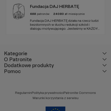
Fundacja DAJ HERBATĘ
688
patronów
24080
zł
miesięcznie
Fundacja DAJ HERBATĘ działa na rzecz ludzi
bezdomnych w duchu redukcji szkód i
dialogu motywującego. Jesteśmy w KAŻDY
poniedziałek od 19:00 na Dworcu Centralnym
(parking od E. Plater/róg z Jerozolimskimi ).
Kategorie
O Patronite
Dodatkowe produkty
Pomoc
Regulamin
Polityka prywatności
Patronite Commons
Warunki korzystania z serwisu