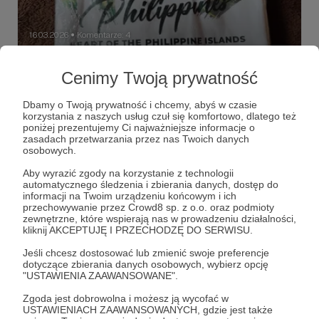
16.03.2026
Komentarze: 4
●
Live dla Patronów i losowanie koszulki-
Cenimy Twoją prywatność
pamiątki z Filipin
Zapraszam na grupę FB, chętnie zamienię słowo ;)
Dbamy o Twoją prywatność i chcemy, abyś w czasie
korzystania z naszych usług czuł się komfortowo, dlatego też
filipiny
koszulka
live
poniżej prezentujemy Ci najważniejsze informacje o
zasadach przetwarzania przez nas Twoich danych
osobowych.
Aby wyrazić zgody na korzystanie z technologii
automatycznego śledzenia i zbierania danych, dostęp do
informacji na Twoim urządzeniu końcowym i ich
przechowywanie przez Crowd8 sp. z o.o. oraz podmioty
zewnętrzne, które wspierają nas w prowadzeniu działalności,
kliknij AKCEPTUJĘ I PRZECHODZĘ DO SERWISU.
Jeśli chcesz dostosować lub zmienić swoje preferencje
dotyczące zbierania danych osobowych, wybierz opcję
"USTAWIENIA ZAAWANSOWANE".
Zgoda jest dobrowolna i możesz ją wycofać w
USTAWIENIACH ZAAWANSOWANYCH, gdzie jest także
Dołącz do grona Patronów!