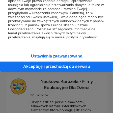
opisane Twoje prawo żądania dostępu, sprostowania,
usunięcia lub ograniczenia przetwarzania danych, a także w
dowolnym momencie za pomocą ustawień Twojej
Wesprzyj działalność Autora
Zaraz Tam Wjadę!
już
przeglądarki w urządzeniu końcowym. Pamiętaj, że w
teraz!
zależności od Twoich ustawień, Twoje dane będą mogły być
przekazywane do zewnętrznych odbiorców danych z państw
trzecich tj. z państw spoza Europejskiego Obszaru
Gospodarczego. Pozostałe szczegółowe informacje na
Zostań Patronem
temat przetwarzania Twoich danych w tym celów
przetwarzania znajdują się w naszej polityce prywatności.
Ustawienia zaawansowane
Promowani autorzy
Akceptuję i przechodzę do serwisu
Naukowa Karuzela - Filmy
Edukacyjne Dla Dzieci
30
patronów
Filmy dla dzieci pełne ciekawostek,
zabawnych historii i interaktywnych
elementów, które pomagają dzieciom