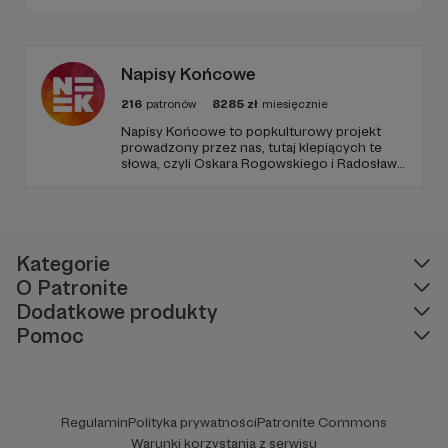
rozwijać ciekawość świata, umiejętności
logicznego myślenia oraz zdolności
rozwiązywania problemów. W każdym
odcinku stawiamy na wartościową edukację
podaną w przystępny i angażujący sposób.
Napisy Końcowe
216
patronów
8285
zł
miesięcznie
Napisy Końcowe to popkulturowy projekt
prowadzony przez nas, tutaj klepiących te
słowa, czyli Oskara Rogowskiego i Radosława
Pisulę, na który składają się kanał Youtube
oraz podcastowe wersje materiałów na
rożnych platformach.
Kategorie
O Patronite
Dodatkowe produkty
Pomoc
Regulamin
Polityka prywatności
Patronite Commons
Warunki korzystania z serwisu