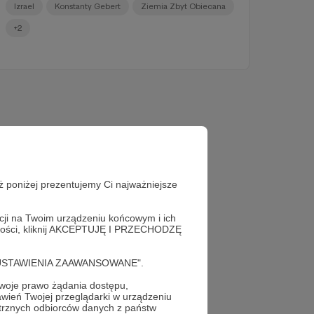
Izrael
Konstanty Gebert
Ziemia Zbyt Obiecana
+2
ż poniżej prezentujemy Ci najważniejsze
acji na Twoim urządzeniu końcowym i ich
alności, kliknij AKCEPTUJĘ I PRZECHODZĘ
cję "USTAWIENIA ZAAWANSOWANE".
oje prawo żądania dostępu,
teraz!
wień Twojej przeglądarki w urządzeniu
trznych odbiorców danych z państw