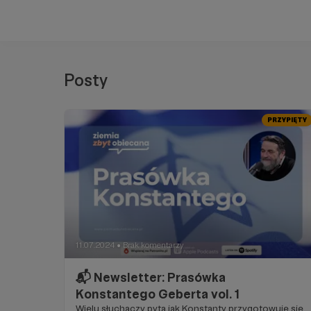
Posty
PRZYPIĘTY
11.07.2024
Brak komentarzy
●
📬 Newsletter: Prasówka
Konstantego Geberta vol. 1
Wielu słuchaczy pyta jak Konstanty przygotowuje się