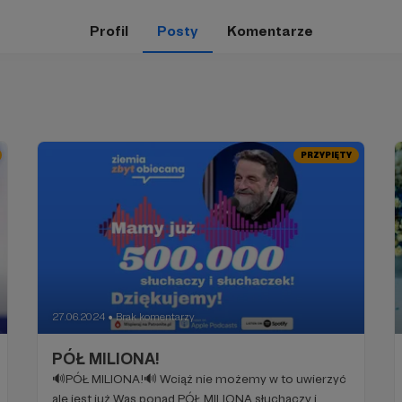
Profil
Posty
Komentarze
PRZYPIĘTY
27.06.2024
Brak komentarzy
●
PÓŁ MILIONA!
🔊PÓŁ MILIONA!🔊 Wciąż nie możemy w to uwierzyć
ale jest już Was ponad PÓŁ MILIONA słuchaczy i