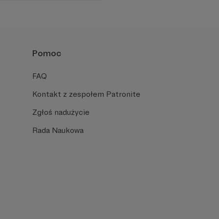
iu publicznym, walczy z
formacyjnymi.
Pomoc
FAQ
Kontakt z zespołem Patronite
Zgłoś nadużycie
Rada Naukowa