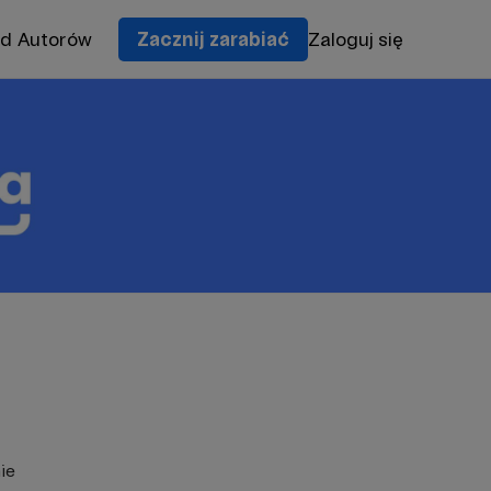
od Autorów
Zacznij zarabiać
Zaloguj się
ie