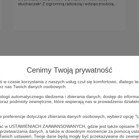
słuchaczek! Z ogromną radością i wdzięcznością
świętujemy osiągnięcie tego niesamowitego
kamienia milowego. 5️⃣0️⃣0️⃣.0️⃣0️⃣0️⃣ słuchaczy – to
WY, Wasze wsparcie, zaangażowanie i czas, jaki
poświęcacie Ziemi Zbyt Obiecanej.
Cenimy Twoją prywatność
w czasie korzystania z naszych usług czuł się komfortowo, dlatego te
zez nas Twoich danych osobowych.
ologii automatycznego śledzenia i zbierania danych, dostęp do inform
 oraz podmioty zewnętrzne, które wspierają nas w prowadzeniu dział
Dołącz do grona Patronów!
oje preferencje dotyczące zbierania danych osobowych, wybierz op
ofać w USTAWIENIACH ZAAWANSOWANYCH, gdzie jest także opisane Tw
rzyj działalność Autora
Podcast Ziemia Zbyt Obiecana
już 
a przetwarzania danych, a także w dowolnym momencie za pomocą usta
 Twoich ustawień, Twoje dane będą mogły być przekazywane do zewnę