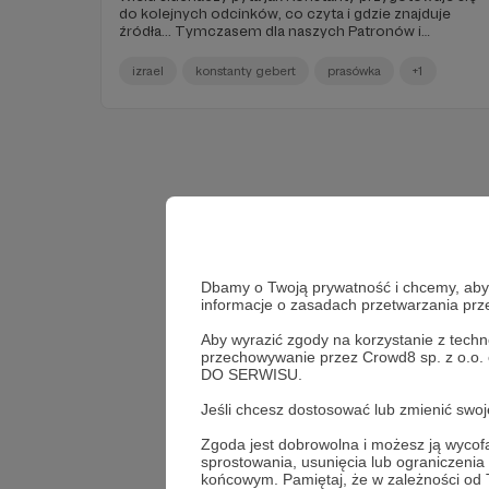
do kolejnych odcinków, co czyta i gdzie znajduje
źródła... Tymczasem dla naszych Patronów i
Patronek uchylamy rąbka tajemnicy i dzielimy się
autorskim wyborem najciekawszych artykułów nt.
izrael
konstanty gebert
prasówka
+1
Izraela i Bliskiego Wschodu, który specjalnie dla Was
co dwa tygodnie przygotowuje Konstanty Gebert!
Dbamy o Twoją prywatność i chcemy, abyś 
informacje o zasadach przetwarzania pr
Aby wyrazić zgody na korzystanie z techn
przechowywanie przez Crowd8 sp. z o.o.
DO SERWISU.
Jeśli chcesz dostosować lub zmienić sw
Zgoda jest dobrowolna i możesz ją wyc
Wesp
sprostowania, usunięcia lub ograniczeni
końcowym. Pamiętaj, że w zależności od