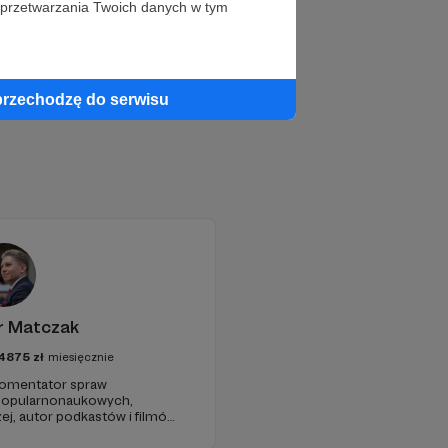
 przetwarzania Twoich danych w tym
przechodzę do serwisu
r Matczak
4875
zł
miesięcznie
 komentator spraw
 popularnonaukowych,
ej, autor podkastów i filmów
awie, filozofii i języku.