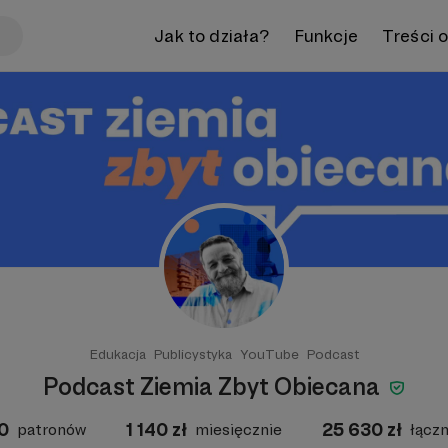
Jak to działa?
Funkcje
Treści 
Edukacja
Publicystyka
YouTube
Podcast
Podcast Ziemia Zbyt Obiecana
0
1 140
zł
25 630
zł
patronów
miesięcznie
łączn