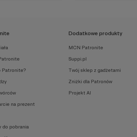
Promuje umiarkowanie w życ
plemiennością i bańkami in
nite
Dodatkowe produkty
iała
MCN Patronite
Patronite
Suppi.pl
 Patronite?
Twój sklep z gadżetami
dzy
Zniżki dla Patronów
Twórców
Projekt AI
rcie na prezent
y do pobrania