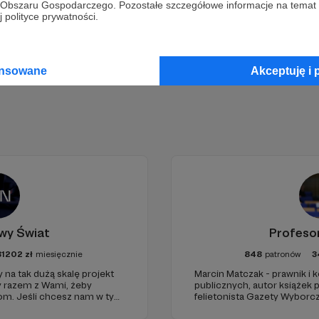
go Obszaru Gospodarczego. Pozostałe szczegółowe informacje na temat
Zostań Patronem
 polityce prywatności.
ansowane
Akceptuję i 
wy Świat
Profeso
81202
zł
miesięcznie
848
patronów
3
 na tak dużą skalę projekt
Marcin Matczak - prawnik i
y razem z Wami, żeby
publicznych, autor książek
iom. Jeśli chcesz nam w tym
felietonista Gazety Wyborcz
nie zabraknie. :)
edukacyjnych. Mówi jasno o pr