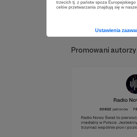
trzecich tj. z państw spoza Europejskie
celów przetwarzania znajdują się w naszej
Ustawienia zaaw
Promowani autorzy
Radio No
30632
patronów
7
Radio Nowy Świat to pierwszy
medialny w Polsce. Jesteśm
trzymać wspólnie pion i poz
pomóc - zapraszamy, miejsca 