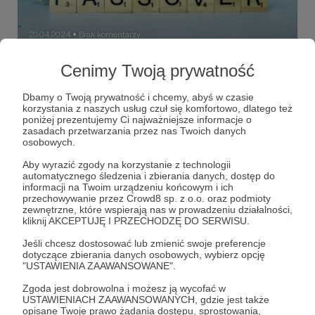
23.04.2024
Brak komentarzy
●
Toda raba!
Cenimy Twoją prywatność
Pesach 2024
Dbamy o Twoją prywatność i chcemy, abyś w czasie
Izrael
Konstanty Gebert
Ziemia Zbyt Obiecana
korzystania z naszych usług czuł się komfortowo, dlatego też
poniżej prezentujemy Ci najważniejsze informacje o
+2
zasadach przetwarzania przez nas Twoich danych
osobowych.
Aby wyrazić zgody na korzystanie z technologii
automatycznego śledzenia i zbierania danych, dostęp do
informacji na Twoim urządzeniu końcowym i ich
przechowywanie przez Crowd8 sp. z o.o. oraz podmioty
zewnętrzne, które wspierają nas w prowadzeniu działalności,
kliknij AKCEPTUJĘ I PRZECHODZĘ DO SERWISU.
Jeśli chcesz dostosować lub zmienić swoje preferencje
dotyczące zbierania danych osobowych, wybierz opcję
"USTAWIENIA ZAAWANSOWANE".
Zgoda jest dobrowolna i możesz ją wycofać w
USTAWIENIACH ZAAWANSOWANYCH, gdzie jest także
opisane Twoje prawo żądania dostępu, sprostowania,