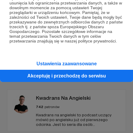
Dołącz do grona Patronów!
usunięcia lub ograniczenia przetwarzania danych, a także w
dowolnym momencie za pomocą ustawień Twojej
przeglądarki w urządzeniu końcowym. Pamiętaj, że w
Wesprzyj działalność Autora
Podcast Ziemia Zbyt
zależności od Twoich ustawień, Twoje dane będą mogły być
Obiecana
już teraz!
przekazywane do zewnętrznych odbiorców danych z państw
trzecich tj. z państw spoza Europejskiego Obszaru
Gospodarczego. Pozostałe szczegółowe informacje na
temat przetwarzania Twoich danych w tym celów
Zostań Patronem
przetwarzania znajdują się w naszej polityce prywatności.
Ustawienia zaawansowane
Promowani autorzy
Akceptuję i przechodzę do serwisu
Kwadrans Na Angielski
742
patronów
Kwadrans na angielski to podcast uczący
mówić po angielsku już od pierwszego
odcinka. Jest to seria dla osób
początkujących, którzy chcą przełamać