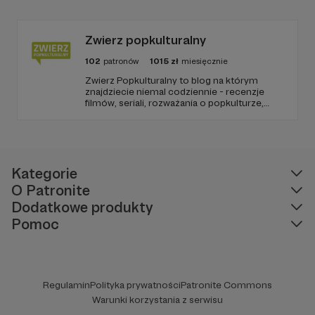
barierę przed mówieniem w języku obcym,
odświeżyć sobie angielski, albo... nauczyć się
go po raz pierwszy. Spodziewajcie się
nowego odcinka co czwartek.
Zwierz popkulturalny
102
patronów
1015
zł
miesięcznie
Zwierz Popkulturalny to blog na którym
znajdziecie niemal codziennie - recenzje
filmów, seriali, rozważania o popkulturze,
biografie aktorów i wiele innych kulturalnych
treści. Blog został założony w 2009 roku i od
tego czasu tworzę wokół niego społeczność
ludzi, którzy lubią kulturę.
Kategorie
O Patronite
Dodatkowe produkty
Pomoc
Regulamin
Polityka prywatności
Patronite Commons
Warunki korzystania z serwisu