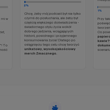
miesięcz
2%
1%
Chcę, żeby mój podcast był nie tylko
czymś do posłuchania, ale żeby był
 mi w
Przy ta
częścią większego doświadczenia -
poświęc
świadomego stylu życia wokół
tworzen
dobrego jedzenia, wciągających
zet,
Co powi
historii, powolnego i przyjemnego
papier
konsumowania życia! Dlatego po
kawie?
osiągnięciu tego celu chcę tworzyć
"! To
dokum
unikatowy, wysokojakościowy
lność
scenariu
merch Zmacznego.