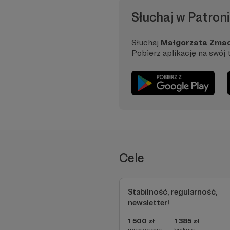
Od tamtego momentu 
Słuchaj w Patroni
Zawodowo zajmuje się
lata spędziłam rozwij
Słuchaj
Małgorzata Zma
Uniwersytetu SWPS.
Pobierz aplikację na swój 
Cele
Stabilność, regularność,
newsletter!
1 500 zł
1 385 zł