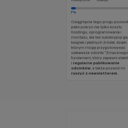
miesięcznie
brakuje
7%
Osiągnięcie tego progu pozwoli
pełni pokryć nie tylko koszty
hostingu, oprogramowania i
montażu, ale też subskrypcji ga
książek i płatnych źródeł, dzięki
którym mogę przygotowywać
ciekawsze odcinki "Zmacznego
fundament, który zapewni stabi
i
regularne publikowanie
odcinków
, a także pozwoli mi
ruszyć z newsletterem.