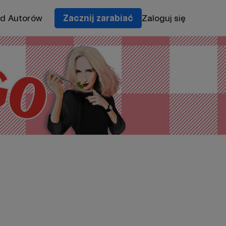
od Autorów
Zacznij zarabiać
Zaloguj się