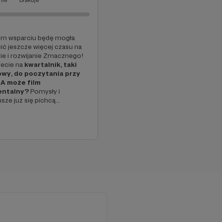
nie
brakuje
kim wsparciu będę mogła
ić jeszcze więcej czasu na
ie i rozwijanie Zmacznego!
ecie na
kwartalnik, taki
owy, do poczytania przy
 A może film
entalny?
Pomysły i
sze już się pichcą...