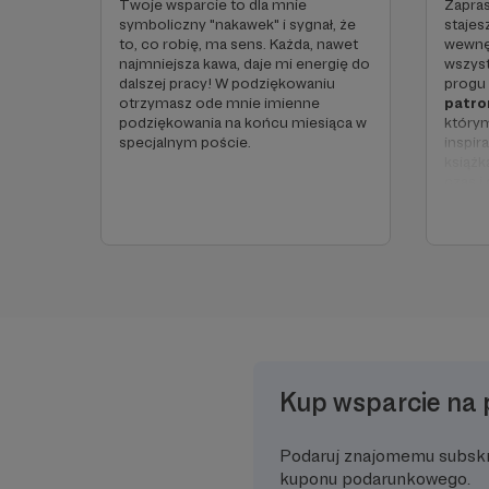
Twoje wsparcie to dla mnie
Zapra
symboliczny "nakawek" i sygnał, że
stajes
to, co robię, ma sens. Każda, nawet
wewnę
najmniejsza kawa, daje mi energię do
wszyst
dalszej pracy! W podziękowaniu
progu
otrzymasz ode mnie imienne
patro
podziękowania na końcu miesiąca w
którym
specjalnym poście.
inspir
książk
czas i
doświ
Korzyś
✨Imie
comie
✨
Eks
inspi
*newsl
po osi
Kup wsparcie na 
Podaruj znajomemu subsk
kuponu podarunkowego.