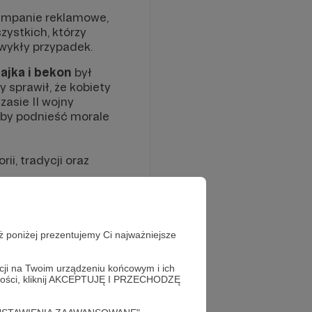
kampanie reklamowe,
ystkich, którzy
 zwykły przypadek.
ajka i bekon
był
 sprawił, że kobiety
asie II wojny
aby podnieść morale
ii, tradycji oraz
ż poniżej prezentujemy Ci najważniejsze
acji na Twoim urządzeniu końcowym i ich
alności, kliknij AKCEPTUJĘ I PRZECHODZĘ