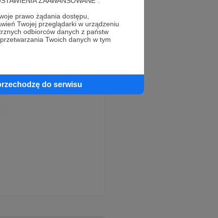
cję "USTAWIENIA ZAAWANSOWANE".
oje prawo żądania dostępu,
wień Twojej przeglądarki w urządzeniu
trznych odbiorców danych z państw
 przetwarzania Twoich danych w tym
przechodzę do serwisu
 swój pierwszy podcast
a w 2018r. otrzymałam
odcast -