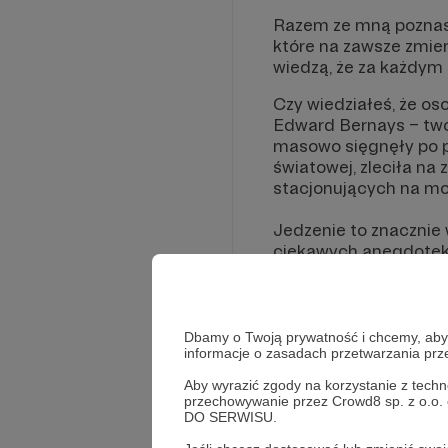
Razem ze mną poznasz
które na zawsze zmie
wiedzą, że za każdym s
Czy wiedziałeś, że os
Edward Bernays – twór
masowo sięgnęły po p
światowej, zleciła n
stacjonujących na mor
Jedzenie to znacznie w
ciekawych anegdotek
Dbamy o Twoją prywatność i chcemy, abyś 
informacje o zasadach przetwarzania pr
Aby wyrazić zgody na korzystanie z techn
przechowywanie przez Crowd8 sp. z o.o.
DO SERWISU.