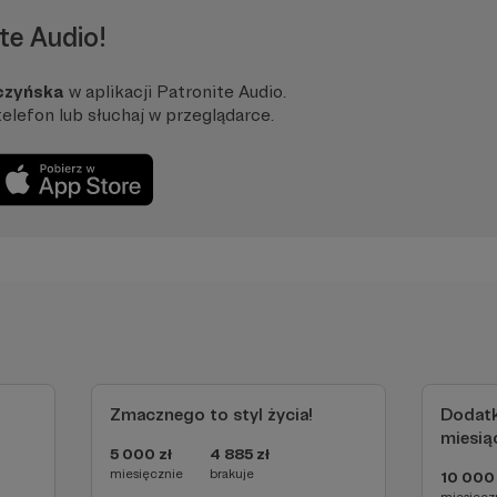
wyspecjalizowałam się w produkcji podcastów oraz fi
te Audio!
 produkują kreatywnego contentu dla osób prywatnych i 
ając kanały internetowe Radia ZET a swoją wiedzą dziel
czyńska
w aplikacji Patronite Audio.
telefon lub słuchaj w przeglądarce.
Zmacznego to styl życia!
Dodat
miesią
5 000 zł
4 885 zł
miesięcznie
brakuje
10 000 