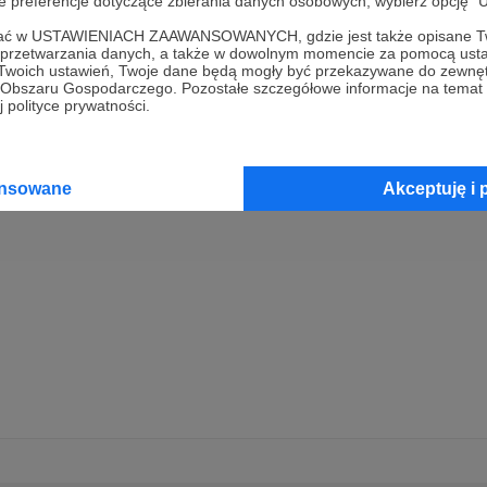
oje preferencje dotyczące zbierania danych osobowych, wybierz op
ofać w USTAWIENIACH ZAAWANSOWANYCH, gdzie jest także opisane Tw
iejscu powinna być zewnętrzna treść
a przetwarzania danych, a także w dowolnym momencie za pomocą usta
 Twoich ustawień, Twoje dane będą mogły być przekazywane do zewnę
 zobaczyć treść musisz zmienić ustawienia
go Obszaru Gospodarczego. Pozostałe szczegółowe informacje na temat
polityki prywatności
 polityce prywatności.
ansowane
Akceptuję i 
a
one z Polskiego Radia sprawiło, że w 2017r. założyłam
y znalazł się w rankingu Top 30 według Forbes Women 
odcastera Roku. W tym samym roku powstał mój drugi p
 miłości do jedzenia i ciekawych historii.