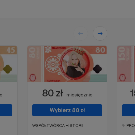
80 zł
1
ie
miesięcznie
Wybierz 80 zł
WSPÓŁTWÓRCA HISTORII
✨ PR