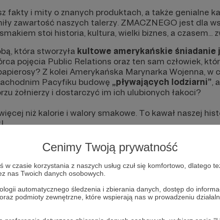
 fakty i mity o znanych produktach, a także genialne 
niły zawartość naszych talerzy. ZMACZNEGO jest dla wsz
makiem stoi historia, kultura, wielki biznes, a czasem...
obą, która stworzyła
kultowe amerykańskie śniadanie j
ca pojęcia Public Relations oraz ten sam człowiek, który
apierosy? Z kolei Amerykańska Marynarka Wojenna, w cz
a zachodnim Pacyfiku budowę
„pływających lodziarni”
, 
zu żołnierzy i dostarczyć im ich ulubionych łakoci?
ięcej niż kalorie i walory smakowe. To kawał naszej histor
!
Cenimy Twoją prywatność
w czasie korzystania z naszych usług czuł się komfortowo, dlatego te
zez nas Twoich danych osobowych.
ologii automatycznego śledzenia i zbierania danych, dostęp do inform
 oraz podmioty zewnętrzne, które wspierają nas w prowadzeniu dział