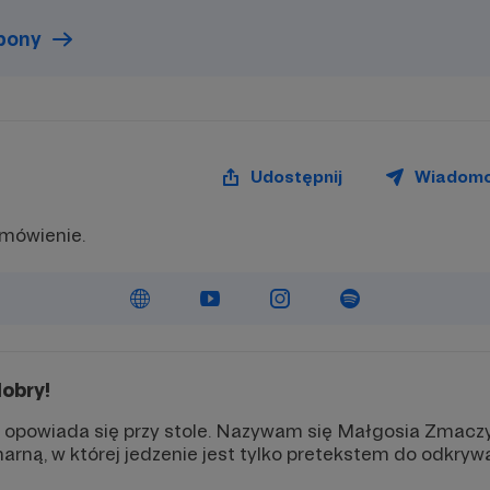
upony
Udostępnij
Wiadom
mówienie.
dobry!
 opowiada się przy stole. Nazywam się Małgosia Zmaczy
narną, w której jedzenie jest tylko pretekstem do odkry