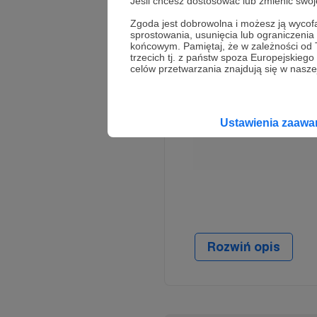
Jeśli chcesz dostosować lub zmienić sw
Zgoda jest dobrowolna i możesz ją wyc
W tym m
sprostowania, usunięcia lub ograniczeni
końcowym. Pamiętaj, że w zależności od
Aby
trzecich tj. z państw spoza Europejskie
celów przetwarzania znajdują się w naszej
Ustawienia zaaw
Krótka Autobiografi
Rozwiń opis
Doświadczenie wyniesi
- RADIOaktywny, któr
za niego statuetką P
ZMACZNEGO, zrodzony z