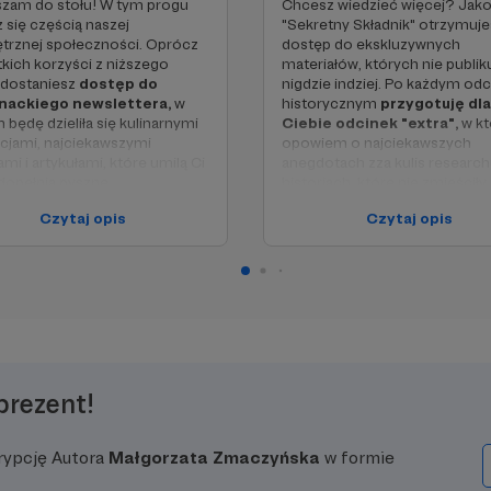
szam do stołu! W tym progu
Chcesz wiedzieć więcej? Jak
z się częścią naszej
"Sekretny Składnik" otrzymuje
trznej społeczności. Oprócz
dostęp do ekskluzywnych
kich korzyści z niższego
materiałów, których nie publik
 dostaniesz
dostęp do
nigdzie indziej. Po każdym od
nackiego newslettera,
w
historycznym
przygotuję dla
 będę dzieliła się kulinarnymi
Ciebie odcinek "extra",
w k
acjami, najciekawszymi
opowiem o najciekawszych
ami i artykułami, które umilą Ci
anegdotach zza kulis research
 dopełnią pyszne
historiach, które nie zmieściły
adczenie Zmacznego!
głównym odcinku, i dodatkow
Czytaj opis
Czytaj opis
źródłach. To wiedza dla praw
ci w pigułce:
koneserów!
nne podziękowania w
sięcznym poście
Korzyści w pigułce:
kluzywny newsletter z
✨ Wszystko z poprzednich p
rującymi artykułami*
✨
Dostęp do dodatkowych
odcinków/materiałów "extr
etter zostanie uruchomiony
każdym odcinku historycz
ągnięciu pierwszego celu
prezent!
rypcję Autora
Małgorzata Zmaczyńska
w formie