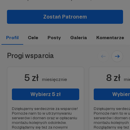
Zostań Patronem
Profil
Cele
Posty
Galeria
Komentarze
Progi wsparcia
5 zł
8 zł
miesięcznie
mi
Wybierz 5 zł
Wybierz
Dziękujemy serdecznie za wsparcie!
Dziękujemy serdecz
Pomoże nam to w utrzymywaniu
Pomoże nam to w 
serwerów i domen oraz w opłacaniu
serwerów i domen o
montażu kolejnych odcinków.
montażu kolejnych
Rozglądamy się też za nowymi
Rozglądamy się też