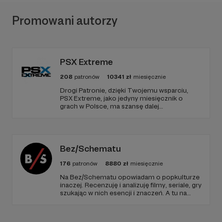
Promowani autorzy
Chcielibyśmy także podkreślić, że nie planujemy
zamykać tworzonych przez nas treści za płatną
barierą. W ramach podziękowań chcemy
PSX Extreme
natomiast wymieniać wszystkich naszych
Patronów na stronie podcastu, a od pewnego
208
patronów
10341
zł
miesięcznie
progu dziękować Wam również w samych
Drogi Patronie, dzięki Twojemu wsparciu,
nagraniach.
PSX Extreme, jako jedyny miesięcznik o
grach w Polsce, ma szansę dalej
Życzymy Wam miłego słuchania i jeszcze raz
funkcjonować i dostarczać niezmiennie
rzetelnych i wartościowych treści. I tak już od
serdecznie dziękujemy za wsparcie! Do
1997 roku! Dziękujemy!
usłyszenia!
Bez/Schematu
Linki i kontakt
176
patronów
8880
zł
miesięcznie
Strona
|
Facebook
|
Twitter
|
RSS
|
Spotify
|
Na Bez/Schematu opowiadam o popkulturze
Apple Podcasts
|
YouTube
inaczej. Recenzuję i analizuję filmy, seriale, gry
szukając w nich esencji i znaczeń. A tu na
E-mail: "kontakt" w domenie "2pady.pl"
Patronite Twoje wsparcie finansuje naszą
działalność (montaż, okładki, research) oraz
pracę utalentowanych artystów.