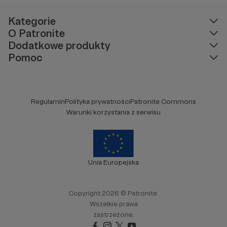
Kategorie
O Patronite
Dodatkowe produkty
Pomoc
W tym miejscu powinna być zewnętrzna
treść
Aby zobaczyć treść musisz zmienić ustawienia
polityki prywatności
Regulamin
Polityka prywatności
Patronite Commons
Warunki korzystania z serwisu
Unia Europejska
Copyright 2026 © Patronite.
Wszelkie prawa
zastrzeżone.