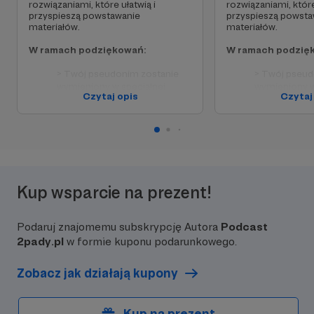
rozwiązaniami, które ułatwią i
rozwiązaniami, które
przyspieszą powstawanie
przyspieszą powsta
materiałów.
materiałów.
W ramach podziękowań:
W ramach podzię
> Twój pseudonim zostanie
> Twój pseud
wymieniony w specjalnej
wymieniony w
Czytaj opis
Czytaj
sekcji na stronie podcastu.
sekcji na str
Kup wsparcie na prezent!
Podaruj znajomemu subskrypcję Autora
Podcast
2pady.pl
w formie kuponu podarunkowego.
Zobacz jak działają kupony
Kup na prezent