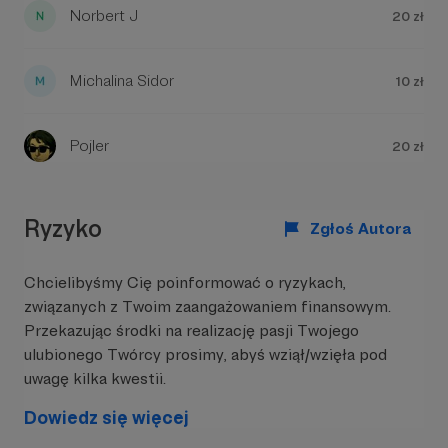
Norbert J
20 zł
ułatwią i przyspieszą powstawanie odcinków.
Regularnie opłacamy też serwer i nasze domeny.
Mówiąc krótko, inwestujemy w 2pady.pl bardzo
Michalina Sidor
dużo czasu i pieniędzy. Będziemy Wam niezwykle
10 zł
wdzięczni za każdą, nawet drobną pomoc.
Pojler
20 zł
Ryzyko
Zgłoś Autora
W tym miejscu powinna być zewnętrzna
Chcielibyśmy Cię poinformować o ryzykach,
treść
związanych z Twoim zaangażowaniem finansowym.
Przekazując środki na realizację pasji Twojego
Aby zobaczyć treść musisz zmienić ustawienia
ulubionego Twórcy prosimy, abyś wziął/wzięła pod
polityki prywatności
uwagę kilka kwestii.
Dowiedz się więcej