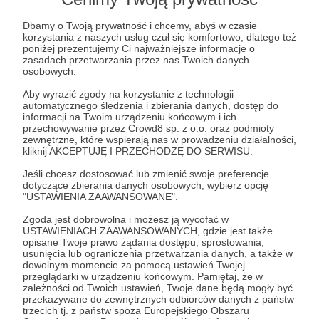
Rozwiń opis
Dbamy o Twoją prywatność i chcemy, abyś w czasie
korzystania z naszych usług czuł się komfortowo, dlatego też
W tym niezwykłym miejscu spotykamy się w
poniżej prezentujemy Ci najważniejsze informacje o
grupie znajomych, aby podyskutować o naszej
zasadach przetwarzania przez nas Twoich danych
Słuchaj w Patronite Audio!
wspólnej pasji, jaką są gry wideo. Spora część z
osobowych.
nas pracuje przy ich tworzeniu, co pozwala nam
Aby wyrazić zgody na korzystanie z technologii
spojrzeć na omawiane tytuły z nieco innej
Słuchaj
Podcast 2pady.pl
w aplikacji Patronite
automatycznego śledzenia i zbierania danych, dostęp do
perspektywy. Rozmawiamy o grach starych i
informacji na Twoim urządzeniu końcowym i ich
Audio.
przechowywanie przez Crowd8 sp. z o.o. oraz podmioty
nowych, tych lżejszych i frustrująco trudnych.
Pobierz aplikację na swój telefon lub słuchaj w
zewnętrzne, które wspierają nas w prowadzeniu działalności,
Dzielimy się wrażeniami w ramach recenzji, ale też
przeglądarce.
kliknij AKCEPTUJĘ I PRZECHODZĘ DO SERWISU.
analizując fabuły i co ciekawsze pomysły w
Jeśli chcesz dostosować lub zmienić swoje preferencje
naszych spoilercastach. Lubimy relacjonować
dotyczące zbierania danych osobowych, wybierz opcję
wydarzenia branżowe z kraju i zagranicy, w tym
"USTAWIENIA ZAAWANSOWANE".
koncerty muzyki z gier. Zdarza się, że gościmy w
Zgoda jest dobrowolna i możesz ją wycofać w
studiu innych pasjonatów z ciekawymi historiami
USTAWIENIACH ZAAWANSOWANYCH, gdzie jest także
do opowiedzenia.
opisane Twoje prawo żądania dostępu, sprostowania,
Słuchaj
usunięcia lub ograniczenia przetwarzania danych, a także w
Poważnie podchodzimy do kwestii spoilerów.
dowolnym momencie za pomocą ustawień Twojej
Jeżeli dany odcinek jest poświęcony fabule i
przeglądarki w urządzeniu końcowym. Pamiętaj, że w
zależności od Twoich ustawień, Twoje dane będą mogły być
zdradzamy jej szczegóły, jest to wyraźnie
przekazywane do zewnętrznych odbiorców danych z państw
powiedziane na początku. Staramy się również nie
trzecich tj. z państw spoza Europejskiego Obszaru