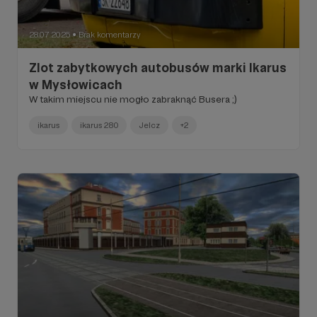
28.07.2025
Brak komentarzy
●
Zlot zabytkowych autobusów marki Ikarus
w Mysłowicach
W takim miejscu nie mogło zabraknąć Busera ;)
ikarus
ikarus 280
Jelcz
+2