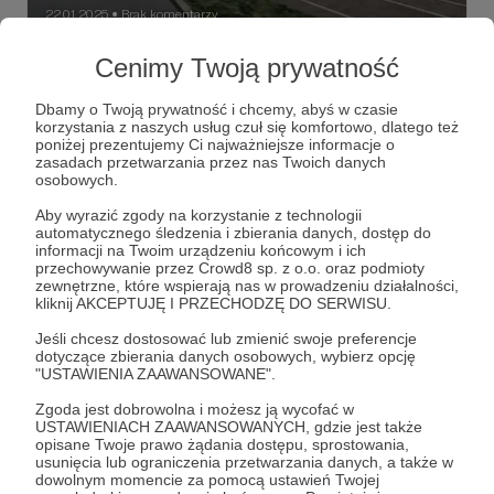
22.01.2025
Brak komentarzy
●
Cenimy Twoją prywatność
159 - Prace rozgrzane aż do czerwoności
Z miesiąca na miesiąc przybywa otoczenia dla najdłuższej i
zarazem najbardziej ambitnej linii na mapie, jaką jest 159.
Dbamy o Twoją prywatność i chcemy, abyś w czasie
Zobaczcie sami!
korzystania z naszych usług czuł się komfortowo, dlatego też
poniżej prezentujemy Ci najważniejsze informacje o
zasadach przetwarzania przez nas Twoich danych
krakow
projekt kraków '97
ikarus 280
+4
osobowych.
Aby wyrazić zgody na korzystanie z technologii
automatycznego śledzenia i zbierania danych, dostęp do
informacji na Twoim urządzeniu końcowym i ich
przechowywanie przez Crowd8 sp. z o.o. oraz podmioty
zewnętrzne, które wspierają nas w prowadzeniu działalności,
kliknij AKCEPTUJĘ I PRZECHODZĘ DO SERWISU.
Jeśli chcesz dostosować lub zmienić swoje preferencje
dotyczące zbierania danych osobowych, wybierz opcję
"USTAWIENIA ZAAWANSOWANE".
Zgoda jest dobrowolna i możesz ją wycofać w
USTAWIENIACH ZAAWANSOWANYCH, gdzie jest także
opisane Twoje prawo żądania dostępu, sprostowania,
usunięcia lub ograniczenia przetwarzania danych, a także w
18.09.2021
Brak komentarzy
dowolnym momencie za pomocą ustawień Twojej
●