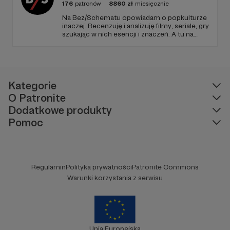
176
patronów
8860
zł
miesięcznie
Na Bez/Schematu opowiadam o popkulturze
inaczej. Recenzuję i analizuję filmy, seriale, gry
szukając w nich esencji i znaczeń. A tu na
Patronite Twoje wsparcie finansuje naszą
działalność (montaż, okładki, research) oraz
pracę utalentowanych artystów.
Kategorie
O Patronite
Dodatkowe produkty
Pomoc
Regulamin
Polityka prywatności
Patronite Commons
Warunki korzystania z serwisu
Unia Europejska