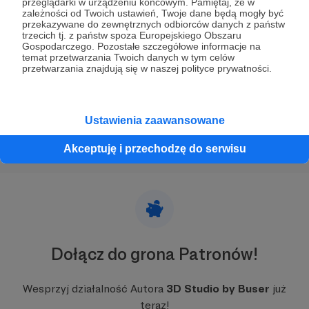
przeglądarki w urządzeniu końcowym. Pamiętaj, że w
zależności od Twoich ustawień, Twoje dane będą mogły być
Kolejne etapy waloryzacji
przekazywane do zewnętrznych odbiorców danych z państw
trzecich tj. z państw spoza Europejskiego Obszaru
Waloryzacja projektu wciąć postępuje, obecnie do
Gospodarczego. Pozostałe szczegółowe informacje na
poprawy został już tylko obszar Olszy!
temat przetwarzania Twoich danych w tym celów
przetwarzania znajdują się w naszej polityce prywatności.
ikarus
ikarus 280
projekt kraków '97
+4
Ustawienia zaawansowane
Akceptuję i przechodzę do serwisu
Dołącz do grona Patronów!
Wesprzyj działalność Autora
3D Studio by Buser
już
teraz!