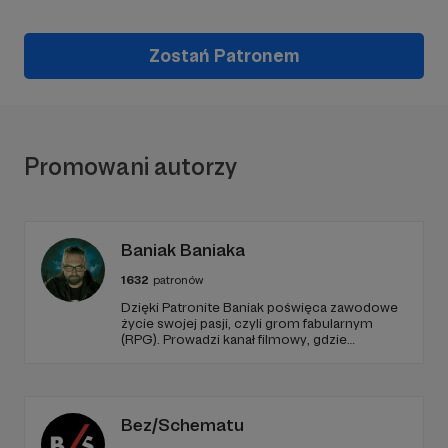
Zostań Patronem
Promowani autorzy
Baniak Baniaka
1632
patronów
Dzięki Patronite Baniak poświęca zawodowe
życie swojej pasji, czyli grom fabularnym
(RPG). Prowadzi kanał filmowy, gdzie
prezentuje nagrania z własnych sesji,
oglądanych przez tysiące Widzów. Wspiera
także początkujących Mistrzów Gry
poradnikami i prelekcjami.
Bez/Schematu