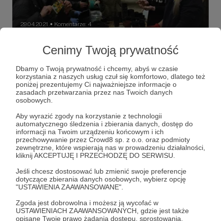
29.04.2021
Komentarze: 4
●
Dziękujemy, że jesteście z nami!
Cenimy Twoją prywatność
To już miesiąc naszej obecności na Patronite.
Dziękujemy, że jeteście i nas wspieracie. Napisaliśmy kilka
Dbamy o Twoją prywatność i chcemy, abyś w czasie
słów od serca, specjalnie dla Was. Trzymajcie się zdrowo!
korzystania z naszych usług czuł się komfortowo, dlatego też
poniżej prezentujemy Ci najważniejsze informacje o
akcja ratunkowa dla krakowa
krakow
miasto
+2
zasadach przetwarzania przez nas Twoich danych
osobowych.
Aby wyrazić zgody na korzystanie z technologii
automatycznego śledzenia i zbierania danych, dostęp do
informacji na Twoim urządzeniu końcowym i ich
przechowywanie przez Crowd8 sp. z o.o. oraz podmioty
zewnętrzne, które wspierają nas w prowadzeniu działalności,
kliknij AKCEPTUJĘ I PRZECHODZĘ DO SERWISU.
Jeśli chcesz dostosować lub zmienić swoje preferencje
dotyczące zbierania danych osobowych, wybierz opcję
"USTAWIENIA ZAAWANSOWANE".
Zgoda jest dobrowolna i możesz ją wycofać w
USTAWIENIACH ZAAWANSOWANYCH, gdzie jest także
opisane Twoje prawo żądania dostępu, sprostowania,