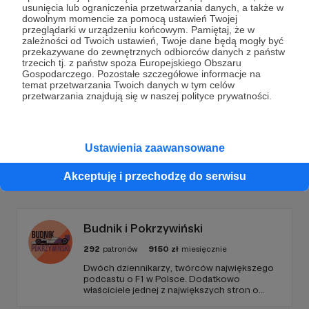
Dołącz do grona Patronów!
usunięcia lub ograniczenia przetwarzania danych, a także w
dowolnym momencie za pomocą ustawień Twojej
przeglądarki w urządzeniu końcowym. Pamiętaj, że w
Wesprzyj działalność Autora
Akcja dla Krakowa
już
zależności od Twoich ustawień, Twoje dane będą mogły być
teraz!
przekazywane do zewnętrznych odbiorców danych z państw
trzecich tj. z państw spoza Europejskiego Obszaru
Gospodarczego. Pozostałe szczegółowe informacje na
temat przetwarzania Twoich danych w tym celów
Zostań Patronem
przetwarzania znajdują się w naszej polityce prywatności.
Ustawienia zaawansowane
Promowani autorzy
Akceptuję i przechodzę do serwisu
Budnik i Pokrzywiński
292
patronów
9150
zł
miesięcznie
Dwóch dziennikarzy, twórców największego
podcastu o F1 w Polsce. Dodatkowo
właściciele jednej z największych stron o
tematyce motorsportowej w kraju.