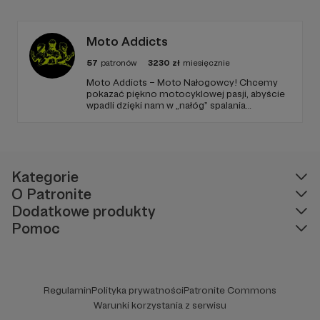
Moto Addicts
57
patronów
3230
zł
miesięcznie
Moto Addicts – Moto Nałogowcy! Chcemy
pokazać piękno motocyklowej pasji, abyście
wpadli dzięki nam w „nałóg” spalania
hektolitrów etyliny, wąchania spalonej gumy
oraz ćpania wraz z nami tego pięknego hobby
jakim są MOTOCYKLE!
Kategorie
O Patronite
Dodatkowe produkty
Pomoc
Regulamin
Polityka prywatności
Patronite Commons
Warunki korzystania z serwisu