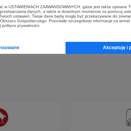
ofać w USTAWIENIACH ZAAWANSOWANYCH, gdzie jest także opisane Tw
Dołącz do grona Patronów!
a przetwarzania danych, a także w dowolnym momencie za pomocą usta
 Twoich ustawień, Twoje dane będą mogły być przekazywane do zewnę
go Obszaru Gospodarczego. Pozostałe szczegółowe informacje na temat
 polityce prywatności.
Wesprzyj działalność Autora
Agnieszka Cegielska
już teraz!
Zostań Patronem
ansowane
Akceptuję i 