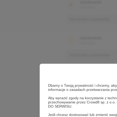
Użytkownik
3 dni temu
Komentarz użytkownika
Użytkownik
3 dni temu
Komentarz użytkownika
Dbamy o Twoją prywatność i chcemy, abyś 
informacje o zasadach przetwarzania pr
Aby wyrazić zgody na korzystanie z techn
przechowywanie przez Crowd8 sp. z o.o.
DO SERWISU.
Jeśli chcesz dostosować lub zmienić sw