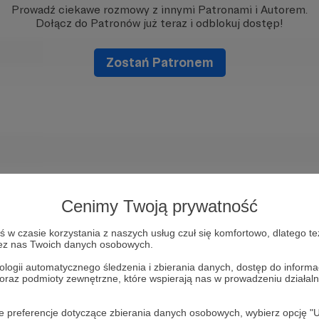
Prowadź ciekawe rozmowy z innymi Patronami i Autorem.
Dołącz do Patronów już teraz i odblokuj dostęp!
Zostań Patronem
Cenimy Twoją prywatność
w czasie korzystania z naszych usług czuł się komfortowo, dlatego te
zez nas Twoich danych osobowych.
ologii automatycznego śledzenia i zbierania danych, dostęp do inform
 oraz podmioty zewnętrzne, które wspierają nas w prowadzeniu dział
oje preferencje dotyczące zbierania danych osobowych, wybierz op