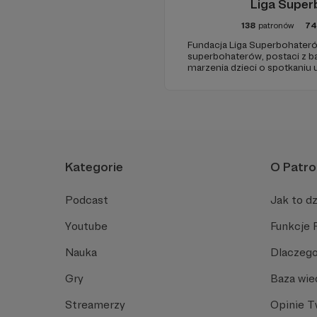
Liga Supe
138
patronów
74
Fundacja Liga Superbohateró
superbohaterów, postaci z ba
marzenia dzieci o spotkaniu 
odwiedziny w szpitalach, hosp
chorych dzieci w ich domach.
uśmiechu.
Kategorie
O Patro
Podcast
Jak to dz
Youtube
Funkcje 
Nauka
Dlaczego
Gry
Baza wie
Streamerzy
Opinie 