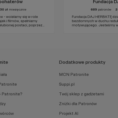
rbohaterów
Fundacja 
30
zł
miesięcznie
689
patronów
2
w - wcielamy się w role
Fundacja DAJ HERBATĘ dział
jek i filmów, spełniamy
bezdomnych w duchu redukcj
ulubionej postaci, poprzez
motywującego. Jesteśmy w
icjach, oraz terminalnie
19:00 na Dworcu Centralnym 
 Naszą misją jest niesienie
Jerozolimskimi ).
nite
Dodatkowe produkty
iała
MCN Patronite
Patronite
Suppi.pl
 Patronite?
Twój sklep z gadżetami
dzy
Zniżki dla Patronów
Twórców
Projekt AI