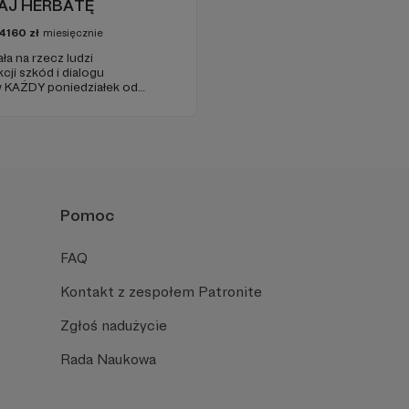
DAJ HERBATĘ
4160
zł
miesięcznie
a na rzecz ludzi
i szkód i dialogu
 KAŻDY poniedziałek od
(parking od E. Plater/róg z
Pomoc
FAQ
Kontakt z zespołem Patronite
Zgłoś nadużycie
Rada Naukowa