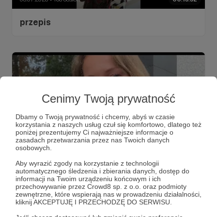
przepis
Cenimy Twoją prywatność
Dbamy o Twoją prywatność i chcemy, abyś w czasie
korzystania z naszych usług czuł się komfortowo, dlatego też
poniżej prezentujemy Ci najważniejsze informacje o
zasadach przetwarzania przez nas Twoich danych
osobowych.
11.05.2026
339 odsłon
00:12:52
●
Aby wyrazić zgody na korzystanie z technologii
automatycznego śledzenia i zbierania danych, dostęp do
Lista książek, które wnoszą dobro do
informacji na Twoim urządzeniu końcowym i ich
przechowywanie przez Crowd8 sp. z o.o. oraz podmioty
naszego życia
zewnętrzne, które wspierają nas w prowadzeniu działalności,
kliknij AKCEPTUJĘ I PRZECHODZĘ DO SERWISU.