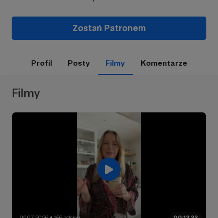
Zostań Patronem
Profil
Posty
Filmy
Komentarze
Filmy
05.07.2026
166 odsłon
00:13:32
●