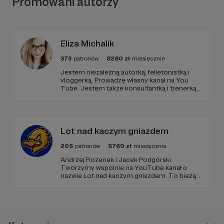
Promowani autorzy
Eliza Michalik
373
patronów
8280
zł
miesięcznie
Jestem niezależną autorką, felietonistką i
vloggerką. Prowadzę własny kanał na You
Tube. Jestem także konsultantką i trenerką
kompetencji miękkich. Bardzo bym chciała,
żebyśmy stworzyli społeczność i tworzyli
razem ciekawe projekty.
Lot nad kaczym gniazdem
205
patronów
5760
zł
miesięcznie
Andrzej Rozenek i Jacek Podgórski.
Tworzymy wspólnie na YouTube kanał o
nazwie Lot nad kaczym gniazdem. To bieżący
komentarz do najważniejszych wydarzeń,
który emitujemy od poniedziałku do piątku. W
ciągu godziny podróżujemy przez polską
politykę i życie społeczne.