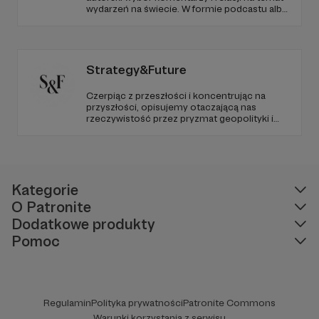
wydarzeń na świecie. W formie podcastu albo
programów na żywo z różnych miejsc na
ziemi.
Strategy&Future
Czerpiąc z przeszłości i koncentrując na
przyszłości, opisujemy otaczającą nas
rzeczywistość przez pryzmat geopolityki i
geostrategii. Naszym celem jest uczynienie
ze Strategy&Future kluczowego źródła myśli
geopolitycznej w Polsce i w Europie.
Kategorie
O Patronite
Dodatkowe produkty
Pomoc
Regulamin
Polityka prywatności
Patronite Commons
Warunki korzystania z serwisu