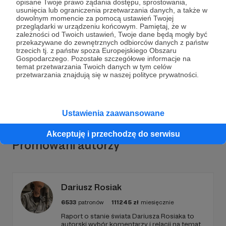
opisane Twoje prawo żądania dostępu, sprostowania,
usunięcia lub ograniczenia przetwarzania danych, a także w
Dołącz do grona Patronów!
dowolnym momencie za pomocą ustawień Twojej
przeglądarki w urządzeniu końcowym. Pamiętaj, że w
zależności od Twoich ustawień, Twoje dane będą mogły być
przekazywane do zewnętrznych odbiorców danych z państw
Wesprzyj działalność Autora
RULonMUSIC &
trzecich tj. z państw spoza Europejskiego Obszaru
#BROiMYprojects
już teraz!
Gospodarczego. Pozostałe szczegółowe informacje na
temat przetwarzania Twoich danych w tym celów
przetwarzania znajdują się w naszej polityce prywatności.
Zostań Patronem
Ustawienia zaawansowane
Akceptuję i przechodzę do serwisu
Promowani autorzy
Dariusz Rosiak
6533
patronów
111245
zł
miesięcznie
Raport o stanie świata Dariusza Rosiaka to
autorski wybór komentarzy i relacji na temat