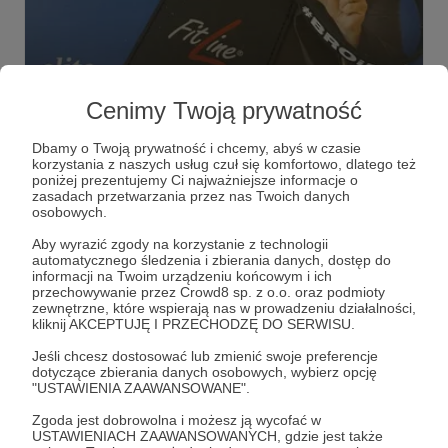
15.03.2022
Brak komentarzy
●
Cenimy Twoją prywatność
Marka FitLine wspiera projekt
Dbamy o Twoją prywatność i chcemy, abyś w czasie
#BROiMYmusic
korzystania z naszych usług czuł się komfortowo, dlatego też
Marka #FitLine #MADEinGERMANY wspiera projekt
poniżej prezentujemy Ci najważniejsze informacje o
#BROiMYmusic #MADEinPOLAND ...
zasadach przetwarzania przez nas Twoich danych
osobowych.
broimy
bro
broimymusic
+6
Aby wyrazić zgody na korzystanie z technologii
automatycznego śledzenia i zbierania danych, dostęp do
informacji na Twoim urządzeniu końcowym i ich
przechowywanie przez Crowd8 sp. z o.o. oraz podmioty
zewnętrzne, które wspierają nas w prowadzeniu działalności,
kliknij AKCEPTUJĘ I PRZECHODZĘ DO SERWISU.
Jeśli chcesz dostosować lub zmienić swoje preferencje
dotyczące zbierania danych osobowych, wybierz opcję
"USTAWIENIA ZAAWANSOWANE".
Zgoda jest dobrowolna i możesz ją wycofać w
USTAWIENIACH ZAAWANSOWANYCH, gdzie jest także