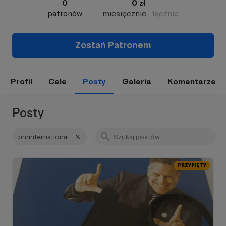
0
0 zł
patronów
miesięcznie
łącznie
Zostań Patronem
Profil
Cele
Posty
Galeria
Komentarze
Posty
pminternational
PRZYPIĘTY