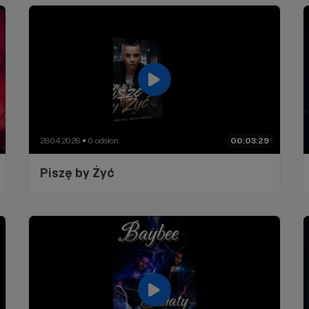
28.04.2026
0 odsłon
00:03:29
●
Piszę by Żyć