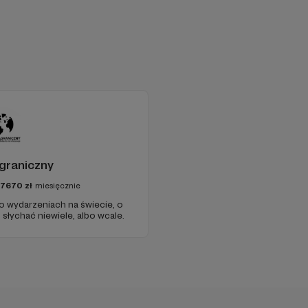
graniczny
97670
zł
miesięcznie
 o wydarzeniach na świecie, o
słychać niewiele, albo wcale.