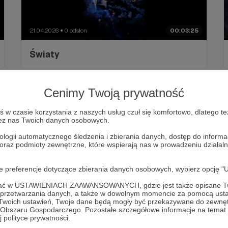
21.04.2026
0 odsłon
00:03:25
●
Światy
Cenimy Twoją prywatność
w czasie korzystania z naszych usług czuł się komfortowo, dlatego te
zez nas Twoich danych osobowych.
ologii automatycznego śledzenia i zbierania danych, dostęp do inform
 oraz podmioty zewnętrzne, które wspierają nas w prowadzeniu dział
oje preferencje dotyczące zbierania danych osobowych, wybierz op
ofać w USTAWIENIACH ZAAWANSOWANYCH, gdzie jest także opisane Tw
14.04.2026
0 odsłon
00:00:51
●
a przetwarzania danych, a także w dowolnym momencie za pomocą usta
 Twoich ustawień, Twoje dane będą mogły być przekazywane do zewnę
Muzyka to lek na Chorobę
go Obszaru Gospodarczego. Pozostałe szczegółowe informacje na temat
 polityce prywatności.