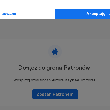
Następne »
ansowane
Akceptuję i 
Dołącz do grona Patronów!
Wesprzyj działalność Autora
Baybee
już teraz!
Zostań Patronem