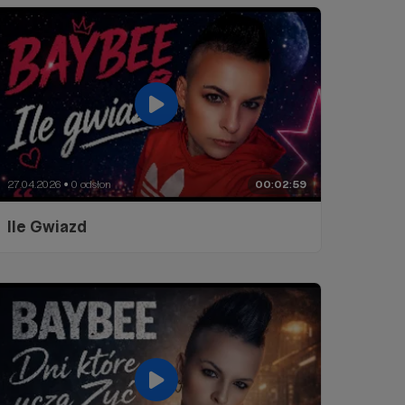
27.04.2026
0 odsłon
00:02:59
●
Ile Gwiazd