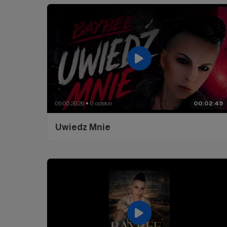
09.05.2026
0 odsłon
00:02:49
●
Uwiedz Mnie