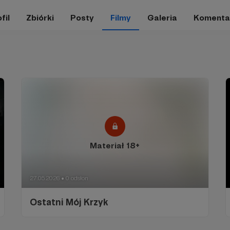
fil
Zbiórki
Posty
Filmy
Galeria
Komenta
Materiał 18+
27.05.2026
0 odsłon
●
Ostatni Mój Krzyk