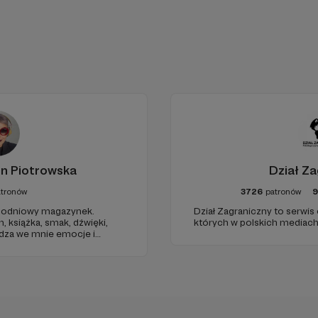
in Piotrowska
Dział Za
atronów
3726
patronów
odniowy magazynek.
Dział Zagraniczny to serwis
h, książka, smak, dźwięki,
których w polskich mediach 
udza we mnie emocje i
 dnia. Ubarwiony dźwiękami
ł na to, jak ogarnąć