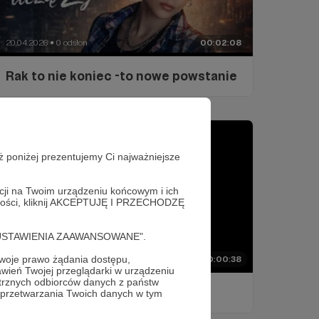
20.04.2026
0 odsłon
00:02:08
●
Rak to nie koniec -to nowe powstanie
ż poniżej prezentujemy Ci najważniejsze
acji na Twoim urządzeniu końcowym i ich
alności, kliknij AKCEPTUJĘ I PRZECHODZĘ
cję "USTAWIENIA ZAAWANSOWANE".
oje prawo żądania dostępu,
13.04.2026
0 odsłon
00:00:38
●
wień Twojej przeglądarki w urządzeniu
trznych odbiorców danych z państw
Jeszcze tu Jestem
 przetwarzania Twoich danych w tym