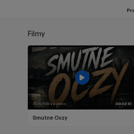
Pro
Filmy
29.05.2026
0 odsłon
00:02:51
●
Smutne Oczy