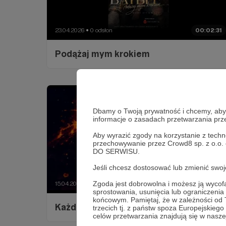
23.04.2026
0 odsłon
00:02:31
●
Podążaj mym krokiem
Dbamy o Twoją prywatność i chcemy, abyś 
informacje o zasadach przetwarzania pr
Aby wyrazić zgody na korzystanie z techn
przechowywanie przez Crowd8 sp. z o.o.
DO SERWISU.
Jeśli chcesz dostosować lub zmienić sw
Zgoda jest dobrowolna i możesz ją wyc
15.04.2026
0 odsłon
00:00:45
●
sprostowania, usunięcia lub ograniczeni
końcowym. Pamiętaj, że w zależności od
Każda linijka ,to mój oddech
trzecich tj. z państw spoza Europejskie
celów przetwarzania znajdują się w naszej