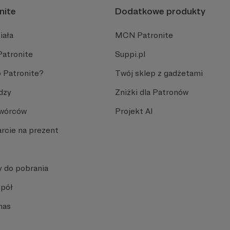
nite
Dodatkowe produkty
iała
MCN Patronite
Patronite
Suppi.pl
 Patronite?
Twój sklep z gadżetami
dzy
Zniżki dla Patronów
Twórców
Projekt AI
rcie na prezent
y do pobrania
spół
nas