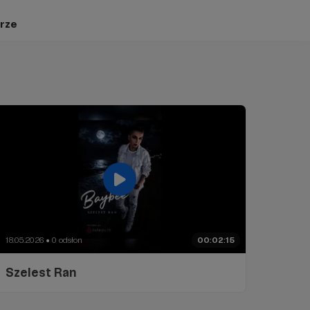
rze
18.05.2026
0 odsłon
00:02:15
●
Szelest Ran