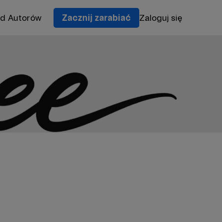
od Autorów
Zacznij zarabiać
Zaloguj się