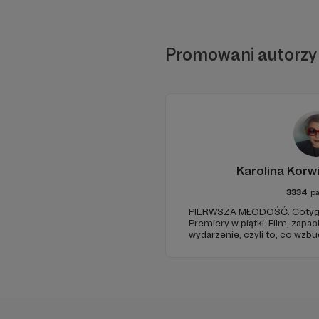
Promowani autorzy
Karolina Korw
3334
p
PIERWSZA MŁODOŚĆ. Cotyg
Premiery w piątki. Film, zapac
wydarzenie, czyli to, co wzb
zostaje w głowie pod koniec
jak w radiowym teatrze, pomys
rzeczywistość.