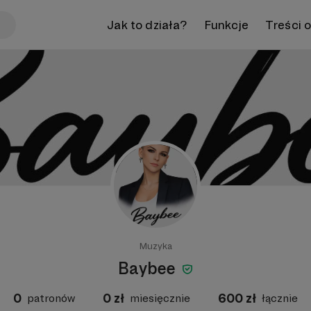
Jak to działa?
Funkcje
Treści 
Muzyka
Baybee
0
0
zł
600
zł
patronów
miesięcznie
łącznie