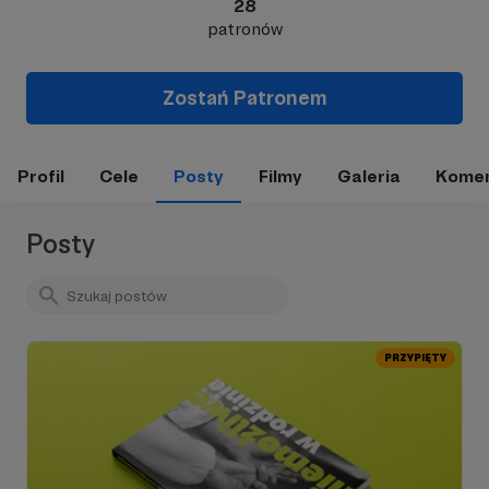
28
patronów
Zostań Patronem
Profil
Cele
Posty
Filmy
Galeria
Komen
Posty
PRZYPIĘTY