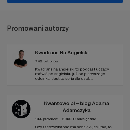
Promowani autorzy
Kwadrans Na Angielski
742
patronów
Kwadrans na angielski to podcast uczący
mówić po angielsku już od pierwszego
odcinka. Jest to seria dla osób
początkujących, którzy chcą przełamać
barierę przed mówieniem w języku obcym,
odświeżyć sobie angielski, albo... nauczyć się
go po raz pierwszy. Spodziewajcie się
nowego odcinka co czwartek.
Kwantowo.pl – blog Adama
Adamczyka
104
patronów
2960
zł
miesięcznie
Czy rzeczywistość ma sens? A jeśli tak, to