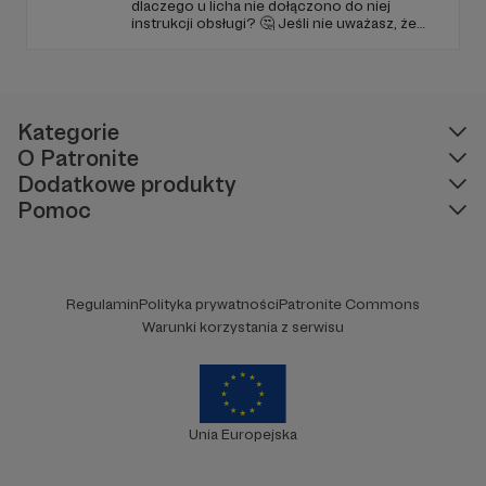
dlaczego u licha nie dołączono do niej
instrukcji obsługi? 🤔 Jeśli nie uważasz, że
ciekawość to pierwszy stopień do piekła (albo
masz to gdzieś), istnieje szansa, że się
polubimy. 🚀
Kategorie
O Patronite
Dodatkowe produkty
Pomoc
Regulamin
Polityka prywatności
Patronite Commons
Warunki korzystania z serwisu
Unia Europejska