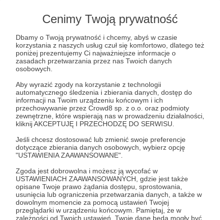
23.12.2024
Brak komentarzy
Cenimy Twoją prywatność
●
Dziękujemy za Wasze wsparcie i wspólny
Dbamy o Twoją prywatność i chcemy, abyś w czasie
korzystania z naszych usług czuł się komfortowo, dlatego też
rok posługi!
poniżej prezentujemy Ci najważniejsze informacje o
Bez Was świat byłby bardzo ubogi!
zasadach przetwarzania przez nas Twoich danych
osobowych.
Aby wyrazić zgody na korzystanie z technologii
automatycznego śledzenia i zbierania danych, dostęp do
informacji na Twoim urządzeniu końcowym i ich
przechowywanie przez Crowd8 sp. z o.o. oraz podmioty
zewnętrzne, które wspierają nas w prowadzeniu działalności,
kliknij AKCEPTUJĘ I PRZECHODZĘ DO SERWISU.
Jeśli chcesz dostosować lub zmienić swoje preferencje
dotyczące zbierania danych osobowych, wybierz opcję
"USTAWIENIA ZAAWANSOWANE".
Zgoda jest dobrowolna i możesz ją wycofać w
USTAWIENIACH ZAAWANSOWANYCH, gdzie jest także
opisane Twoje prawo żądania dostępu, sprostowania,
usunięcia lub ograniczenia przetwarzania danych, a także w
29.12.2023
Brak komentarzy
dowolnym momencie za pomocą ustawień Twojej
●
przeglądarki w urządzeniu końcowym. Pamiętaj, że w
zależności od Twoich ustawień, Twoje dane będą mogły być