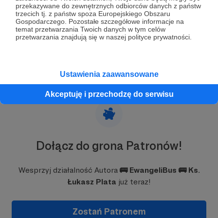
Podsumowanie roku 2023!
przekazywane do zewnętrznych odbiorców danych z państw
trzecich tj. z państw spoza Europejskiego Obszaru
I bądźcie wdzięczni 😇
Gospodarczego. Pozostałe szczegółowe informacje na
temat przetwarzania Twoich danych w tym celów
przetwarzania znajdują się w naszej polityce prywatności.
Ustawienia zaawansowane
Akceptuję i przechodzę do serwisu
Dołącz do grona Patronów!
Wesprzyj działalność Autora
🚌 EwangeliBus 🚌 Ks.
Łukasz Plata
już teraz!
Zostań Patronem