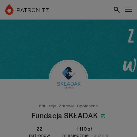
Edukacja
Zdrowie
Społeczne
Fundacja SKŁADAK
22
1 110 zł
patronów
miesięcznie
łącznie