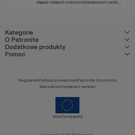
złapać oddech rodzicom/opiekunom osób,
które (ze względu na chorobę czy
niepełnosprawność) nie są w stanie
funkcjonować samodzielnie.
Kategorie
O Patronite
Dodatkowe produkty
Pomoc
Regulamin
Polityka prywatności
Patronite Commons
Warunki korzystania z serwisu
Unia Europejska
Copyright 2026 © Patronite.