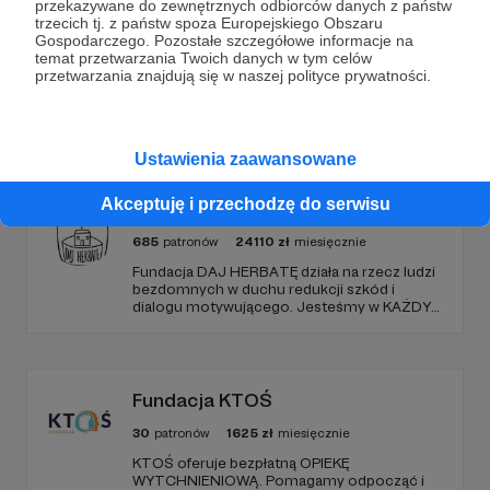
przekazywane do zewnętrznych odbiorców danych z państw
trzecich tj. z państw spoza Europejskiego Obszaru
Gospodarczego. Pozostałe szczegółowe informacje na
temat przetwarzania Twoich danych w tym celów
przetwarzania znajdują się w naszej polityce prywatności.
Promowani autorzy
Ustawienia zaawansowane
Akceptuję i przechodzę do serwisu
Fundacja DAJ HERBATĘ
685
patronów
24110
zł
miesięcznie
Fundacja DAJ HERBATĘ działa na rzecz ludzi
bezdomnych w duchu redukcji szkód i
dialogu motywującego. Jesteśmy w KAŻDY
poniedziałek od 19:00 na Dworcu Centralnym
(parking od E. Plater/róg z Jerozolimskimi ).
Fundacja KTOŚ
30
patronów
1625
zł
miesięcznie
KTOŚ oferuje bezpłatną OPIEKĘ
WYTCHNIENIOWĄ. Pomagamy odpocząć i