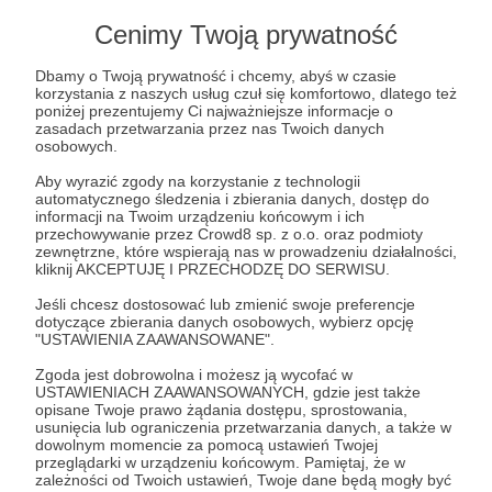
Lista postów jest pusta
Cenimy Twoją prywatność
Autor nie dodał jeszcze żadnych postów
Dbamy o Twoją prywatność i chcemy, abyś w czasie
korzystania z naszych usług czuł się komfortowo, dlatego też
poniżej prezentujemy Ci najważniejsze informacje o
zasadach przetwarzania przez nas Twoich danych
osobowych.
Aby wyrazić zgody na korzystanie z technologii
automatycznego śledzenia i zbierania danych, dostęp do
informacji na Twoim urządzeniu końcowym i ich
przechowywanie przez Crowd8 sp. z o.o. oraz podmioty
zewnętrzne, które wspierają nas w prowadzeniu działalności,
kliknij AKCEPTUJĘ I PRZECHODZĘ DO SERWISU.
Jeśli chcesz dostosować lub zmienić swoje preferencje
dotyczące zbierania danych osobowych, wybierz opcję
Dołącz do grona Patronów!
"USTAWIENIA ZAAWANSOWANE".
Zgoda jest dobrowolna i możesz ją wycofać w
USTAWIENIACH ZAAWANSOWANYCH, gdzie jest także
Wesprzyj działalność Autora
Fundacja SKŁADAK
już
opisane Twoje prawo żądania dostępu, sprostowania,
teraz!
usunięcia lub ograniczenia przetwarzania danych, a także w
dowolnym momencie za pomocą ustawień Twojej
przeglądarki w urządzeniu końcowym. Pamiętaj, że w
zależności od Twoich ustawień, Twoje dane będą mogły być
Zostań Patronem