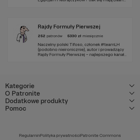
Amon-Ra do JAHWE?
Rajdy Formuły Pierwszej
252
patronów
5330
zł
miesięcznie
Naczelny polski Tifoso, członek #teamLH
(podobno nieironicznie), autor i prowadzący
Rajdy Formuły Pierwszej – najlepszego kanału
YouTube o F1 w Polsce (potwierdzone
niezależnymi badaniami).
Kategorie
O Patronite
Dodatkowe produkty
Pomoc
Regulamin
Polityka prywatności
Patronite Commons