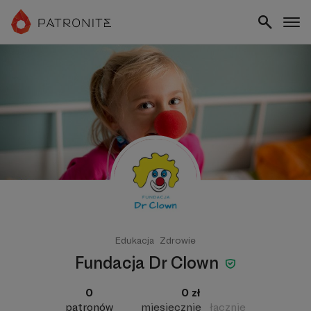
Edukacja
Zdrowie
Fundacja Dr Clown
0
0 zł
patronów
miesięcznie
łącznie