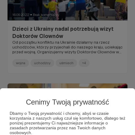
16.09.2022
Brak komentarzy
●
Dzieci z Ukrainy nadal potrzebują wizyt
Doktorów Clownów
Od początku konfliktu na Ukrainie działamy na rzecz
uchodźców, którzy przyjechali do naszego kraju, uciekając
przed wojną. Organizujemy wizyty Doktorów Clownów w
miejscach, gdzie przebywają. Staramy się wesprzeć
szczególnie dzieci, które często nie rozumieją, dlaczego
wojna
uchodźcy
uśmiech
+4
nie mogą spać we własnym pokoju i we własnym domu.
Cenimy Twoją prywatność
Dbamy o Twoją prywatność i chcemy, abyś w czasie
korzystania z naszych usług czuł się komfortowo, dlatego też
poniżej prezentujemy Ci najważniejsze informacje o
zasadach przetwarzania przez nas Twoich danych
osobowych.