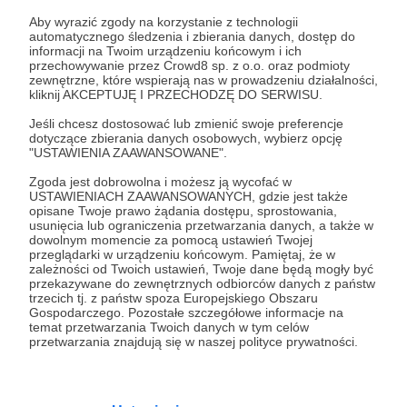
Aby wyrazić zgody na korzystanie z technologii
automatycznego śledzenia i zbierania danych, dostęp do
26.10.2021
Brak komentarzy
●
informacji na Twoim urządzeniu końcowym i ich
przechowywanie przez Crowd8 sp. z o.o. oraz podmioty
zewnętrzne, które wspierają nas w prowadzeniu działalności,
Jesteśmy w pierwszej ósemce!
kliknij AKCEPTUJĘ I PRZECHODZĘ DO SERWISU.
Znaleźliśmy się wśród finalistów konkursu
#razemzmieniamy. I rzeczywiście zmieniamy świat
Jeśli chcesz dostosować lub zmienić swoje preferencje
uśmiechem :)
dotyczące zbierania danych osobowych, wybierz opcję
"USTAWIENIA ZAAWANSOWANE".
uśmiech
pozytywne myślenie
terapia śmiechem
Zgoda jest dobrowolna i możesz ją wycofać w
+6
USTAWIENIACH ZAAWANSOWANYCH, gdzie jest także
opisane Twoje prawo żądania dostępu, sprostowania,
usunięcia lub ograniczenia przetwarzania danych, a także w
dowolnym momencie za pomocą ustawień Twojej
przeglądarki w urządzeniu końcowym. Pamiętaj, że w
zależności od Twoich ustawień, Twoje dane będą mogły być
przekazywane do zewnętrznych odbiorców danych z państw
trzecich tj. z państw spoza Europejskiego Obszaru
Gospodarczego. Pozostałe szczegółowe informacje na
temat przetwarzania Twoich danych w tym celów
przetwarzania znajdują się w naszej polityce prywatności.