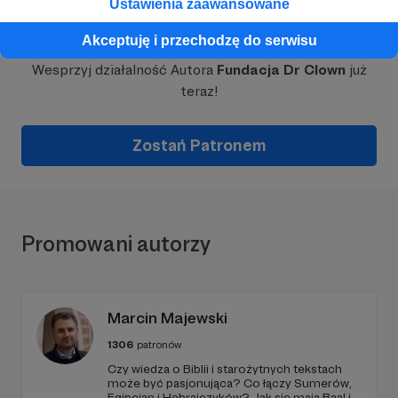
Ustawienia zaawansowane
Dołącz do grona Patronów!
Akceptuję i przechodzę do serwisu
Wesprzyj działalność Autora
Fundacja Dr Clown
już
teraz!
Zostań Patronem
Promowani autorzy
Marcin Majewski
1306
patronów
Czy wiedza o Biblii i starożytnych tekstach
może być pasjonująca? Co łączy Sumerów,
Egipcjan i Hebrajczyków? Jak się mają Baal i